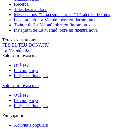
Recerca
Totes les maratons
Més
seccions: "Una estona amb..." i Galeries de fotos
Facebook de La Marató, obre en finestra nova
Twitter de La Marató, obre en finestra nova
Instagram de La Marató, obre en finestra nova
Totes les maratons
FES EL TEU DONATIU
La Marató 2022
Salut cardiovascular
Què és?
La campanya
Projectes finançats
Salut cardiovascular
Què és?
La campanya
Projectes finançats
Participa-hi
Activitats populars