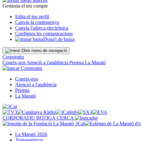
Gestiona el teu compte
Edita el teu perfil
Canvia la contrasenya
Canvia l'adreça electrònica
Configura les comunicacions
Dona't de baixa
Obrir menu de navegació
Corporatiu
Coneix-nos
Atenció a l'audiència
Premsa
La Marató
Corporatiu
Coneix-nos
Atenció a l'audiència
Premsa
La Marató
CORPORATIU
BOTIGA
CERCA
La Marató 2026
Transparència