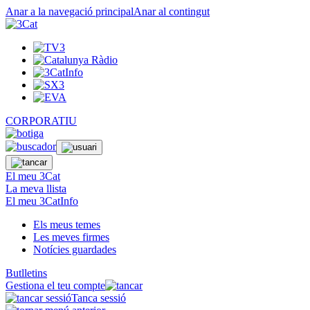
Anar a la navegació principal
Anar al contingut
CORPORATIU
El meu 3Cat
La meva llista
El meu 3CatInfo
Els meus temes
Les meves firmes
Notícies guardades
Butlletins
Gestiona el teu compte
Tanca sessió