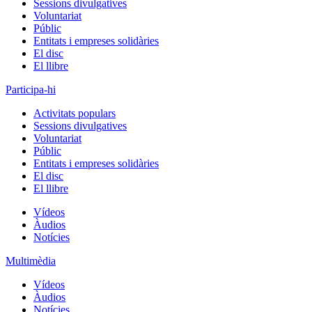
Sessions divulgatives
Voluntariat
Públic
Entitats i empreses solidàries
El disc
El llibre
Participa-hi
Activitats populars
Sessions divulgatives
Voluntariat
Públic
Entitats i empreses solidàries
El disc
El llibre
Vídeos
Àudios
Notícies
Multimèdia
Vídeos
Àudios
Notícies