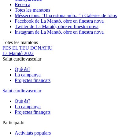
Recerca
Totes les maratons
Més
seccions: "Una estona amb..." i Galeries de fotos
Facebook de La Marató, obre en finestra nova
Twitter de La Marató, obre en finestra nova
Instagram de La Marató, obre en finestra nova
Totes les maratons
FES EL TEU DONATIU
La Marató 2022
Salut cardiovascular
Què és?
La campanya
Projectes finançats
Salut cardiovascular
Què és?
La campanya
Projectes finançats
Participa-hi
Activitats populars