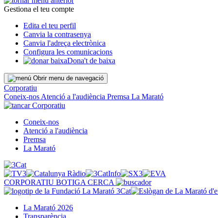
Gestiona el teu compte
Edita el teu perfil
Canvia la contrasenya
Canvia l'adreça electrònica
Configura les comunicacions
Dona't de baixa
Obrir menu de navegació
Corporatiu
Coneix-nos
Atenció a l'audiència
Premsa
La Marató
Corporatiu
Coneix-nos
Atenció a l'audiència
Premsa
La Marató
CORPORATIU
BOTIGA
CERCA
La Marató 2026
Transparència