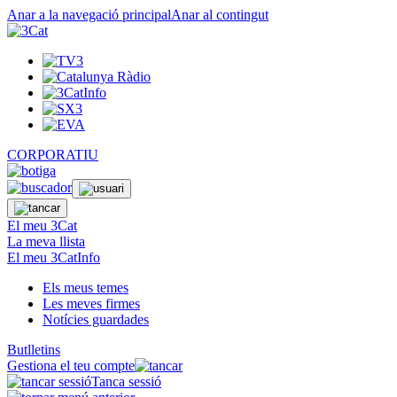
Anar a la navegació principal
Anar al contingut
CORPORATIU
El meu 3Cat
La meva llista
El meu 3CatInfo
Els meus temes
Les meves firmes
Notícies guardades
Butlletins
Gestiona el teu compte
Tanca sessió