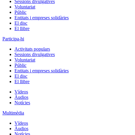
Sessions divulgatives
Voluntariat
Públic
Entitats i empreses solidàries
El disc
El llibre
Participa-hi
Activitats populars
Sessions divulgatives
Voluntariat
Públic
Entitats i empreses solidàries
El disc
El llibre
Vídeos
Àudios
Notícies
Multimèdia
Vídeos
Àudios
Notícies