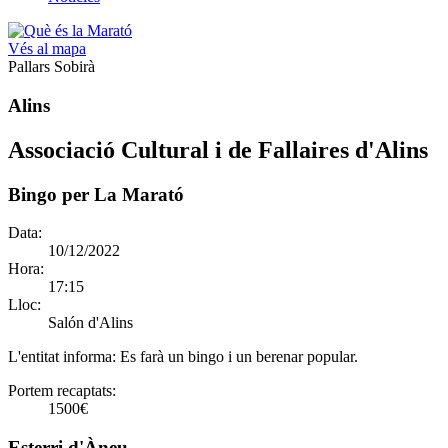
Vés al mapa
Pallars Sobirà
Alins
Associació Cultural i de Fallaires d'Alins
Bingo per La Marató
Data:
10/12/2022
Hora:
17:15
Lloc:
Salón d'Alins
L'entitat informa:
Es farà un bingo i un berenar popular.
Portem recaptats:
1500€
Esterri d'Àneu