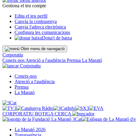
Gestiona el teu compte
Edita el teu perfil
Canvia la contrasenya
Canvia l'adreça electrònica
Configura les comunicacions
Dona't de baixa
Obrir menu de navegació
Corporatiu
Coneix-nos
Atenció a l'audiència
Premsa
La Marató
Corporatiu
Coneix-nos
Atenció a l'audiència
Premsa
La Marató
CORPORATIU
BOTIGA
CERCA
La Marató 2026
Transparència