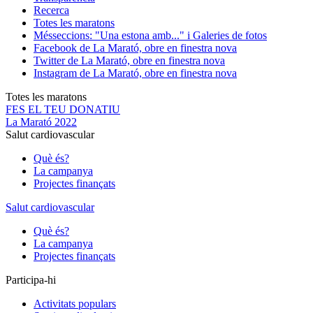
Recerca
Totes les maratons
Més
seccions: "Una estona amb..." i Galeries de fotos
Facebook de La Marató, obre en finestra nova
Twitter de La Marató, obre en finestra nova
Instagram de La Marató, obre en finestra nova
Totes les maratons
FES EL TEU DONATIU
La Marató 2022
Salut cardiovascular
Què és?
La campanya
Projectes finançats
Salut cardiovascular
Què és?
La campanya
Projectes finançats
Participa-hi
Activitats populars