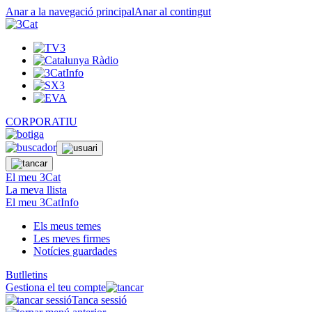
Anar a la navegació principal
Anar al contingut
CORPORATIU
El meu 3Cat
La meva llista
El meu 3CatInfo
Els meus temes
Les meves firmes
Notícies guardades
Butlletins
Gestiona el teu compte
Tanca sessió