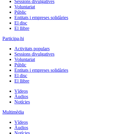
Sessions divulgatives
Voluntariat
Públic
Entitats i empreses solidàries
El disc
El llibre
Participa-hi
Activitats populars
Sessions divulgatives
Voluntariat
Públic
Entitats i empreses solidàries
El disc
El llibre
Vídeos
Àudios
Notícies
Multimèdia
Vídeos
Àudios
Notícies