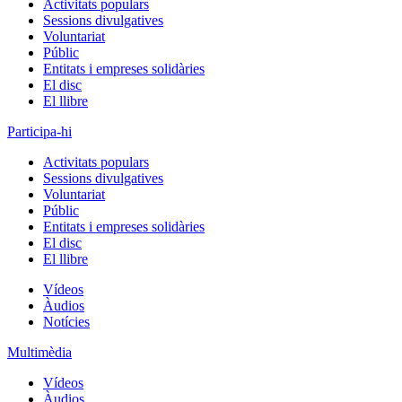
Activitats populars
Sessions divulgatives
Voluntariat
Públic
Entitats i empreses solidàries
El disc
El llibre
Participa-hi
Activitats populars
Sessions divulgatives
Voluntariat
Públic
Entitats i empreses solidàries
El disc
El llibre
Vídeos
Àudios
Notícies
Multimèdia
Vídeos
Àudios