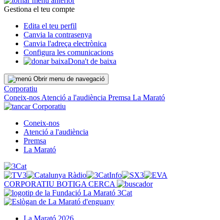
Gestiona el teu compte
Edita el teu perfil
Canvia la contrasenya
Canvia l'adreça electrònica
Configura les comunicacions
Dona't de baixa
Obrir menu de navegació
Corporatiu
Coneix-nos
Atenció a l'audiència
Premsa
La Marató
Corporatiu
Coneix-nos
Atenció a l'audiència
Premsa
La Marató
CORPORATIU
BOTIGA
CERCA
La Marató 2026