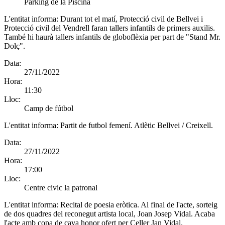
Parking de la Piscina
L'entitat informa:
Durant tot el matí, Protecció civil de Bellvei i
Protecció civil del Vendrell faran tallers infantils de primers auxilis.
També hi haurà tallers infantils de globoflèxia per part de "Stand Mr.
Dolç".
Data:
27/11/2022
Hora:
11:30
Lloc:
Camp de fútbol
L'entitat informa:
Partit de futbol femení. Atlètic Bellvei / Creixell.
Data:
27/11/2022
Hora:
17:00
Lloc:
Centre civic la patronal
L'entitat informa:
Recital de poesia eròtica. Al final de l'acte, sorteig
de dos quadres del reconegut artista local, Joan Josep Vidal. Acaba
l'acte amb copa de cava honor ofert per Celler Jan Vidal.