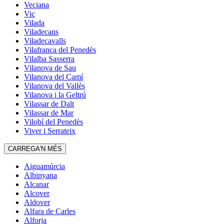
Veciana
Vic
Vilada
Viladecans
Viladecavalls
Vilafranca del Penedès
Vilalba Sasserra
Vilanova de Sau
Vilanova del Camí
Vilanova del Vallès
Vilanova i la Geltrú
Vilassar de Dalt
Vilassar de Mar
Vilobí del Penedès
Viver i Serrateix
CARREGA'N MÉS
Aiguamúrcia
Albinyana
Alcanar
Alcover
Aldover
Alfara de Carles
Alforja