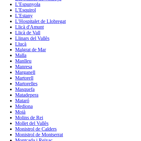
L'Espunyola
L'Esquirol
L'Estany
L'Hospitalet de Llobregat
Lliçà d'Amunt
Lliçà de Vall
Llinars del Vallès
Lluçà
Malgrat de Mar
Malla
Manlleu
Manresa
Marganell
Martorell
Martorelles
Masquefa
Matadepera
Mataró
Mediona
Moià
Molins de Rei
Mollet del Vallès
Monistrol de Calders
Monistrol de Montserrat
Montcada i Reixac