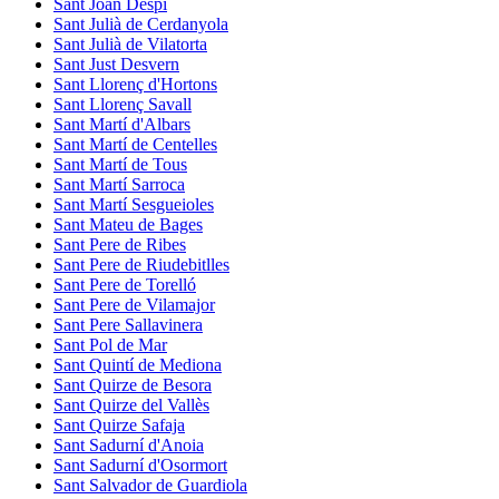
Sant Joan Despí
Sant Julià de Cerdanyola
Sant Julià de Vilatorta
Sant Just Desvern
Sant Llorenç d'Hortons
Sant Llorenç Savall
Sant Martí d'Albars
Sant Martí de Centelles
Sant Martí de Tous
Sant Martí Sarroca
Sant Martí Sesgueioles
Sant Mateu de Bages
Sant Pere de Ribes
Sant Pere de Riudebitlles
Sant Pere de Torelló
Sant Pere de Vilamajor
Sant Pere Sallavinera
Sant Pol de Mar
Sant Quintí de Mediona
Sant Quirze de Besora
Sant Quirze del Vallès
Sant Quirze Safaja
Sant Sadurní d'Anoia
Sant Sadurní d'Osormort
Sant Salvador de Guardiola