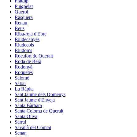
Pratdip
Puigpelat
Querol
Rasquera
Renau
Reus
Riba-roja d'Ebre
Riudecanyes
Riudecols
Riudoms
Rocafort de Queralt
Roda de Berà
Rodonyà
Roquetes
Salomó
Salou
La Ràpita
Sant Jaume dels Domenys
Sant Jaume d'Enveja
Santa Bàrbara
Santa Coloma de Queralt
Santa Oliva
Sarral
Savallà del Comtat
Senan