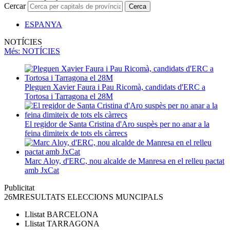
Cercar
Cerca
ESPANYA
NOTÍCIES
Més
: NOTÍCIES
Pleguen Xavier Faura i Pau Ricomà, candidats d'ERC a
Tortosa i Tarragona el 28M
El regidor de Santa Cristina d'Aro suspès per no anar a la
feina dimiteix de tots els càrrecs
Marc Aloy, d'ERC, nou alcalde de Manresa en el relleu pactat
amb JxCat
Publicitat
26M
RESULTATS ELECCIONS MUNCIPALS
Llistat
BARCELONA
Llistat
TARRAGONA