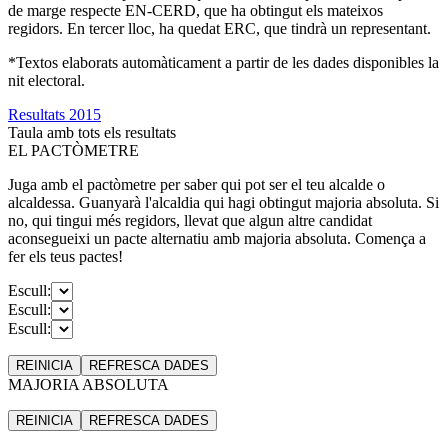
de marge respecte EN-CERD, que ha obtingut els mateixos
regidors. En tercer lloc, ha quedat ERC, que tindrà un representant.
*Textos elaborats automàticament a partir de les dades disponibles la
nit electoral.
Resultats 2015
Taula amb tots els resultats
EL PACTÒMETRE
Juga amb el pactòmetre per saber qui pot ser el teu alcalde o
alcaldessa. Guanyarà l'alcaldia qui hagi obtingut majoria absoluta. Si
no, qui tingui més regidors, llevat que algun altre candidat
aconsegueixi un pacte alternatiu amb majoria absoluta. Comença a
fer els teus pactes!
Escull:
Escull:
Escull:
REINICIA
REFRESCA
DADES
MAJORIA ABSOLUTA
REINICIA
REFRESCA
DADES