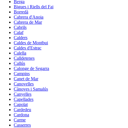
Berga
Bigues i Riells del Fai
Borredà
Cabrera d'Anoia
Cabrera de Mar
Cabrils
Calaf
Calders
Caldes de Montbui
Caldes d'Estrac
Calella
Calldetenes
Callús
Calonge de Segarra
Campins
Canet de Mar
Canovelles
Cànoves i Samalús
Canyelles
Capellades
Capolat
Cardedeu
Cardona
Carme
Casserres