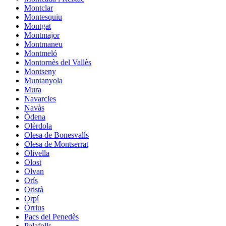
Montclar
Montesquiu
Montgat
Montmajor
Montmaneu
Montmeló
Montornès del Vallès
Montseny
Muntanyola
Mura
Navarcles
Navàs
Òdena
Olèrdola
Olesa de Bonesvalls
Olesa de Montserrat
Olivella
Olost
Olvan
Orís
Oristà
Orpí
Òrrius
Pacs del Penedès
Palafolls