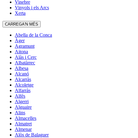
Vinebre
Vinyols i els Arcs
Xerta
CARREGA'N MÉS
Abella de la Conca
Àger
Agramunt
Aitona
Alàs i Cerc
Albatàrrec
Albesa
Alcanó
Alcarràs
Alcoletge
Alfarràs
Alfés
Algerri
Alguaire
Alins
Almacelles
Almatret
Almenar
Alòs de Balaguer