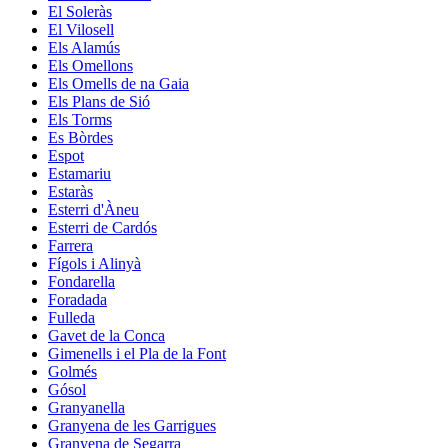
El Soleràs
El Vilosell
Els Alamús
Els Omellons
Els Omells de na Gaia
Els Plans de Sió
Els Torms
Es Bòrdes
Espot
Estamariu
Estaràs
Esterri d'Àneu
Esterri de Cardós
Farrera
Fígols i Alinyà
Fondarella
Foradada
Fulleda
Gavet de la Conca
Gimenells i el Pla de la Font
Golmés
Gósol
Granyanella
Granyena de les Garrigues
Granyena de Segarra