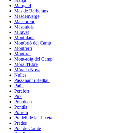
Marçà
Margalef
Mas de Barberans
Masdenverge
Masllorenç
Maspujols
Miravet
Montblanc
Montbrió del Camp
Montferri
Mont-ral
Mont-roig del Camp
Móra d'Ebre
Móra la Nova
Nulles
Passanant i Belltall
Paüls
Perafort
Pira
Poboleda
Pontils
Porrera
Pradell de la Teixeta
Prades
Prat de Comte