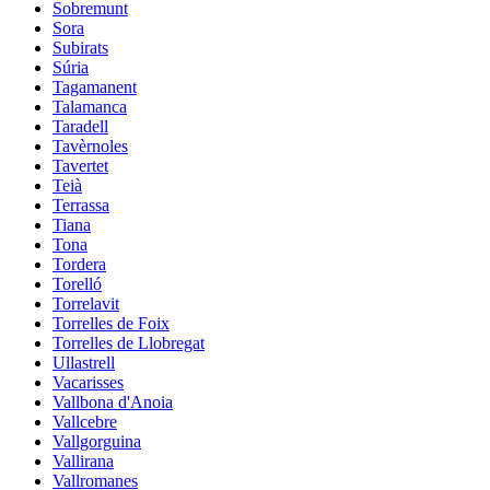
Sobremunt
Sora
Subirats
Súria
Tagamanent
Talamanca
Taradell
Tavèrnoles
Tavertet
Teià
Terrassa
Tiana
Tona
Tordera
Torelló
Torrelavit
Torrelles de Foix
Torrelles de Llobregat
Ullastrell
Vacarisses
Vallbona d'Anoia
Vallcebre
Vallgorguina
Vallirana
Vallromanes