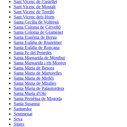
Sant Vicenç de Castellet
Sant Vicenç de Montalt
Sant Vicenç de Torelló
Sant Vicenç dels Horts
Santa Cecília de Voltregà
Santa Coloma de Cervelló
Santa Coloma de Gramenet
Santa Eugènia de Berga
Santa Eulàlia de Riuprimer
Santa Eulàlia de Ronçana
Santa Fe del Penedès
Santa Margarida de Montbui
Santa Margarida i els Monjos
Santa Maria de Besora
Santa Maria de Martorelles
Santa Maria de Merlès
Santa Maria de Miralles
Santa Maria de Palautordera
Santa Maria d'Oló
Santa Perpètua de Mogoda
Santa Susanna
Santpedor
Sentmenat
Seva
Sitges