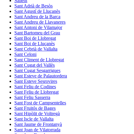
Sallent
Sant Adrià de Besòs
Sant Agustí de Lluçanès
Sant Andreu de la Barca
Sant Andreu de Llavaneres
Sant Antoni de Vilamajor
Sant Bartomeu del Grau
Sant Boi de Llobregat
Sant Boi de Lluçanès
Sant Cebrià de Vallalta
Sant Celoni
Sant Climent de Llobregat
Sant Cugat del Vallès
Sant Cugat Sesgarrigues
Sant Esteve de Palautordera
Sant Esteve Sesrovires
Sant Feliu de Codines
Sant Feliu de Llobregat
Sant Feliu Sasserra
Sant Fost de Campsentelles
Sant Fruitós de Bages
Sant Hipòlit de Voltregà
Sant Iscle de Vallalta
Sant Jaume de Frontanyà
Sant Joan de Vilatorrada