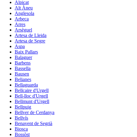
Alpicat
Alt Àneu
Anglesola
Arbeca
Arres
Arsèguel
Artesa de Lleida
Artesa de Segre
Aspa
Baix Pallars
Balaguer
Barbens
Bassella
Bausen
Belianes
Bellaguarda
Bellcaire d'Urgell
Bell-lloc d'Urgell
Bellmunt d'Urgell
Bellpuig
Bellver de Cerdanya
Bellvís
Benavent de Segrià
Biosca
Bossòst