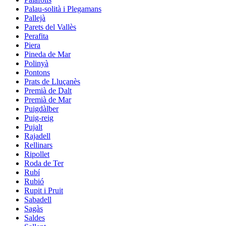
Palau-solità i Plegamans
Pallejà
Parets del Vallès
Perafita
Piera
Pineda de Mar
Polinyà
Pontons
Prats de Lluçanès
Premià de Dalt
Premià de Mar
Puigdàlber
Puig-reig
Pujalt
Rajadell
Rellinars
Ripollet
Roda de Ter
Rubí
Rubió
Rupit i Pruit
Sabadell
Sagàs
Saldes