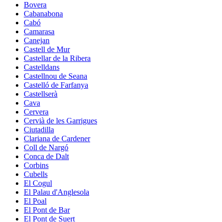
Bovera
Cabanabona
Cabó
Camarasa
Canejan
Castell de Mur
Castellar de la Ribera
Castelldans
Castellnou de Seana
Castelló de Farfanya
Castellserà
Cava
Cervera
Cervià de les Garrigues
Ciutadilla
Clariana de Cardener
Coll de Nargó
Conca de Dalt
Corbins
Cubells
El Cogul
El Palau d'Anglesola
El Poal
El Pont de Bar
El Pont de Suert