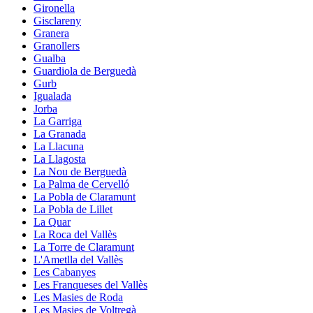
Gironella
Gisclareny
Granera
Granollers
Gualba
Guardiola de Berguedà
Gurb
Igualada
Jorba
La Garriga
La Granada
La Llacuna
La Llagosta
La Nou de Berguedà
La Palma de Cervelló
La Pobla de Claramunt
La Pobla de Lillet
La Quar
La Roca del Vallès
La Torre de Claramunt
L'Ametlla del Vallès
Les Cabanyes
Les Franqueses del Vallès
Les Masies de Roda
Les Masies de Voltregà