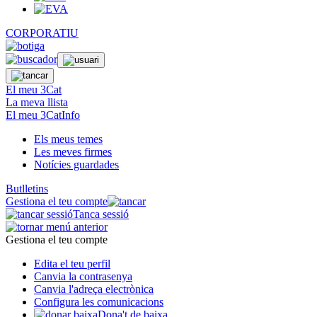
CORPORATIU
El meu 3Cat
La meva llista
El meu 3CatInfo
Els meus temes
Les meves firmes
Notícies guardades
Butlletins
Gestiona el teu compte
Tanca sessió
Gestiona el teu compte
Edita el teu perfil
Canvia la contrasenya
Canvia l'adreça electrònica
Configura les comunicacions
Dona't de baixa