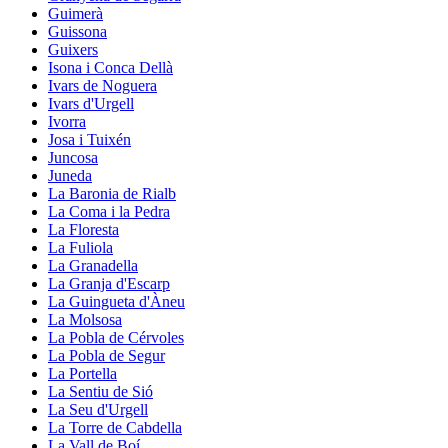
Guimerà
Guissona
Guixers
Isona i Conca Dellà
Ivars de Noguera
Ivars d'Urgell
Ivorra
Josa i Tuixén
Juncosa
Juneda
La Baronia de Rialb
La Coma i la Pedra
La Floresta
La Fuliola
La Granadella
La Granja d'Escarp
La Guingueta d'Àneu
La Molsosa
La Pobla de Cérvoles
La Pobla de Segur
La Portella
La Sentiu de Sió
La Seu d'Urgell
La Torre de Cabdella
La Vall de Boí