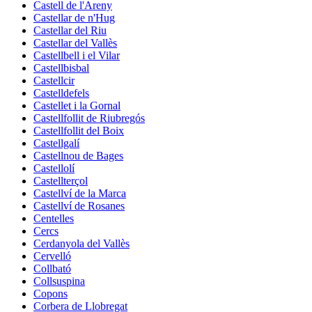
Castell de l'Areny
Castellar de n'Hug
Castellar del Riu
Castellar del Vallès
Castellbell i el Vilar
Castellbisbal
Castellcir
Castelldefels
Castellet i la Gornal
Castellfollit de Riubregós
Castellfollit del Boix
Castellgalí
Castellnou de Bages
Castellolí
Castellterçol
Castellví de la Marca
Castellví de Rosanes
Centelles
Cercs
Cerdanyola del Vallès
Cervelló
Collbató
Collsuspina
Copons
Corbera de Llobregat