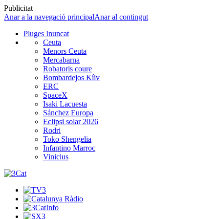
Publicitat
Anar a la navegació principal
Anar al contingut
Pluges Inuncat
Ceuta
Menors Ceuta
Mercabarna
Robatoris coure
Bombardejos Kíiv
ERC
SpaceX
Isaki Lacuesta
Sánchez Europa
Eclipsi solar 2026
Rodri
Toko Shengelia
Infantino Marroc
Vinicius