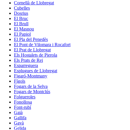
Cornellà de Llobregat
Cubelles
Dosrius
El Bruc
El Brull
El Masnou
El Papiol
El Pla del Penedès
El Pont de Vilomara i Rocafort
El Prat de Llobregat
Els Hostalets de Pierola
Els Prats de Rei
Esparreguera
Esplugues de Llobregat
Figaró-Montmany
Fígols
Fogars de la Selva
Fogars de Montclús
Folgueroles
Fonollosa
Font-rubí
Gaià
Gallifa
Gavà
Gelida