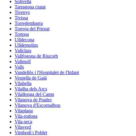
Solivella
Tarragona ciutat
Tivenys
Tivissa
Torredembarra
Torroja del Priorat
Tortosa
Ulldecona
Ulldemolins
Vallclara
Vallfogona de Riucorb
Vallmoll
Valls
Vandellòs i l'Hospitalet de l'Infant
Vespella de Gaià
Vilabella
Vilalba dels Arcs
Vilallonga del Camp
Vilanova de Prades
Vilanova d'Escornalbou
Vilaplana
Vila-rodona
Vila-seca
Vilaverd
Vimbodí i Poblet