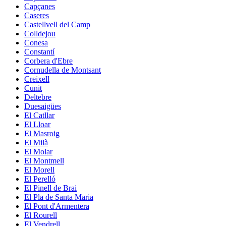
Capçanes
Caseres
Castellvell del Camp
Colldejou
Conesa
Constantí
Corbera d'Ebre
Cornudella de Montsant
Creixell
Cunit
Deltebre
Duesaigües
El Catllar
El Lloar
El Masroig
El Milà
El Molar
El Montmell
El Morell
El Perelló
El Pinell de Brai
El Pla de Santa Maria
El Pont d'Armentera
El Rourell
El Vendrell