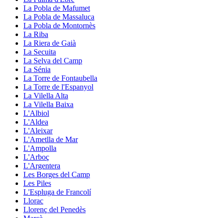
La Pobla de Mafumet
La Pobla de Massaluca
La Pobla de Montornès
La Riba
La Riera de Gaià
La Secuita
La Selva del Camp
La Sénia
La Torre de Fontaubella
La Torre de l'Espanyol
La Vilella Alta
La Vilella Baixa
L'Albiol
L'Aldea
L'Aleixar
L'Ametlla de Mar
L'Ampolla
L'Arboç
L'Argentera
Les Borges del Camp
Les Piles
L'Espluga de Francolí
Llorac
Llorenç del Penedès