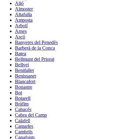
Alió
Almoster
Altafulla
Amposta
Arbolí
Arnes
Ascó
Banyeres del Penedès
Barberà de la Conca
Batea
Bellmunt del Priorat
Bellvei
Benifallet
Benissanet
Blancafort
Bonastre
Bot
Botarell
Bràfim
Cabacés
Cabra del Camp
Calafell
Camarles
Cambrils
Capafonts