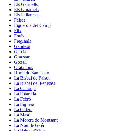
Els Garidells
Els Guiamets
Els Pallaresos
Falset
Figuerola del Camp
Flix
Forès
Freginals
Gandesa
Garcia
Ginestar
Godall
Gratallops
Horta de Sant Joan
La Bisbal de Falset
La Bisbal del Penedès
La Canonja
La Fatarella
La Febró
La Figuera
La Galera
La Masó
La Morera de Montsant
La Nou de Gaià
La Palma d'Ebre