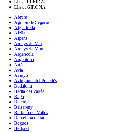
Llistat
LLEIDA
Llistat
GIRONA
Abrera
Aguilar de Segarra
Aiguafreda
Alella
Alpens
Arenys de Mar
Arenys de Munt
Argençola
Argentona
Artés
Avià
Avinyó
Avinyonet del Penedès
Badalona
Badia del Vallès
Bagà
Balenyà
Balsareny
Barberà del Vallès
Barcelona ciutat
Begues
Bellprat