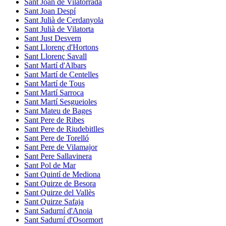
Sant Joan de Vilatorrada
Sant Joan Despí
Sant Julià de Cerdanyola
Sant Julià de Vilatorta
Sant Just Desvern
Sant Llorenç d'Hortons
Sant Llorenç Savall
Sant Martí d'Albars
Sant Martí de Centelles
Sant Martí de Tous
Sant Martí Sarroca
Sant Martí Sesgueioles
Sant Mateu de Bages
Sant Pere de Ribes
Sant Pere de Riudebitlles
Sant Pere de Torelló
Sant Pere de Vilamajor
Sant Pere Sallavinera
Sant Pol de Mar
Sant Quintí de Mediona
Sant Quirze de Besora
Sant Quirze del Vallès
Sant Quirze Safaja
Sant Sadurní d'Anoia
Sant Sadurní d'Osormort