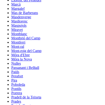
Llorenç del Penedès
Marçà
Margalef
Mas de Barberans
Masdenverge
Masllorenç
Maspujols
Miravet
Montblanc
Montbrió del Camp
Montferri
Mont-ral
Mont-roig del Camp
Móra d'Ebre
Móra la Nova
Nulles
Passanant i Belltall
Paüls
Perafort
Pira
Poboleda
Pontils
Porrera
Pradell de la Teixeta
Prades