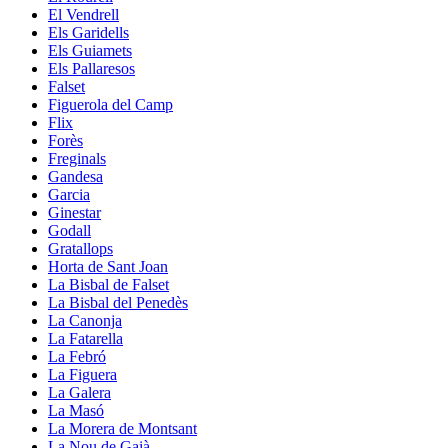
El Vendrell
Els Garidells
Els Guiamets
Els Pallaresos
Falset
Figuerola del Camp
Flix
Forès
Freginals
Gandesa
Garcia
Ginestar
Godall
Gratallops
Horta de Sant Joan
La Bisbal de Falset
La Bisbal del Penedès
La Canonja
La Fatarella
La Febró
La Figuera
La Galera
La Masó
La Morera de Montsant
La Nou de Gaià