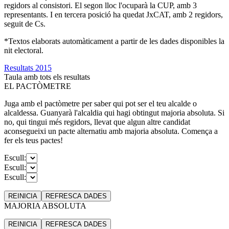
regidors al consistori. El segon lloc l'ocuparà la CUP, amb 3
representants. I en tercera posició ha quedat JxCAT, amb 2 regidors,
seguit de Cs.
*Textos elaborats automàticament a partir de les dades disponibles la
nit electoral.
Resultats 2015
Taula amb tots els resultats
EL PACTÒMETRE
Juga amb el pactòmetre per saber qui pot ser el teu alcalde o
alcaldessa. Guanyarà l'alcaldia qui hagi obtingut majoria absoluta. Si
no, qui tingui més regidors, llevat que algun altre candidat
aconsegueixi un pacte alternatiu amb majoria absoluta. Comença a
fer els teus pactes!
Escull:
Escull:
Escull:
REINICIA
REFRESCA
DADES
MAJORIA ABSOLUTA
REINICIA
REFRESCA
DADES