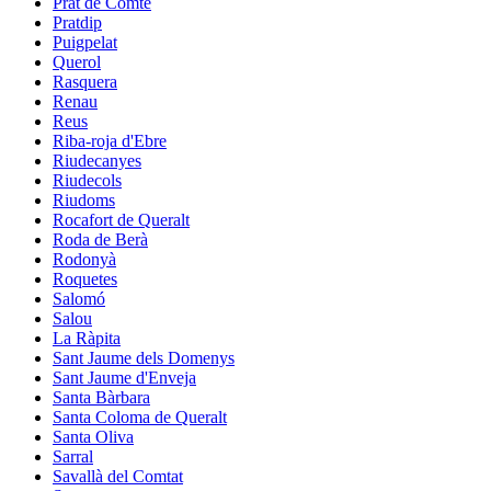
Prat de Comte
Pratdip
Puigpelat
Querol
Rasquera
Renau
Reus
Riba-roja d'Ebre
Riudecanyes
Riudecols
Riudoms
Rocafort de Queralt
Roda de Berà
Rodonyà
Roquetes
Salomó
Salou
La Ràpita
Sant Jaume dels Domenys
Sant Jaume d'Enveja
Santa Bàrbara
Santa Coloma de Queralt
Santa Oliva
Sarral
Savallà del Comtat