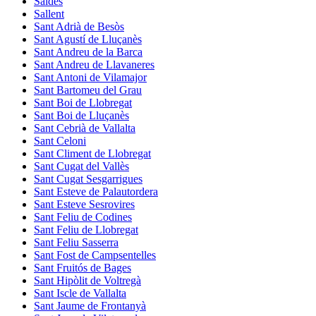
Saldes
Sallent
Sant Adrià de Besòs
Sant Agustí de Lluçanès
Sant Andreu de la Barca
Sant Andreu de Llavaneres
Sant Antoni de Vilamajor
Sant Bartomeu del Grau
Sant Boi de Llobregat
Sant Boi de Lluçanès
Sant Cebrià de Vallalta
Sant Celoni
Sant Climent de Llobregat
Sant Cugat del Vallès
Sant Cugat Sesgarrigues
Sant Esteve de Palautordera
Sant Esteve Sesrovires
Sant Feliu de Codines
Sant Feliu de Llobregat
Sant Feliu Sasserra
Sant Fost de Campsentelles
Sant Fruitós de Bages
Sant Hipòlit de Voltregà
Sant Iscle de Vallalta
Sant Jaume de Frontanyà