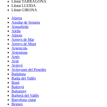
Llistat
TARRAGONA
Llistat
LLEIDA
Llistat
GIRONA
Abrera
Aguilar de Segarra
Aiguafreda
Alella
Alpens
Arenys de Mar
Arenys de Munt
Argençola
Argentona
Artés
Avià
Avinyó
Avinyonet del Penedès
Badalona
Badia del Vallès
Bagà
Balenyà
Balsareny
Barberà del Vallès
Barcelona ciutat
Begues