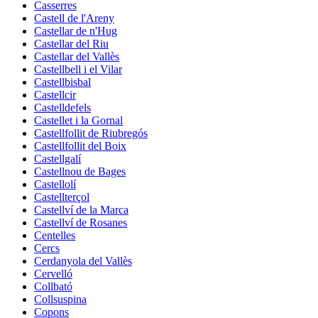
Casserres
Castell de l'Areny
Castellar de n'Hug
Castellar del Riu
Castellar del Vallès
Castellbell i el Vilar
Castellbisbal
Castellcir
Castelldefels
Castellet i la Gornal
Castellfollit de Riubregós
Castellfollit del Boix
Castellgalí
Castellnou de Bages
Castellolí
Castellterçol
Castellví de la Marca
Castellví de Rosanes
Centelles
Cercs
Cerdanyola del Vallès
Cervelló
Collbató
Collsuspina
Copons