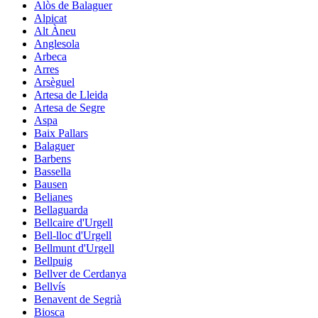
Alòs de Balaguer
Alpicat
Alt Àneu
Anglesola
Arbeca
Arres
Arsèguel
Artesa de Lleida
Artesa de Segre
Aspa
Baix Pallars
Balaguer
Barbens
Bassella
Bausen
Belianes
Bellaguarda
Bellcaire d'Urgell
Bell-lloc d'Urgell
Bellmunt d'Urgell
Bellpuig
Bellver de Cerdanya
Bellvís
Benavent de Segrià
Biosca