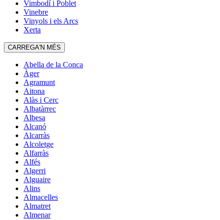
Vimbodí i Poblet
Vinebre
Vinyols i els Arcs
Xerta
CARREGA'N MÉS
Abella de la Conca
Àger
Agramunt
Aitona
Alàs i Cerc
Albatàrrec
Albesa
Alcanó
Alcarràs
Alcoletge
Alfarràs
Alfés
Algerri
Alguaire
Alins
Almacelles
Almatret
Almenar