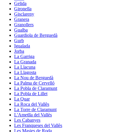
Gelida
Gironella
Gisclareny
Granera
Granollers
Gualba
Guardiola de Berguedà
Gurb
Igualada
Jorba
La Garriga
La Granada
La Llacuna
La Llagosta
La Nou de Berguedà
La Palma de Cervelló
La Pobla de Claramunt
La Pobla de Lillet
La Quar
La Roca del Vallès
La Torre de Claramunt
L'Ametlla del Vallès
Les Cabanyes
Les Franqueses del Vallès
Les Masies de Roda