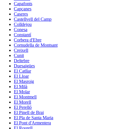
Capafonts
Capçanes
Caseres
Castellvell del Camp
Colldejou
Conesa
Constantí
Corbera d'Ebre
Cornudella de Montsant
Creixell
Cunit
Deltebre
Duesaigües
El Catllar
El Lloar
El Masroig
El Milà
El Molar
El Montmell
El Morell
El Perelló
El Pinell de Brai
El Pla de Santa Maria
El Pont d'Armentera
El Rourell