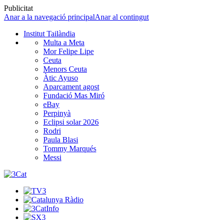
Publicitat
Anar a la navegació principal
Anar al contingut
Institut Tailàndia
Multa a Meta
Mor Felipe Lipe
Ceuta
Menors Ceuta
Àtic Ayuso
Aparcament agost
Fundació Mas Miró
eBay
Perpinyà
Eclipsi solar 2026
Rodri
Paula Blasi
Tommy Marqués
Messi