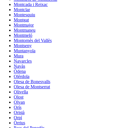
Montcada i Reixac
Montclar
Montesquiu
Montgat
Montmajor
Montmaneu
Montmeló
Montornès del Vallès
Montseny
Muntanyola
Mura
Navarcles
Navàs
Òdena
Olèrdola
Olesa de Bonesvalls
Olesa de Montserrat
Olivella
Olost
Olvan
Orís
Oristà
Orpí
Òrrius
Pacs del Penedès