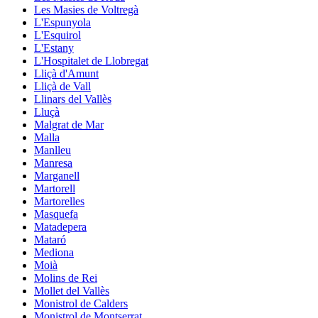
Les Masies de Voltregà
L'Espunyola
L'Esquirol
L'Estany
L'Hospitalet de Llobregat
Lliçà d'Amunt
Lliçà de Vall
Llinars del Vallès
Lluçà
Malgrat de Mar
Malla
Manlleu
Manresa
Marganell
Martorell
Martorelles
Masquefa
Matadepera
Mataró
Mediona
Moià
Molins de Rei
Mollet del Vallès
Monistrol de Calders
Monistrol de Montserrat