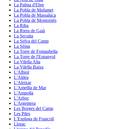
La Palma d'Ebre
La Pobla de Mafumet
La Pobla de Massaluca
La Pobla de Montornès
La Riba
La Riera de Gaià
La Secuita
La Selva del Camp
La Sénia
La Torre de Fontaubella
La Torre de l'Espanyol
La Vilella Alta
La Vilella Baixa
L'Albiol
L'Aldea
L'Aleixar
L'Ametlla de Mar
L'Ampolla
L'Arboç
L'Argentera
Les Borges del Camp
Les Piles
L'Espluga de Francolí
Llorac