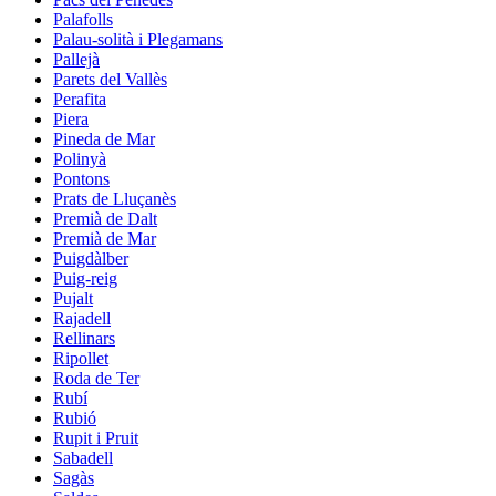
Palafolls
Palau-solità i Plegamans
Pallejà
Parets del Vallès
Perafita
Piera
Pineda de Mar
Polinyà
Pontons
Prats de Lluçanès
Premià de Dalt
Premià de Mar
Puigdàlber
Puig-reig
Pujalt
Rajadell
Rellinars
Ripollet
Roda de Ter
Rubí
Rubió
Rupit i Pruit
Sabadell
Sagàs