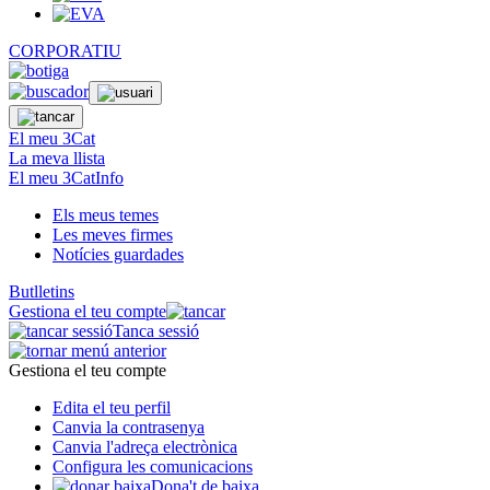
CORPORATIU
El meu 3Cat
La meva llista
El meu 3CatInfo
Els meus temes
Les meves firmes
Notícies guardades
Butlletins
Gestiona el teu compte
Tanca sessió
Gestiona el teu compte
Edita el teu perfil
Canvia la contrasenya
Canvia l'adreça electrònica
Configura les comunicacions
Dona't de baixa