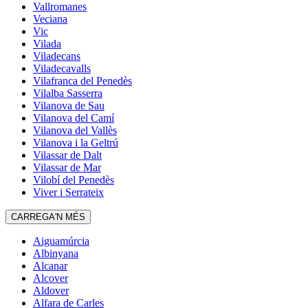
Vallromanes
Veciana
Vic
Vilada
Viladecans
Viladecavalls
Vilafranca del Penedès
Vilalba Sasserra
Vilanova de Sau
Vilanova del Camí
Vilanova del Vallès
Vilanova i la Geltrú
Vilassar de Dalt
Vilassar de Mar
Vilobí del Penedès
Viver i Serrateix
CARREGA'N MÉS
Aiguamúrcia
Albinyana
Alcanar
Alcover
Aldover
Alfara de Carles