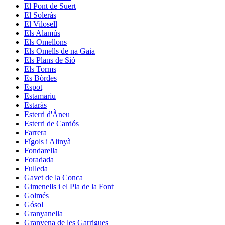
El Pont de Suert
El Soleràs
El Vilosell
Els Alamús
Els Omellons
Els Omells de na Gaia
Els Plans de Sió
Els Torms
Es Bòrdes
Espot
Estamariu
Estaràs
Esterri d'Àneu
Esterri de Cardós
Farrera
Fígols i Alinyà
Fondarella
Foradada
Fulleda
Gavet de la Conca
Gimenells i el Pla de la Font
Golmés
Gósol
Granyanella
Granyena de les Garrigues