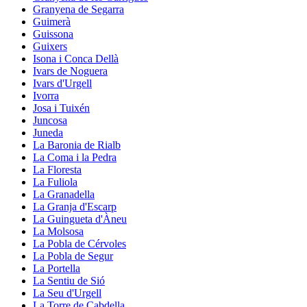
Granyena de Segarra
Guimerà
Guissona
Guixers
Isona i Conca Dellà
Ivars de Noguera
Ivars d'Urgell
Ivorra
Josa i Tuixén
Juncosa
Juneda
La Baronia de Rialb
La Coma i la Pedra
La Floresta
La Fuliola
La Granadella
La Granja d'Escarp
La Guingueta d'Àneu
La Molsosa
La Pobla de Cérvoles
La Pobla de Segur
La Portella
La Sentiu de Sió
La Seu d'Urgell
La Torre de Cabdella