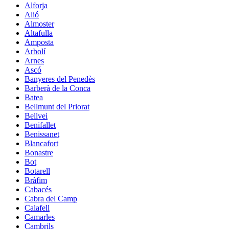
Alforja
Alió
Almoster
Altafulla
Amposta
Arbolí
Arnes
Ascó
Banyeres del Penedès
Barberà de la Conca
Batea
Bellmunt del Priorat
Bellvei
Benifallet
Benissanet
Blancafort
Bonastre
Bot
Botarell
Bràfim
Cabacés
Cabra del Camp
Calafell
Camarles
Cambrils