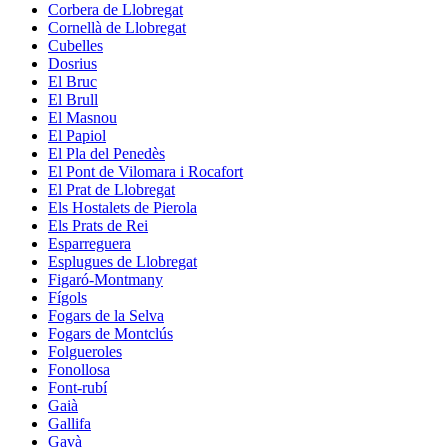
Corbera de Llobregat
Cornellà de Llobregat
Cubelles
Dosrius
El Bruc
El Brull
El Masnou
El Papiol
El Pla del Penedès
El Pont de Vilomara i Rocafort
El Prat de Llobregat
Els Hostalets de Pierola
Els Prats de Rei
Esparreguera
Esplugues de Llobregat
Figaró-Montmany
Fígols
Fogars de la Selva
Fogars de Montclús
Folgueroles
Fonollosa
Font-rubí
Gaià
Gallifa
Gavà