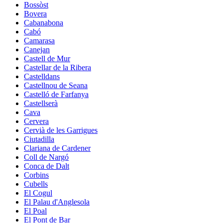
Bossòst
Bovera
Cabanabona
Cabó
Camarasa
Canejan
Castell de Mur
Castellar de la Ribera
Castelldans
Castellnou de Seana
Castelló de Farfanya
Castellserà
Cava
Cervera
Cervià de les Garrigues
Ciutadilla
Clariana de Cardener
Coll de Nargó
Conca de Dalt
Corbins
Cubells
El Cogul
El Palau d'Anglesola
El Poal
El Pont de Bar