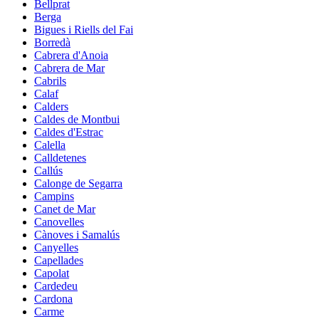
Bellprat
Berga
Bigues i Riells del Fai
Borredà
Cabrera d'Anoia
Cabrera de Mar
Cabrils
Calaf
Calders
Caldes de Montbui
Caldes d'Estrac
Calella
Calldetenes
Callús
Calonge de Segarra
Campins
Canet de Mar
Canovelles
Cànoves i Samalús
Canyelles
Capellades
Capolat
Cardedeu
Cardona
Carme