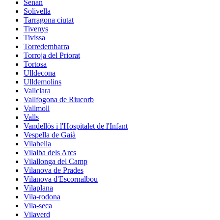
Senan
Solivella
Tarragona ciutat
Tivenys
Tivissa
Torredembarra
Torroja del Priorat
Tortosa
Ulldecona
Ulldemolins
Vallclara
Vallfogona de Riucorb
Vallmoll
Valls
Vandellòs i l'Hospitalet de l'Infant
Vespella de Gaià
Vilabella
Vilalba dels Arcs
Vilallonga del Camp
Vilanova de Prades
Vilanova d'Escornalbou
Vilaplana
Vila-rodona
Vila-seca
Vilaverd