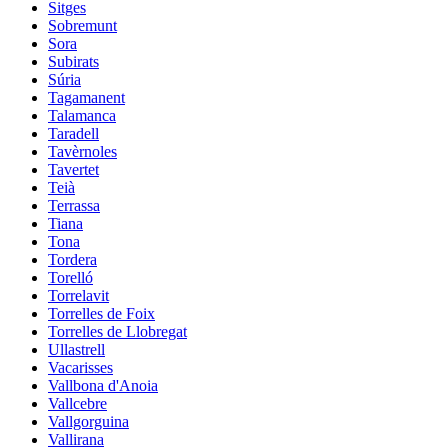
Sitges
Sobremunt
Sora
Subirats
Súria
Tagamanent
Talamanca
Taradell
Tavèrnoles
Tavertet
Teià
Terrassa
Tiana
Tona
Tordera
Torelló
Torrelavit
Torrelles de Foix
Torrelles de Llobregat
Ullastrell
Vacarisses
Vallbona d'Anoia
Vallcebre
Vallgorguina
Vallirana