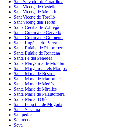
Sant Salvador de Guardiola
Sant Vicenç de Castellet
Sant Vicenç de Montalt
Sant Vicenç de Torelló
Sant Vicenç dels Horts
Santa Cecília de Voltregà
Santa Coloma de Cervelló
Santa Coloma de Gramenet
Santa Eugènia de Berga
Santa Eulàlia de Riuprimer
Santa Eulàlia de Ronçana
Santa Fe del Penedès
Santa Margarida de Montbui
Santa Margarida i els Monjos
Santa Maria de Besora
Santa Maria de Martorelles
Santa Maria de Merlès
Santa Maria de Miralles
Santa Maria de Palautordera
Santa Maria d'Oló
Santa Perpètua de Mogoda
Santa Susanna
Santpedor
Sentmenat
Seva