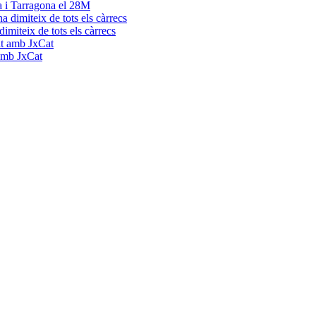
a i Tarragona el 28M
dimiteix de tots els càrrecs
 amb JxCat