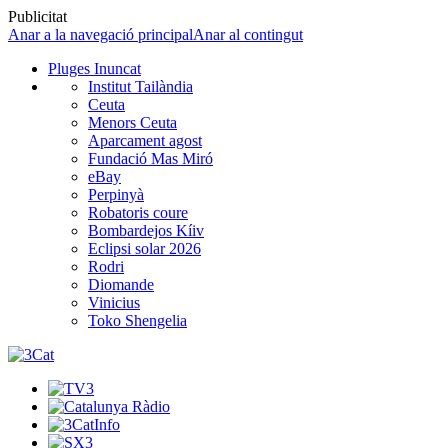
Publicitat
Anar a la navegació principal
Anar al contingut
Pluges Inuncat
Institut Tailàndia
Ceuta
Menors Ceuta
Aparcament agost
Fundació Mas Miró
eBay
Perpinyà
Robatoris coure
Bombardejos Kíiv
Eclipsi solar 2026
Rodri
Diomande
Vinicius
Toko Shengelia