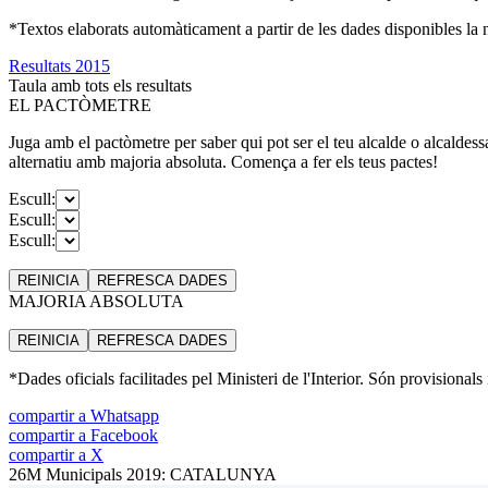
*Textos elaborats automàticament a partir de les dades disponibles la ni
Resultats 2015
Taula amb tots els resultats
EL PACTÒMETRE
Juga amb el pactòmetre per saber qui pot ser el teu alcalde o alcaldess
alternatiu amb majoria absoluta. Comença a fer els teus pactes!
Escull:
Escull:
Escull:
REINICIA
REFRESCA
DADES
MAJORIA ABSOLUTA
REINICIA
REFRESCA
DADES
*Dades oficials facilitades pel Ministeri de l'Interior. Són provisionals
compartir a Whatsapp
compartir a Facebook
compartir a X
26M Municipals 2019: CATALUNYA