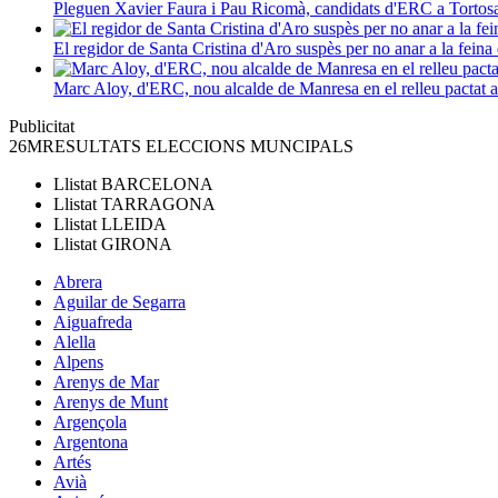
Pleguen Xavier Faura i Pau Ricomà, candidats d'ERC a Tortos
El regidor de Santa Cristina d'Aro suspès per no anar a la feina 
Marc Aloy, d'ERC, nou alcalde de Manresa en el relleu pactat
Publicitat
26M
RESULTATS ELECCIONS MUNCIPALS
Llistat
BARCELONA
Llistat
TARRAGONA
Llistat
LLEIDA
Llistat
GIRONA
Abrera
Aguilar de Segarra
Aiguafreda
Alella
Alpens
Arenys de Mar
Arenys de Munt
Argençola
Argentona
Artés
Avià