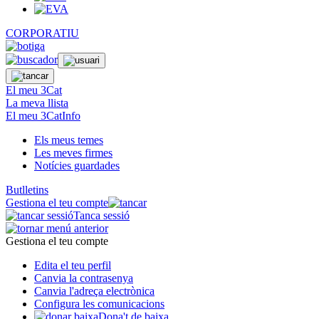
CORPORATIU
El meu 3Cat
La meva llista
El meu 3CatInfo
Els meus temes
Les meves firmes
Notícies guardades
Butlletins
Gestiona el teu compte
Tanca sessió
Gestiona el teu compte
Edita el teu perfil
Canvia la contrasenya
Canvia l'adreça electrònica
Configura les comunicacions
Dona't de baixa