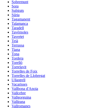
Sobremunt
Sora
Subirats
Súria
Tagamanent
Talamanca
Taradell
Tavèrnoles
Tavertet
Teià
Terrassa
Tiana
Tona
Tordera
Torelló
Torrelavit
Torrelles de Foix
Torrelles de Llobregat
Ullastrell
Vacarisses
Vallbona d'Anoia
Vallcebre
Vallgorguina
Vallirana
Vallromanes