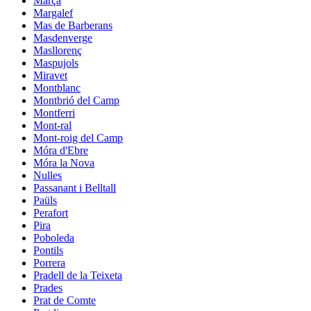
Marçà
Margalef
Mas de Barberans
Masdenverge
Masllorenç
Maspujols
Miravet
Montblanc
Montbrió del Camp
Montferri
Mont-ral
Mont-roig del Camp
Móra d'Ebre
Móra la Nova
Nulles
Passanant i Belltall
Paüls
Perafort
Pira
Poboleda
Pontils
Porrera
Pradell de la Teixeta
Prades
Prat de Comte