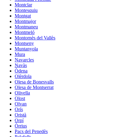
Montclar
Montesquiu
Montgat
Montmajor
Montmaneu
Montmeló
Montornès del Vallès
Montseny
Muntanyola
Mura
Navarcles
Navàs
Òdena
Olèrdola
Olesa de Bonesvalls
Olesa de Montserrat
Olivella
Olost
Olvan
Orís
Oristà
Orpí
Òrrius
Pacs del Penedès
Palafolls