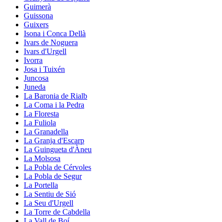
Guimerà
Guissona
Guixers
Isona i Conca Dellà
Ivars de Noguera
Ivars d'Urgell
Ivorra
Josa i Tuixén
Juncosa
Juneda
La Baronia de Rialb
La Coma i la Pedra
La Floresta
La Fuliola
La Granadella
La Granja d'Escarp
La Guingueta d'Àneu
La Molsosa
La Pobla de Cérvoles
La Pobla de Segur
La Portella
La Sentiu de Sió
La Seu d'Urgell
La Torre de Cabdella
La Vall de Boí