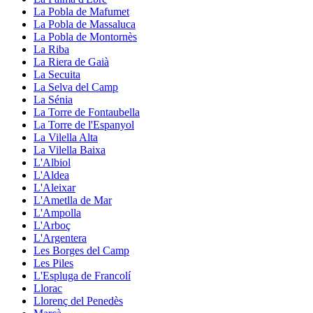
La Pobla de Mafumet
La Pobla de Massaluca
La Pobla de Montornès
La Riba
La Riera de Gaià
La Secuita
La Selva del Camp
La Sénia
La Torre de Fontaubella
La Torre de l'Espanyol
La Vilella Alta
La Vilella Baixa
L'Albiol
L'Aldea
L'Aleixar
L'Ametlla de Mar
L'Ampolla
L'Arboç
L'Argentera
Les Borges del Camp
Les Piles
L'Espluga de Francolí
Llorac
Llorenç del Penedès