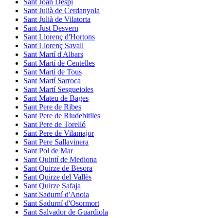
Sant Joan Despí
Sant Julià de Cerdanyola
Sant Julià de Vilatorta
Sant Just Desvern
Sant Llorenç d'Hortons
Sant Llorenç Savall
Sant Martí d'Albars
Sant Martí de Centelles
Sant Martí de Tous
Sant Martí Sarroca
Sant Martí Sesgueioles
Sant Mateu de Bages
Sant Pere de Ribes
Sant Pere de Riudebitlles
Sant Pere de Torelló
Sant Pere de Vilamajor
Sant Pere Sallavinera
Sant Pol de Mar
Sant Quintí de Mediona
Sant Quirze de Besora
Sant Quirze del Vallès
Sant Quirze Safaja
Sant Sadurní d'Anoia
Sant Sadurní d'Osormort
Sant Salvador de Guardiola