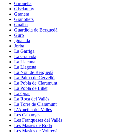
Gironella
Gisclareny
Granera
Granollers
Gualba
Guardiola de Berguedà
Gurb
Igualada
Jorba
La Garriga
La Granada
La Llacuna
La Llagosta
La Nou de Berguedà
La Palma de Cervelló
La Pobla de Claramunt
La Pobla de Lillet
La Quar
La Roca del Vallès
La Torre de Claramunt
L'Ametlla del Vallès
Les Cabanyes
Les Franqueses del Vallès
Les Masies de Roda
Les Masies de Voltregà