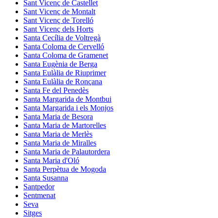
Sant Vicenç de Castellet
Sant Vicenç de Montalt
Sant Vicenç de Torelló
Sant Vicenç dels Horts
Santa Cecília de Voltregà
Santa Coloma de Cervelló
Santa Coloma de Gramenet
Santa Eugènia de Berga
Santa Eulàlia de Riuprimer
Santa Eulàlia de Ronçana
Santa Fe del Penedès
Santa Margarida de Montbui
Santa Margarida i els Monjos
Santa Maria de Besora
Santa Maria de Martorelles
Santa Maria de Merlès
Santa Maria de Miralles
Santa Maria de Palautordera
Santa Maria d'Oló
Santa Perpètua de Mogoda
Santa Susanna
Santpedor
Sentmenat
Seva
Sitges