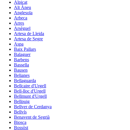
Alpicat
Alt Àneu
Anglesola
Arbeca
Arres
Arsèguel
Artesa de Lleida
Artesa de Segre
Aspa
Baix Pallars
Balaguer
Barbens
Bassella
Bausen
Belianes
Bellaguarda
Bellcaire d'Urgell
Bell-lloc d'Urgell
Bellmunt d'Urgell
Bellpuig
Bellver de Cerdanya
Bellvís
Benavent de Segrià
Biosca
Bossòst