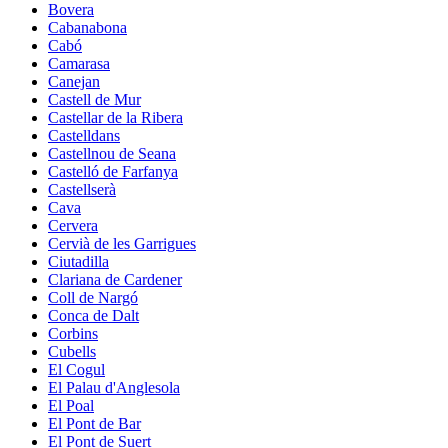
Bovera
Cabanabona
Cabó
Camarasa
Canejan
Castell de Mur
Castellar de la Ribera
Castelldans
Castellnou de Seana
Castelló de Farfanya
Castellserà
Cava
Cervera
Cervià de les Garrigues
Ciutadilla
Clariana de Cardener
Coll de Nargó
Conca de Dalt
Corbins
Cubells
El Cogul
El Palau d'Anglesola
El Poal
El Pont de Bar
El Pont de Suert