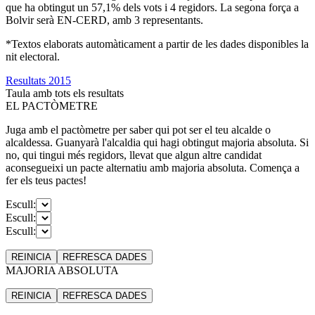
que ha obtingut un 57,1% dels vots i 4 regidors. La segona força a
Bolvir serà EN-CERD, amb 3 representants.
*Textos elaborats automàticament a partir de les dades disponibles la
nit electoral.
Resultats 2015
Taula amb tots els resultats
EL PACTÒMETRE
Juga amb el pactòmetre per saber qui pot ser el teu alcalde o
alcaldessa. Guanyarà l'alcaldia qui hagi obtingut majoria absoluta. Si
no, qui tingui més regidors, llevat que algun altre candidat
aconsegueixi un pacte alternatiu amb majoria absoluta. Comença a
fer els teus pactes!
Escull:
Escull:
Escull:
REINICIA
REFRESCA
DADES
MAJORIA ABSOLUTA
REINICIA
REFRESCA
DADES