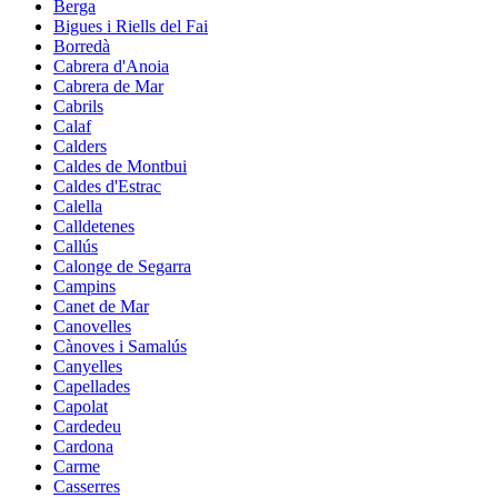
Berga
Bigues i Riells del Fai
Borredà
Cabrera d'Anoia
Cabrera de Mar
Cabrils
Calaf
Calders
Caldes de Montbui
Caldes d'Estrac
Calella
Calldetenes
Callús
Calonge de Segarra
Campins
Canet de Mar
Canovelles
Cànoves i Samalús
Canyelles
Capellades
Capolat
Cardedeu
Cardona
Carme
Casserres