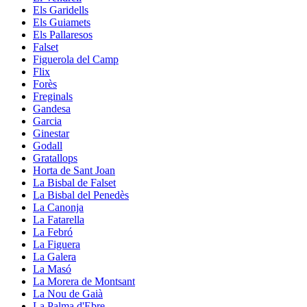
Els Garidells
Els Guiamets
Els Pallaresos
Falset
Figuerola del Camp
Flix
Forès
Freginals
Gandesa
Garcia
Ginestar
Godall
Gratallops
Horta de Sant Joan
La Bisbal de Falset
La Bisbal del Penedès
La Canonja
La Fatarella
La Febró
La Figuera
La Galera
La Masó
La Morera de Montsant
La Nou de Gaià
La Palma d'Ebre