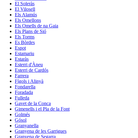
El Soleràs
El Vilosell
Els Alamús
Els Omellons
Els Omells de na Gaia
Els Plans de Sió
Els Torms
Es Bòrdes
Espot
Estamariu
Estaràs
Esterri d'Àneu
Esterri de Cardós
Farrera
Fígols i Alinyà
Fondarella
Foradada
Fulleda
Gavet de la Conca
Gimenells i el Pla de la Font
Golmés
Gósol
Granyanella
Granyena de les Garrigues
Granyena de Segarra