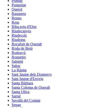
Pratdip
Puigpelat
Querol
Rasquera
Renau
Reus
Riba-roja d'Ebre
Riudecanyes
Riudecols
Riudoms
Rocafort de Queralt
Roda de Berà
Rodonyà
Roquetes
Salomó
Salou
La Ràpita
Sant Jaume dels Domenys
Sant Jaume d'Enveja
Santa Bàrbara
Santa Coloma de Queralt
Santa Oliva
Sarral
Savallà del Comtat
Senan