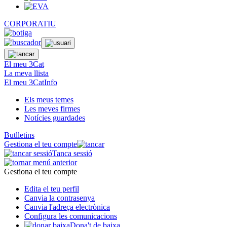
CORPORATIU
El meu 3Cat
La meva llista
El meu 3CatInfo
Els meus temes
Les meves firmes
Notícies guardades
Butlletins
Gestiona el teu compte
Tanca sessió
Gestiona el teu compte
Edita el teu perfil
Canvia la contrasenya
Canvia l'adreça electrònica
Configura les comunicacions
Dona't de baixa