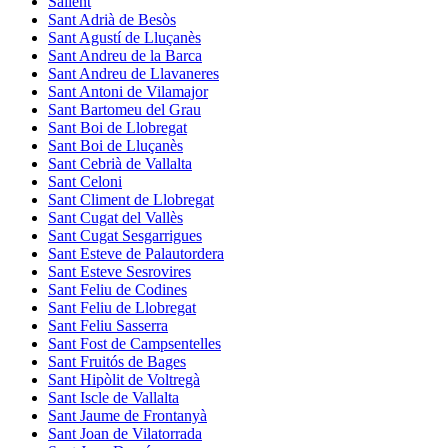
Sallent
Sant Adrià de Besòs
Sant Agustí de Lluçanès
Sant Andreu de la Barca
Sant Andreu de Llavaneres
Sant Antoni de Vilamajor
Sant Bartomeu del Grau
Sant Boi de Llobregat
Sant Boi de Lluçanès
Sant Cebrià de Vallalta
Sant Celoni
Sant Climent de Llobregat
Sant Cugat del Vallès
Sant Cugat Sesgarrigues
Sant Esteve de Palautordera
Sant Esteve Sesrovires
Sant Feliu de Codines
Sant Feliu de Llobregat
Sant Feliu Sasserra
Sant Fost de Campsentelles
Sant Fruitós de Bages
Sant Hipòlit de Voltregà
Sant Iscle de Vallalta
Sant Jaume de Frontanyà
Sant Joan de Vilatorrada