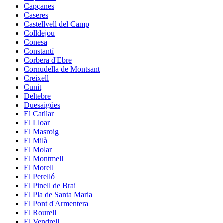
Capçanes
Caseres
Castellvell del Camp
Colldejou
Conesa
Constantí
Corbera d'Ebre
Cornudella de Montsant
Creixell
Cunit
Deltebre
Duesaigües
El Catllar
El Lloar
El Masroig
El Milà
El Molar
El Montmell
El Morell
El Perelló
El Pinell de Brai
El Pla de Santa Maria
El Pont d'Armentera
El Rourell
El Vendrell