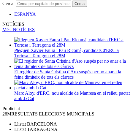
Cercar
Cerca
ESPANYA
NOTÍCIES
Més
: NOTÍCIES
Pleguen Xavier Faura i Pau Ricomà, candidats d'ERC a
Tortosa i Tarragona el 28M
El regidor de Santa Cristina d'Aro suspès per no anar a la
feina dimiteix de tots els càrrecs
Marc Aloy, d'ERC, nou alcalde de Manresa en el relleu pactat
amb JxCat
Publicitat
26M
RESULTATS ELECCIONS MUNCIPALS
Llistat
BARCELONA
Llistat
TARRAGONA