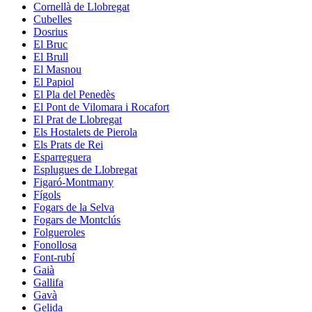
Cornellà de Llobregat
Cubelles
Dosrius
El Bruc
El Brull
El Masnou
El Papiol
El Pla del Penedès
El Pont de Vilomara i Rocafort
El Prat de Llobregat
Els Hostalets de Pierola
Els Prats de Rei
Esparreguera
Esplugues de Llobregat
Figaró-Montmany
Fígols
Fogars de la Selva
Fogars de Montclús
Folgueroles
Fonollosa
Font-rubí
Gaià
Gallifa
Gavà
Gelida