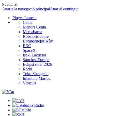
Publicitat
Anar a la navegació principal
Anar al contingut
Pluges Inuncat
Ceuta
Menors Ceuta
Mercabarna
Robatoris coure
Bombardejos Kíiv
ERC
SpaceX
Isaki Lacuesta
Sánchez Europa
Eclipsi solar 2026
Rodri
Toko Shengelia
Infantino Marroc
Vinicius