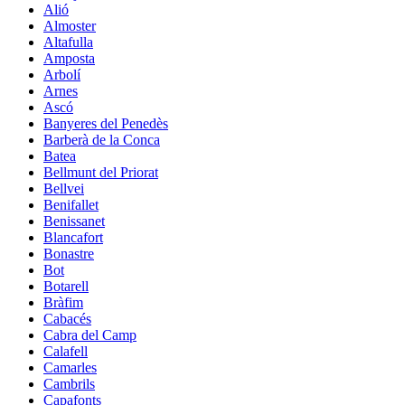
Alió
Almoster
Altafulla
Amposta
Arbolí
Arnes
Ascó
Banyeres del Penedès
Barberà de la Conca
Batea
Bellmunt del Priorat
Bellvei
Benifallet
Benissanet
Blancafort
Bonastre
Bot
Botarell
Bràfim
Cabacés
Cabra del Camp
Calafell
Camarles
Cambrils
Capafonts