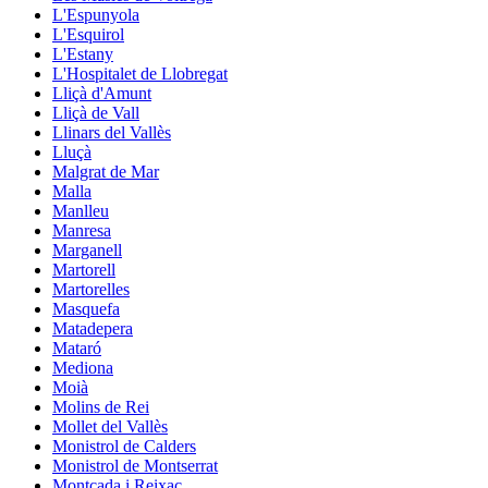
L'Espunyola
L'Esquirol
L'Estany
L'Hospitalet de Llobregat
Lliçà d'Amunt
Lliçà de Vall
Llinars del Vallès
Lluçà
Malgrat de Mar
Malla
Manlleu
Manresa
Marganell
Martorell
Martorelles
Masquefa
Matadepera
Mataró
Mediona
Moià
Molins de Rei
Mollet del Vallès
Monistrol de Calders
Monistrol de Montserrat
Montcada i Reixac