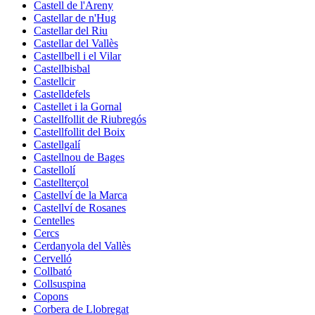
Castell de l'Areny
Castellar de n'Hug
Castellar del Riu
Castellar del Vallès
Castellbell i el Vilar
Castellbisbal
Castellcir
Castelldefels
Castellet i la Gornal
Castellfollit de Riubregós
Castellfollit del Boix
Castellgalí
Castellnou de Bages
Castellolí
Castellterçol
Castellví de la Marca
Castellví de Rosanes
Centelles
Cercs
Cerdanyola del Vallès
Cervelló
Collbató
Collsuspina
Copons
Corbera de Llobregat