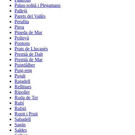
Palau-solità i Plegamans
Pallejà
Parets del Vallès
Perafita
Piera
Pineda de Mar
Polinyà
Pontons
Prats de Lluçanès
Premià de Dalt
Premià de Mar
Puigdàlber
Puig-reig
Pujalt
Rajadell
Rellinars
Ripollet
Roda de Ter
Rubí
Rubió
Rupit i Pruit
Sabadell
Sagàs
Saldes