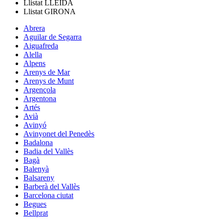
Llistat
LLEIDA
Llistat
GIRONA
Abrera
Aguilar de Segarra
Aiguafreda
Alella
Alpens
Arenys de Mar
Arenys de Munt
Argençola
Argentona
Artés
Avià
Avinyó
Avinyonet del Penedès
Badalona
Badia del Vallès
Bagà
Balenyà
Balsareny
Barberà del Vallès
Barcelona ciutat
Begues
Bellprat