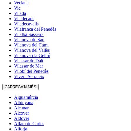
Veciana
Vic
Vilada
Viladecans
Viladecavalls
Vilafranca del Penedès
Vilalba Sasserra
Vilanova de Sau
Vilanova del Camí
Vilanova del Vallès
Vilanova i la Geltrú
Vilassar de Dalt
Vilassar de Mar
Vilobí del Penedès
Viver i Serrateix
CARREGA'N MÉS
Aiguamúrcia
Albinyana
Alcanar
Alcover
Aldover
Alfara de Carles
Alforja