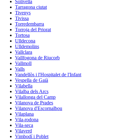
Solivella
Tarragona ciutat
Tivenys
Tivissa
Torredembarra
Torroja del Priorat
Tortosa
Ulldecona
Ulldemolins
Vallclara
Vallfogona de Riucorb
Vallmoll
Valls
Vandellòs i l'Hospitalet de l'Infant
Vespella de Gaià
Vilabella
Vilalba dels Arcs
Vilallonga del Camp
Vilanova de Prades
Vilanova d'Escornalbou
Vilaplana
Vila-rodona
Vila-seca
Vilaverd
Vimbodí i Poblet