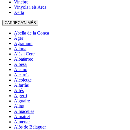
Vinebre
Vinyols i els Arcs
Xerta
CARREGA'N MÉS
Abella de la Conca
Àger
Agramunt
Aitona
Alàs i Cerc
Albatàrrec
Albesa
Alcanó
Alcarràs
Alcoletge
Alfarràs
Alfés
Algerri
Alguaire
Alins
Almacelles
Almatret
Almenar
Alòs de Balaguer