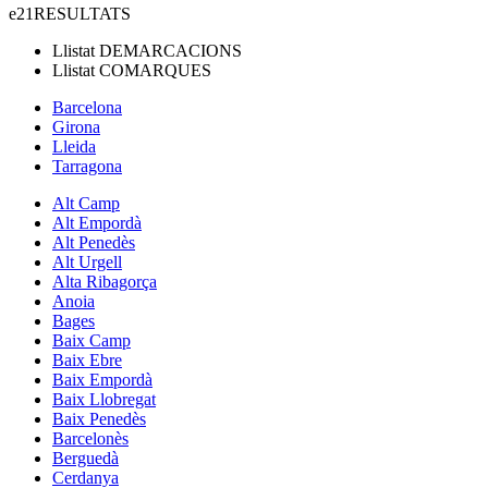
e21
RESULTATS
Llistat
DEMARCACIONS
Llistat
COMARQUES
Barcelona
Girona
Lleida
Tarragona
Alt Camp
Alt Empordà
Alt Penedès
Alt Urgell
Alta Ribagorça
Anoia
Bages
Baix Camp
Baix Ebre
Baix Empordà
Baix Llobregat
Baix Penedès
Barcelonès
Berguedà
Cerdanya