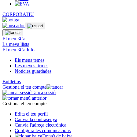
CORPORATIU
El meu 3Cat
La meva llista
El meu 3CatInfo
Els meus temes
Les meves firmes
Notícies guardades
Butlletins
Gestiona el teu compte
Tanca sessió
Gestiona el teu compte
Edita el teu perfil
Canvia la contrasenya
Canvia l'adreça electrònica
Configura les comunicacions
Dona't de baixa