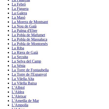
La Febró
La Figuera
La Galera
La Masó
La Morera de Montsant
La Nou de Gaià
La Palma d'Ebre
La Pobla de Mafumet
La Pobla de Massaluca
La Pobla de Montornès
La Riba
La Riera de Gaià
La Secuita
La Selva del Camp
La Sénia
La Torre de Fontaubella
La Torre de l'Espanyol
La Vilella Alta
La Vilella Baixa
L'Albiol
L'Aldea
L'Aleixar
L'Ametlla de Mar
L'Ampolla