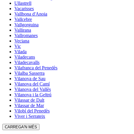
Ullastrell
Vacarisses
Vallbona d'Anoia
Vallcebre
Vallgorguina
Vallirana
Vallromanes
Veciana
Vic
Vilada
Viladecans
Viladecavalls
Vilafranca del Penedès
Vilalba Sasserra
Vilanova de Sau
Vilanova del Camí
Vilanova del Vallès
Vilanova i la Geltrú
Vilassar de Dalt
Vilassar de Mar
Vilobí del Penedès
Viver i Serrateix
CARREGA'N MÉS