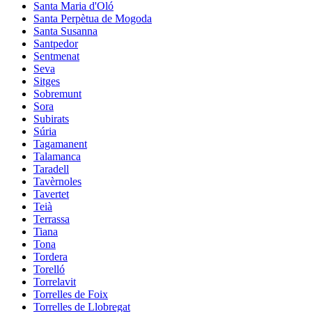
Santa Maria d'Oló
Santa Perpètua de Mogoda
Santa Susanna
Santpedor
Sentmenat
Seva
Sitges
Sobremunt
Sora
Subirats
Súria
Tagamanent
Talamanca
Taradell
Tavèrnoles
Tavertet
Teià
Terrassa
Tiana
Tona
Tordera
Torelló
Torrelavit
Torrelles de Foix
Torrelles de Llobregat