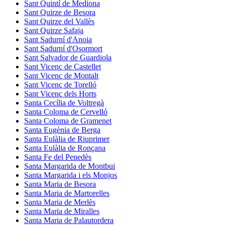
Sant Quintí de Mediona
Sant Quirze de Besora
Sant Quirze del Vallès
Sant Quirze Safaja
Sant Sadurní d'Anoia
Sant Sadurní d'Osormort
Sant Salvador de Guardiola
Sant Vicenç de Castellet
Sant Vicenç de Montalt
Sant Vicenç de Torelló
Sant Vicenç dels Horts
Santa Cecília de Voltregà
Santa Coloma de Cervelló
Santa Coloma de Gramenet
Santa Eugènia de Berga
Santa Eulàlia de Riuprimer
Santa Eulàlia de Ronçana
Santa Fe del Penedès
Santa Margarida de Montbui
Santa Margarida i els Monjos
Santa Maria de Besora
Santa Maria de Martorelles
Santa Maria de Merlès
Santa Maria de Miralles
Santa Maria de Palautordera