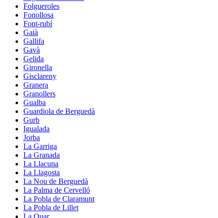
Folgueroles
Fonollosa
Font-rubí
Gaià
Gallifa
Gavà
Gelida
Gironella
Gisclareny
Granera
Granollers
Gualba
Guardiola de Berguedà
Gurb
Igualada
Jorba
La Garriga
La Granada
La Llacuna
La Llagosta
La Nou de Berguedà
La Palma de Cervelló
La Pobla de Claramunt
La Pobla de Lillet
La Quar