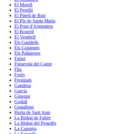
El Morell
El Perelló
El Pinell de Brai
El Pla de Santa Maria
El Pont d'Armentera
El Rourell
El Vendrell
Els Garidells
Els Guiamets
Els Pallaresos
Falset
Figuerola del Camp
Flix
Forès
Freginals
Gandesa
Garcia
Ginestar
Godall
Gratallops
Horta de Sant Joan
La Bisbal de Falset
La Bisbal del Penedès
La Canonja
La Fatarella