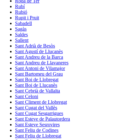
Roda de Ter
Rubí
Rubió
Rupit i Pruit
Sabadell
Sagàs
Saldes
Sallent
Sant Adrià de Besòs
Sant Agustí de Lluçanès
Sant Andreu de la Barca
Sant Andreu de Llavaneres
Sant Antoni de Vilamajor
Sant Bartomeu del Grau
Sant Boi de Llobregat
Sant Boi de Lluçanès
Sant Cebrià de Vallalta
Sant Celoni
Sant Climent de Llobregat
Sant Cugat del Vallès
Sant Cugat Sesgarrigues
Sant Esteve de Palautordera
Sant Esteve Sesrovires
Sant Feliu de Codines
Sant Feliu de Llobregat