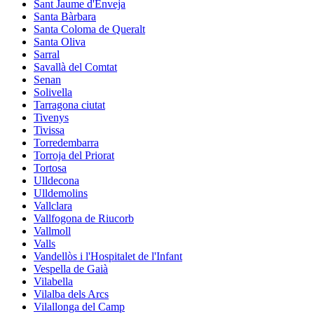
Sant Jaume d'Enveja
Santa Bàrbara
Santa Coloma de Queralt
Santa Oliva
Sarral
Savallà del Comtat
Senan
Solivella
Tarragona ciutat
Tivenys
Tivissa
Torredembarra
Torroja del Priorat
Tortosa
Ulldecona
Ulldemolins
Vallclara
Vallfogona de Riucorb
Vallmoll
Valls
Vandellòs i l'Hospitalet de l'Infant
Vespella de Gaià
Vilabella
Vilalba dels Arcs
Vilallonga del Camp