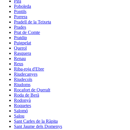
Pira
Poboleda
Pontils
Porrera
Pradell de la Teixeta
Prades
Prat de Comte
Pratdip
Puigpelat
Querol
Rasquera
Renau
Reus
Riba-roja d'Ebre
Riudecanyes
Riudecols
Riudoms
Rocafort de Queralt
Roda de Berà
Rodonyà
Roquetes
Salomó
Salou
Sant Carles de la Ràpita
Sant Jaume dels Domenys