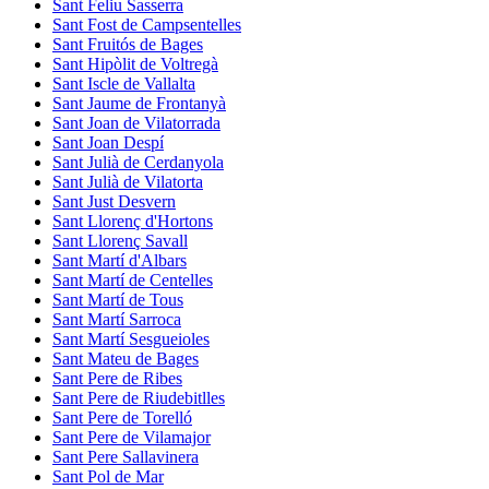
Sant Feliu Sasserra
Sant Fost de Campsentelles
Sant Fruitós de Bages
Sant Hipòlit de Voltregà
Sant Iscle de Vallalta
Sant Jaume de Frontanyà
Sant Joan de Vilatorrada
Sant Joan Despí
Sant Julià de Cerdanyola
Sant Julià de Vilatorta
Sant Just Desvern
Sant Llorenç d'Hortons
Sant Llorenç Savall
Sant Martí d'Albars
Sant Martí de Centelles
Sant Martí de Tous
Sant Martí Sarroca
Sant Martí Sesgueioles
Sant Mateu de Bages
Sant Pere de Ribes
Sant Pere de Riudebitlles
Sant Pere de Torelló
Sant Pere de Vilamajor
Sant Pere Sallavinera
Sant Pol de Mar