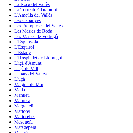
La Roca del Vallès
La Torre de Claramunt
L'Ametlla del Vallès
Les Cabanyes
Les Franqueses del Vallès
Les Masies de Roda
Les Masies de Voltregà
L'Espunyola
L'Esquirol
L'Estany
L'Hospitalet de Llobregat
Lliçà d'Amunt
Lliçà de Vall
Llinars del Vallès
Lluçà
Malgrat de Mar
Malla
Manlleu
Manresa
Marganell
Martorell
Martorelles
Masquefa
Matadepera
Mataró