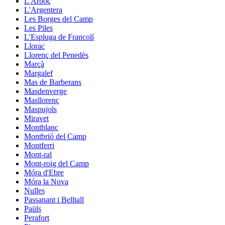
L'Arboç
L'Argentera
Les Borges del Camp
Les Piles
L'Espluga de Francolí
Llorac
Llorenç del Penedès
Marçà
Margalef
Mas de Barberans
Masdenverge
Masllorenç
Maspujols
Miravet
Montblanc
Montbrió del Camp
Montferri
Mont-ral
Mont-roig del Camp
Móra d'Ebre
Móra la Nova
Nulles
Passanant i Belltall
Paüls
Perafort