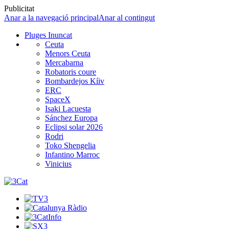
Publicitat
Anar a la navegació principal
Anar al contingut
Pluges Inuncat
Ceuta
Menors Ceuta
Mercabarna
Robatoris coure
Bombardejos Kíiv
ERC
SpaceX
Isaki Lacuesta
Sánchez Europa
Eclipsi solar 2026
Rodri
Toko Shengelia
Infantino Marroc
Vinicius