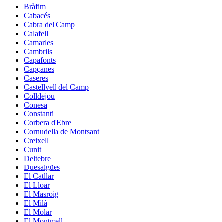
Bràfim
Cabacés
Cabra del Camp
Calafell
Camarles
Cambrils
Capafonts
Capçanes
Caseres
Castellvell del Camp
Colldejou
Conesa
Constantí
Corbera d'Ebre
Cornudella de Montsant
Creixell
Cunit
Deltebre
Duesaigües
El Catllar
El Lloar
El Masroig
El Milà
El Molar
El Montmell