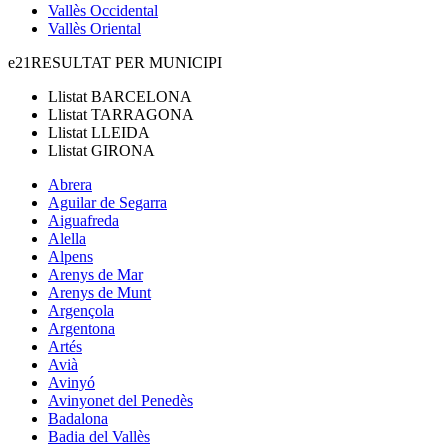
Vallès Occidental
Vallès Oriental
e21
RESULTAT PER MUNICIPI
Llistat
BARCELONA
Llistat
TARRAGONA
Llistat
LLEIDA
Llistat
GIRONA
Abrera
Aguilar de Segarra
Aiguafreda
Alella
Alpens
Arenys de Mar
Arenys de Munt
Argençola
Argentona
Artés
Avià
Avinyó
Avinyonet del Penedès
Badalona
Badia del Vallès