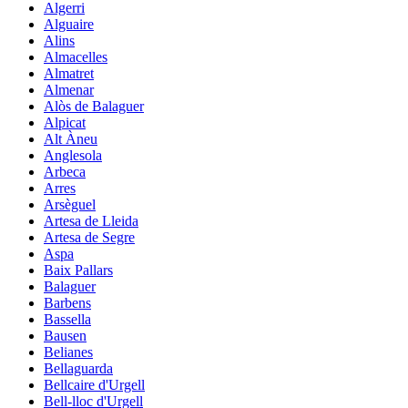
Algerri
Alguaire
Alins
Almacelles
Almatret
Almenar
Alòs de Balaguer
Alpicat
Alt Àneu
Anglesola
Arbeca
Arres
Arsèguel
Artesa de Lleida
Artesa de Segre
Aspa
Baix Pallars
Balaguer
Barbens
Bassella
Bausen
Belianes
Bellaguarda
Bellcaire d'Urgell
Bell-lloc d'Urgell