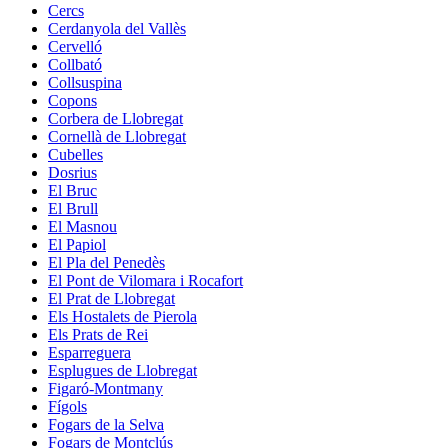
Cercs
Cerdanyola del Vallès
Cervelló
Collbató
Collsuspina
Copons
Corbera de Llobregat
Cornellà de Llobregat
Cubelles
Dosrius
El Bruc
El Brull
El Masnou
El Papiol
El Pla del Penedès
El Pont de Vilomara i Rocafort
El Prat de Llobregat
Els Hostalets de Pierola
Els Prats de Rei
Esparreguera
Esplugues de Llobregat
Figaró-Montmany
Fígols
Fogars de la Selva
Fogars de Montclús