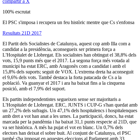
compartir a X
100% escrutat
El PSC s'imposa i recupera un feu històric mentre que Cs s'enfonsa
Resultats 21D 2017
El Partit dels Socialistes de Catalunya, aquest cop amb Illa com a
candidat a la presidència, aconsegueix ser primera força a
L'Hospitalet de Llobregat. Els socialistes han obtingut el 38,8% dels
vots, 15,9 punts més que el 2017. La segona força més votada al
municipi ha estat ERC, amb Aragonès com a candidat i amb el
15,8% dels suports; seguit de VOX. L'extrema dreta ha aconseguit
el 9,6% dels vots. També destaca la forta patacada de Cs a la
població. Va guanyar el 2017 i ara ha baixat fins a la cinquena
posició, amb el 7,9% del suport.
Els partits independentistes segueixen sense ser majoritaris a
L'Hospitalet de Llobregat. ERC, JUNTS i CUP-G s'han quedat amb
un 27,2% dels sufragis. Un 47,1% dels hospitalencs i hospitalenques
amb dret a vot han anat a les urnes. La participació, doncs, ha estat
marcada per la pandèmia i ha baixat 31,1 punts respecte al 21D, que
va ser històrica. A més ha pujat el vot en blanc. Un 0,7% dels
electors han deixat el sobre buit. Al conjunt de Catalunya, el PSC
també s'ha imposat en aquestes eleccions al Parlament amb 33