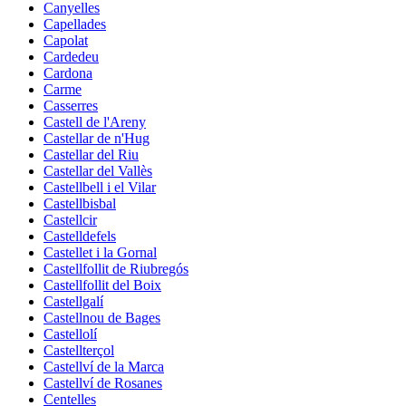
Canyelles
Capellades
Capolat
Cardedeu
Cardona
Carme
Casserres
Castell de l'Areny
Castellar de n'Hug
Castellar del Riu
Castellar del Vallès
Castellbell i el Vilar
Castellbisbal
Castellcir
Castelldefels
Castellet i la Gornal
Castellfollit de Riubregós
Castellfollit del Boix
Castellgalí
Castellnou de Bages
Castellolí
Castellterçol
Castellví de la Marca
Castellví de Rosanes
Centelles