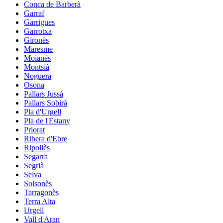
Conca de Barberà
Garraf
Garrigues
Garrotxa
Gironès
Maresme
Moianès
Montsià
Noguera
Osona
Pallars Jussà
Pallars Sobirà
Pla d'Urgell
Pla de l'Estany
Priorat
Ribera d'Ebre
Ripollès
Segarra
Segrià
Selva
Solsonès
Tarragonès
Terra Alta
Urgell
Vall d'Aran