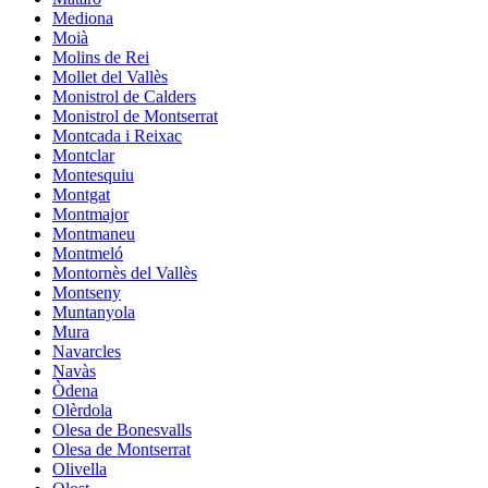
Mediona
Moià
Molins de Rei
Mollet del Vallès
Monistrol de Calders
Monistrol de Montserrat
Montcada i Reixac
Montclar
Montesquiu
Montgat
Montmajor
Montmaneu
Montmeló
Montornès del Vallès
Montseny
Muntanyola
Mura
Navarcles
Navàs
Òdena
Olèrdola
Olesa de Bonesvalls
Olesa de Montserrat
Olivella