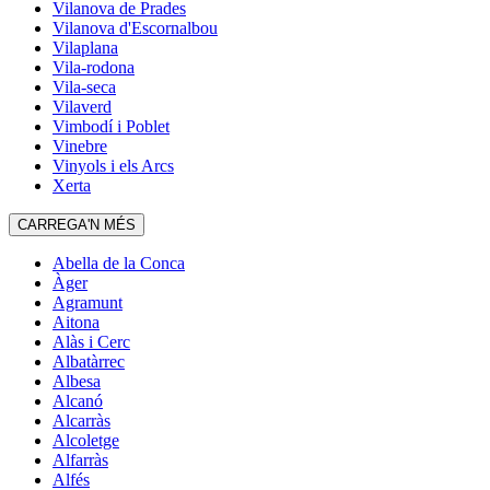
Vilanova de Prades
Vilanova d'Escornalbou
Vilaplana
Vila-rodona
Vila-seca
Vilaverd
Vimbodí i Poblet
Vinebre
Vinyols i els Arcs
Xerta
CARREGA'N MÉS
Abella de la Conca
Àger
Agramunt
Aitona
Alàs i Cerc
Albatàrrec
Albesa
Alcanó
Alcarràs
Alcoletge
Alfarràs
Alfés