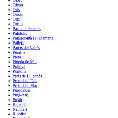
Olost
Olvan
Orís
Oristà
Orpí
Òrrius
Pacs del Penedès
Palafolls
Palau-solità i Plegamans
Pallejà
Parets del Vallès
Perafita
Piera
Pineda de Mar
Polinyà
Pontons
Prats de Lluçanès
Premià de Dalt
Premià de Mar
Puigdàlber
Puig-reig
Pujalt
Rajadell
Rellinars
Ripollet