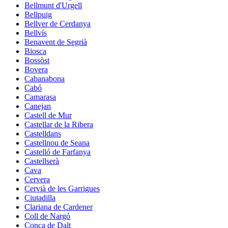
Bellmunt d'Urgell
Bellpuig
Bellver de Cerdanya
Bellvís
Benavent de Segrià
Biosca
Bossòst
Bovera
Cabanabona
Cabó
Camarasa
Canejan
Castell de Mur
Castellar de la Ribera
Castelldans
Castellnou de Seana
Castelló de Farfanya
Castellserà
Cava
Cervera
Cervià de les Garrigues
Ciutadilla
Clariana de Cardener
Coll de Nargó
Conca de Dalt