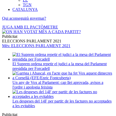
LL
TGN
CATALUNYA
Qui aconseguirà governar?
JUGA AMB EL PACTÒMETRE
Publicitat
ELECCIONS PARLAMENT 2021
Més
: ELECCIONS PARLAMENT 2021
El Suprem ordena repetir el judici a la mesa del Parlament
presidida per Forcadell
Un any de Vox al Parlament: cap llei aprovada, avisos a
l'ordre i apologia feixista
Les despeses del 14F per partit: de les factures no acceptades
a les evitables
Publicitat