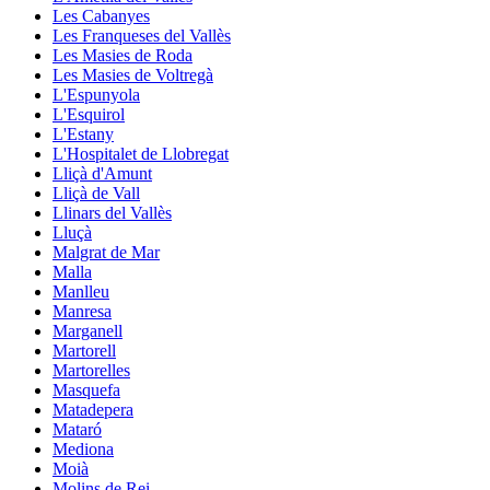
Les Cabanyes
Les Franqueses del Vallès
Les Masies de Roda
Les Masies de Voltregà
L'Espunyola
L'Esquirol
L'Estany
L'Hospitalet de Llobregat
Lliçà d'Amunt
Lliçà de Vall
Llinars del Vallès
Lluçà
Malgrat de Mar
Malla
Manlleu
Manresa
Marganell
Martorell
Martorelles
Masquefa
Matadepera
Mataró
Mediona
Moià
Molins de Rei