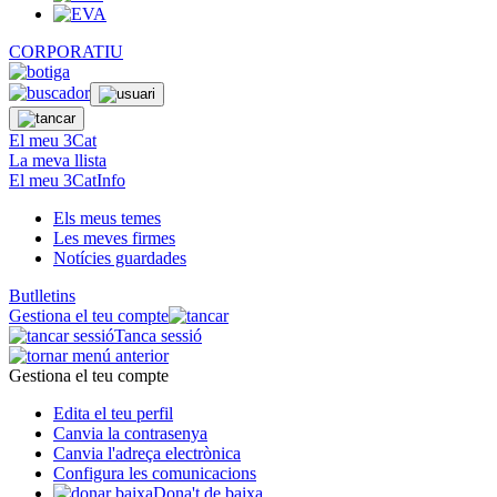
CORPORATIU
El meu 3Cat
La meva llista
El meu 3CatInfo
Els meus temes
Les meves firmes
Notícies guardades
Butlletins
Gestiona el teu compte
Tanca sessió
Gestiona el teu compte
Edita el teu perfil
Canvia la contrasenya
Canvia l'adreça electrònica
Configura les comunicacions
Dona't de baixa