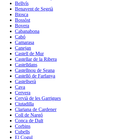
Bellvís
Benavent de Segrià
Biosca
Bossòst
Bovera
Cabanabona
Cabó
Camarasa
Canejan
Castell de Mur
Castellar de la Ribera
Castelldans
Castellnou de Seana
Castelló de Farfanya
Castellserà
Cava
Cervera
Cervià de les Garrigues
Ciutadilla
Clariana de Cardener
Coll de Nargó
Conca de Dalt
Corbins
Cubells
El Cogul