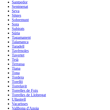
Santpedor
Sentmenat
Seva
Sitges
Sobremunt
Sora
Subirats
Súria
Tagamanent
Talamanca
Taradell
Tavèrnoles
Tavertet
Teià
Terrassa
Tiana
Tona
Tordera
Torelló
Torrelavit
Torrelles de Foix
Torrelles de Llobregat
Ullastrell
Vacarisses
Vallbona d'Anoia