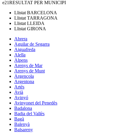
e21
RESULTAT PER MUNICIPI
Llistat
BARCELONA
Llistat
TARRAGONA
Llistat
LLEIDA
Llistat
GIRONA
Abrera
Aguilar de Segarra
Aiguafreda
Alella
Alpens
Arenys de Mar
Arenys de Munt
Argençola
Argentona
Artés
Avià
Avinyó
Avinyonet del Penedès
Badalona
Badia del Vallès
Bagà
Balenyà
Balsareny