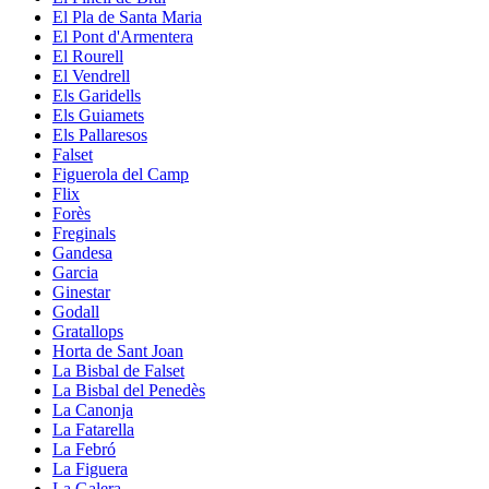
El Pla de Santa Maria
El Pont d'Armentera
El Rourell
El Vendrell
Els Garidells
Els Guiamets
Els Pallaresos
Falset
Figuerola del Camp
Flix
Forès
Freginals
Gandesa
Garcia
Ginestar
Godall
Gratallops
Horta de Sant Joan
La Bisbal de Falset
La Bisbal del Penedès
La Canonja
La Fatarella
La Febró
La Figuera
La Galera