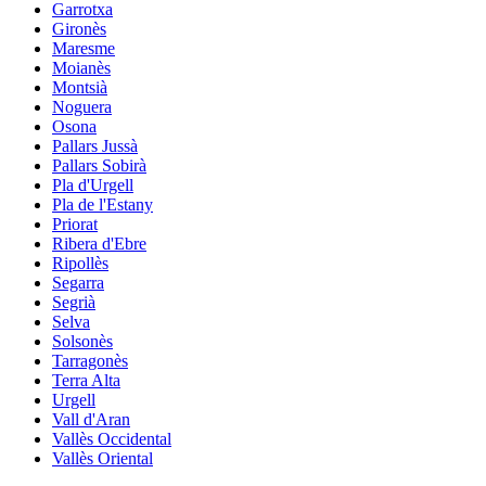
Garrotxa
Gironès
Maresme
Moianès
Montsià
Noguera
Osona
Pallars Jussà
Pallars Sobirà
Pla d'Urgell
Pla de l'Estany
Priorat
Ribera d'Ebre
Ripollès
Segarra
Segrià
Selva
Solsonès
Tarragonès
Terra Alta
Urgell
Vall d'Aran
Vallès Occidental
Vallès Oriental