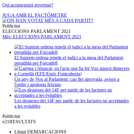
Qui aconseguirà governar?
JUGA AMB EL PACTÒMETRE
Publicitat
ELECCIONS PARLAMENT 2021
Més
: ELECCIONS PARLAMENT 2021
El Suprem ordena repetir el judici a la mesa del Parlament
presidida per Forcadell
Un any de Vox al Parlament: cap llei aprovada, avisos a
l'ordre i apologia feixista
Les despeses del 14F per partit: de les factures no acceptades
a les evitables
Publicitat
e21
RESULTATS
Llistat
DEMARCACIONS