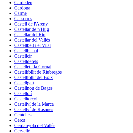
Cardedeu
Cardona
Carme
Casserres
Castell de l'Areny
Castellar de n'Hug
Castellar del Riu
Castellar del Vallès
Castellbell i el Vilar
Castellbisbal
Castellcir
Castelldefels
Castellet i la Gornal
Castellfollit de Riubregós
Castellfollit del Boix
Castellgalí
Castellnou de Bages
Castellolí
Castellterçol
Castellví de la Marca
Castellví de Rosanes
Centelles
Cercs
Cerdanyola del Vallès
Cervelló