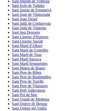
Sant Hipòlit de Voltregà
Sant Iscle de Vallalta
Sant Jaume de Frontanyà
Sant Joan de Vilatorrada
Sant Joan Despí
Sant Julià de Cerdanyola
Sant Julià de Vilatorta
Sant Just Desvern
Sant Llorenç d'Hortons
Sant Llorenç Savall
Sant Martí d'Albars
Sant Martí de Centelles
Sant Martí de Tous
Sant Martí Sarroca
Sant Martí Sesgueioles
Sant Mateu de Bages
Sant Pere de Ribes
Sant Pere de Riudebitlles
Sant Pere de Torelló
Sant Pere de Vilamajor
Sant Pere Sallavinera
Sant Pol de Mar
Sant Quintí de Mediona
Sant Quirze de Besora
Sant Quirze del Vallès