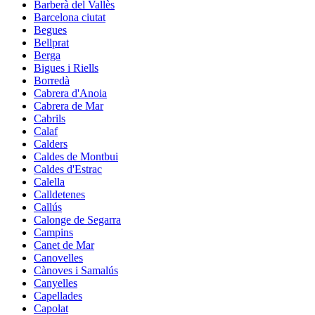
Barberà del Vallès
Barcelona ciutat
Begues
Bellprat
Berga
Bigues i Riells
Borredà
Cabrera d'Anoia
Cabrera de Mar
Cabrils
Calaf
Calders
Caldes de Montbui
Caldes d'Estrac
Calella
Calldetenes
Callús
Calonge de Segarra
Campins
Canet de Mar
Canovelles
Cànoves i Samalús
Canyelles
Capellades
Capolat