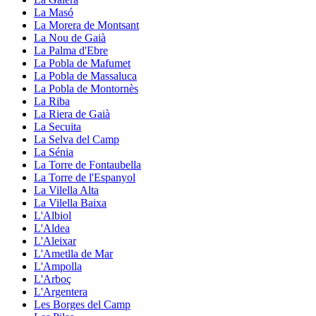
La Masó
La Morera de Montsant
La Nou de Gaià
La Palma d'Ebre
La Pobla de Mafumet
La Pobla de Massaluca
La Pobla de Montornès
La Riba
La Riera de Gaià
La Secuita
La Selva del Camp
La Sénia
La Torre de Fontaubella
La Torre de l'Espanyol
La Vilella Alta
La Vilella Baixa
L'Albiol
L'Aldea
L'Aleixar
L'Ametlla de Mar
L'Ampolla
L'Arboç
L'Argentera
Les Borges del Camp