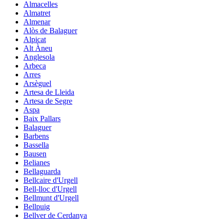
Almacelles
Almatret
Almenar
Alòs de Balaguer
Alpicat
Alt Àneu
Anglesola
Arbeca
Arres
Arsèguel
Artesa de Lleida
Artesa de Segre
Aspa
Baix Pallars
Balaguer
Barbens
Bassella
Bausen
Belianes
Bellaguarda
Bellcaire d'Urgell
Bell-lloc d'Urgell
Bellmunt d'Urgell
Bellpuig
Bellver de Cerdanya