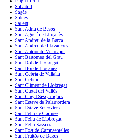
Rupit i Pruit
Sabadell
Sagàs
Saldes
Sallent
Sant Adrià de Besòs
Sant Agustí de Lluçanès
Sant Andreu de la Barca
Sant Andreu de Llavaneres
Sant Antoni de Vilamajor
Sant Bartomeu del Grau
Sant Boi de Llobregat
Sant Boi de Lluçanès
Sant Cebrià de Vallalta
Sant Celoni
Sant Climent de Llobregat
Sant Cugat del Vallès
Sant Cugat Sesgarrigues
Sant Esteve de Palautordera
Sant Esteve Sesrovires
Sant Feliu de Codines
Sant Feliu de Llobregat
Sant Feliu Sasserra
Sant Fost de Campsentelles
Sant Fruitós de Bages