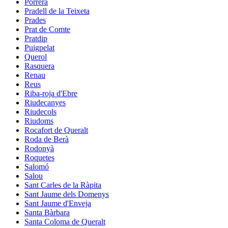
Porrera
Pradell de la Teixeta
Prades
Prat de Comte
Pratdip
Puigpelat
Querol
Rasquera
Renau
Reus
Riba-roja d'Ebre
Riudecanyes
Riudecols
Riudoms
Rocafort de Queralt
Roda de Berà
Rodonyà
Roquetes
Salomó
Salou
Sant Carles de la Ràpita
Sant Jaume dels Domenys
Sant Jaume d'Enveja
Santa Bàrbara
Santa Coloma de Queralt