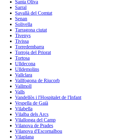
Santa Oliva
Sarral
Savallà del Comtat
Senan
Solivella
Tarragona ciutat
Tivenys
Tivissa
Torredembarra
Torroja del Priorat
Tortosa
Ulldecona
Ulldemolins
Vallclara
Vallfogona de Riucorb
Vallmoll
Valls
Vandellòs i l'Hospitalet de l'Infant
Vespella de Gaià
Vilabella
Vilalba dels Arcs
Vilallonga del Camp
Vilanova de Prades
Vilanova d'Escornalbou
Vilaplana