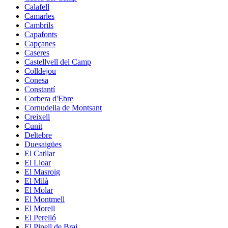
Calafell
Camarles
Cambrils
Capafonts
Capçanes
Caseres
Castellvell del Camp
Colldejou
Conesa
Constantí
Corbera d'Ebre
Cornudella de Montsant
Creixell
Cunit
Deltebre
Duesaigües
El Catllar
El Lloar
El Masroig
El Milà
El Molar
El Montmell
El Morell
El Perelló
El Pinell de Brai