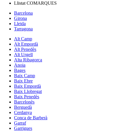
Llistat
COMARQUES
Barcelona
Girona
Lleida
Tarragona
Alt Camp
Alt Empordà
Alt Penedès
Alt Urgell
Alta Ribagorça
Anoia
Bages
Baix Camp
Baix Ebre
Baix Empordà
Baix Llobregat
Baix Penedès
Barcelonès
Berguedà
Cerdanya
Conca de Barberà
Garraf
Garrigues