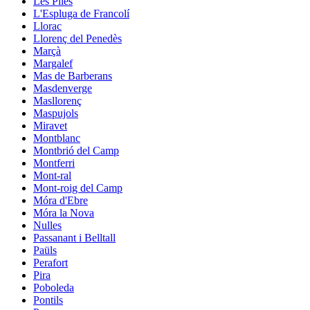
Les Piles
L'Espluga de Francolí
Llorac
Llorenç del Penedès
Marçà
Margalef
Mas de Barberans
Masdenverge
Masllorenç
Maspujols
Miravet
Montblanc
Montbrió del Camp
Montferri
Mont-ral
Mont-roig del Camp
Móra d'Ebre
Móra la Nova
Nulles
Passanant i Belltall
Paüls
Perafort
Pira
Poboleda
Pontils