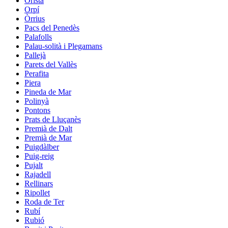
Oristà
Orpí
Òrrius
Pacs del Penedès
Palafolls
Palau-solità i Plegamans
Pallejà
Parets del Vallès
Perafita
Piera
Pineda de Mar
Polinyà
Pontons
Prats de Lluçanès
Premià de Dalt
Premià de Mar
Puigdàlber
Puig-reig
Pujalt
Rajadell
Rellinars
Ripollet
Roda de Ter
Rubí
Rubió