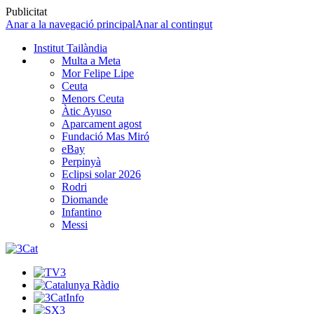
Publicitat
Anar a la navegació principal
Anar al contingut
Institut Tailàndia
Multa a Meta
Mor Felipe Lipe
Ceuta
Menors Ceuta
Àtic Ayuso
Aparcament agost
Fundació Mas Miró
eBay
Perpinyà
Eclipsi solar 2026
Rodri
Diomande
Infantino
Messi