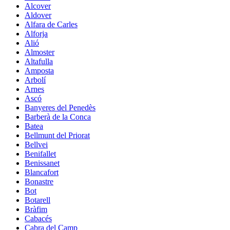
Alcover
Aldover
Alfara de Carles
Alforja
Alió
Almoster
Altafulla
Amposta
Arbolí
Arnes
Ascó
Banyeres del Penedès
Barberà de la Conca
Batea
Bellmunt del Priorat
Bellvei
Benifallet
Benissanet
Blancafort
Bonastre
Bot
Botarell
Bràfim
Cabacés
Cabra del Camp