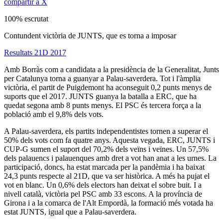
compartir a X
100% escrutat
Contundent victòria de JUNTS, que es torna a imposar
Resultats 21D 2017
Amb Borràs com a candidata a la presidència de la Generalitat, Junts
per Catalunya torna a guanyar a Palau-saverdera. Tot i l'àmplia
victòria, el partit de Puigdemont ha aconseguit 0,2 punts menys de
suports que el 2017. JUNTS guanya la batalla a ERC, que ha
quedat segona amb 8 punts menys. El PSC és tercera força a la
població amb el 9,8% dels vots.
A Palau-saverdera, els partits independentistes tornen a superar el
50% dels vots com fa quatre anys. Aquesta vegada, ERC, JUNTS i
CUP-G sumen el suport del 70,2% dels veïns i veïnes. Un 57,5%
dels palauencs i palauenques amb dret a vot han anat a les urnes. La
participació, doncs, ha estat marcada per la pandèmia i ha baixat
24,3 punts respecte al 21D, que va ser històrica. A més ha pujat el
vot en blanc. Un 0,6% dels electors han deixat el sobre buit. I a
nivell català, victòria pel PSC amb 33 escons. A la província de
Girona i a la comarca de l'Alt Empordà, la formació més votada ha
estat JUNTS, igual que a Palau-saverdera.