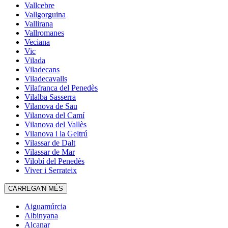
Vallcebre
Vallgorguina
Vallirana
Vallromanes
Veciana
Vic
Vilada
Viladecans
Viladecavalls
Vilafranca del Penedès
Vilalba Sasserra
Vilanova de Sau
Vilanova del Camí
Vilanova del Vallès
Vilanova i la Geltrú
Vilassar de Dalt
Vilassar de Mar
Vilobí del Penedès
Viver i Serrateix
CARREGA'N MÉS
Aiguamúrcia
Albinyana
Alcanar