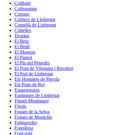
Collbató
Collsuspina
Copons
Corbera de Llobregat
Cornellà de Llobregat
Cubelles
Dosrius
El Bruc
El Brull
El Masnou
El Papiol
El Pla del Penedès
El Pont de Vilomara i Rocafort
El Prat de Llobregat
Els Hostalets de Pierola
Els Prats de Rei
Esparreguera
Esplugues de Llobregat
Figaró-Montmany
Fígols
Fogars de la Selva
Fogars de Montclús
Folgueroles
Fonollosa
Font-rubí