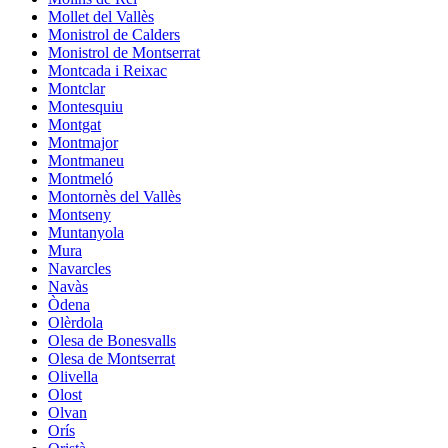
Mollet del Vallès
Monistrol de Calders
Monistrol de Montserrat
Montcada i Reixac
Montclar
Montesquiu
Montgat
Montmajor
Montmaneu
Montmeló
Montornès del Vallès
Montseny
Muntanyola
Mura
Navarcles
Navàs
Òdena
Olèrdola
Olesa de Bonesvalls
Olesa de Montserrat
Olivella
Olost
Olvan
Orís