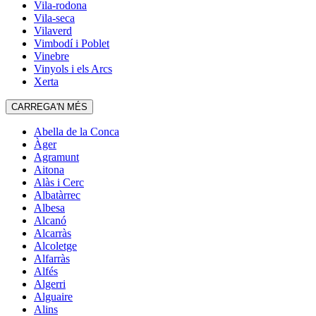
Vila-rodona
Vila-seca
Vilaverd
Vimbodí i Poblet
Vinebre
Vinyols i els Arcs
Xerta
CARREGA'N MÉS
Abella de la Conca
Àger
Agramunt
Aitona
Alàs i Cerc
Albatàrrec
Albesa
Alcanó
Alcarràs
Alcoletge
Alfarràs
Alfés
Algerri
Alguaire
Alins