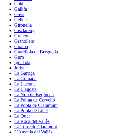
Gaià
Gallifa
Gavà
Gelida
Gironella
Gisclareny
Granera
Granollers
Gualba
Guardiola de Berguedà
Gurb
Igualada
Jorba
La Garriga
La Granada
La Llacuna
La Llagosta
La Nou de Berguedà
La Palma de Cervelló
La Pobla de Claramunt
La Pobla de Lillet
La Quar
La Roca del Vallès
La Torre de Claramunt
L'Ametlla del Vallès