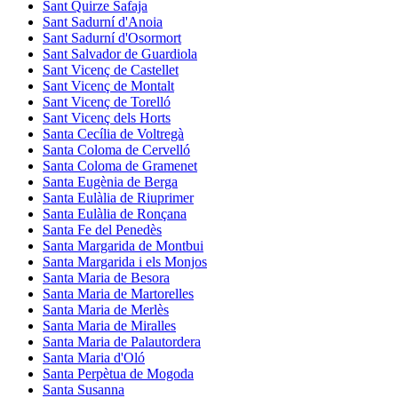
Sant Quirze Safaja
Sant Sadurní d'Anoia
Sant Sadurní d'Osormort
Sant Salvador de Guardiola
Sant Vicenç de Castellet
Sant Vicenç de Montalt
Sant Vicenç de Torelló
Sant Vicenç dels Horts
Santa Cecília de Voltregà
Santa Coloma de Cervelló
Santa Coloma de Gramenet
Santa Eugènia de Berga
Santa Eulàlia de Riuprimer
Santa Eulàlia de Ronçana
Santa Fe del Penedès
Santa Margarida de Montbui
Santa Margarida i els Monjos
Santa Maria de Besora
Santa Maria de Martorelles
Santa Maria de Merlès
Santa Maria de Miralles
Santa Maria de Palautordera
Santa Maria d'Oló
Santa Perpètua de Mogoda
Santa Susanna