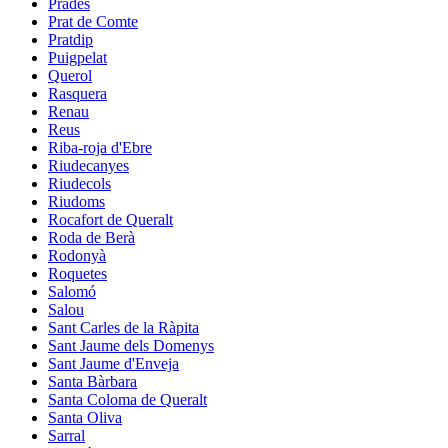
Prades
Prat de Comte
Pratdip
Puigpelat
Querol
Rasquera
Renau
Reus
Riba-roja d'Ebre
Riudecanyes
Riudecols
Riudoms
Rocafort de Queralt
Roda de Berà
Rodonyà
Roquetes
Salomó
Salou
Sant Carles de la Ràpita
Sant Jaume dels Domenys
Sant Jaume d'Enveja
Santa Bàrbara
Santa Coloma de Queralt
Santa Oliva
Sarral