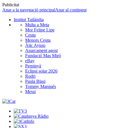
Publicitat
Anar a la navegació principal
Anar al contingut
Institut Tailàndia
Multa a Meta
Mor Felipe Lipe
Ceuta
Menors Ceuta
Àtic Ayuso
Aparcament agost
Fundació Mas Miró
eBay
Perpinyà
Eclipsi solar 2026
Rodri
Paula Blasi
Tommy Marqués
Messi