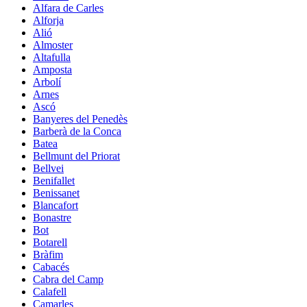
Alfara de Carles
Alforja
Alió
Almoster
Altafulla
Amposta
Arbolí
Arnes
Ascó
Banyeres del Penedès
Barberà de la Conca
Batea
Bellmunt del Priorat
Bellvei
Benifallet
Benissanet
Blancafort
Bonastre
Bot
Botarell
Bràfim
Cabacés
Cabra del Camp
Calafell
Camarles