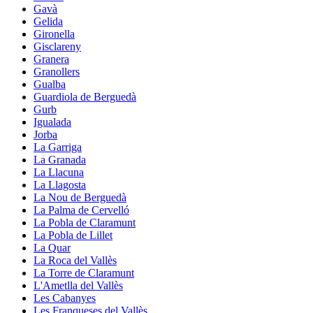
Gavà
Gelida
Gironella
Gisclareny
Granera
Granollers
Gualba
Guardiola de Berguedà
Gurb
Igualada
Jorba
La Garriga
La Granada
La Llacuna
La Llagosta
La Nou de Berguedà
La Palma de Cervelló
La Pobla de Claramunt
La Pobla de Lillet
La Quar
La Roca del Vallès
La Torre de Claramunt
L'Ametlla del Vallès
Les Cabanyes
Les Franqueses del Vallès