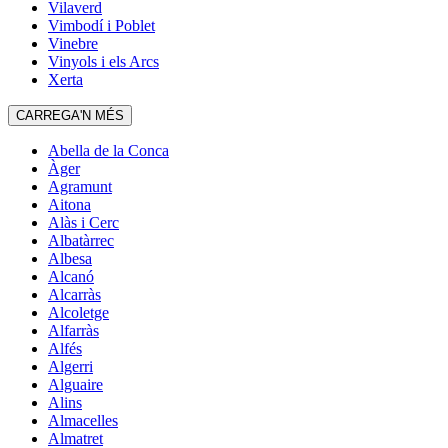
Vilaverd
Vimbodí i Poblet
Vinebre
Vinyols i els Arcs
Xerta
CARREGA'N MÉS
Abella de la Conca
Àger
Agramunt
Aitona
Alàs i Cerc
Albatàrrec
Albesa
Alcanó
Alcarràs
Alcoletge
Alfarràs
Alfés
Algerri
Alguaire
Alins
Almacelles
Almatret