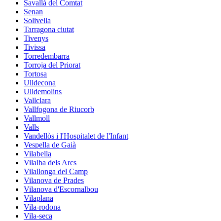
Savallà del Comtat
Senan
Solivella
Tarragona ciutat
Tivenys
Tivissa
Torredembarra
Torroja del Priorat
Tortosa
Ulldecona
Ulldemolins
Vallclara
Vallfogona de Riucorb
Vallmoll
Valls
Vandellòs i l'Hospitalet de l'Infant
Vespella de Gaià
Vilabella
Vilalba dels Arcs
Vilallonga del Camp
Vilanova de Prades
Vilanova d'Escornalbou
Vilaplana
Vila-rodona
Vila-seca