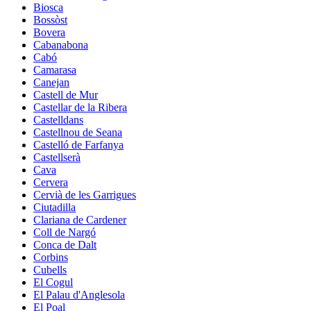
Biosca
Bossòst
Bovera
Cabanabona
Cabó
Camarasa
Canejan
Castell de Mur
Castellar de la Ribera
Castelldans
Castellnou de Seana
Castelló de Farfanya
Castellserà
Cava
Cervera
Cervià de les Garrigues
Ciutadilla
Clariana de Cardener
Coll de Nargó
Conca de Dalt
Corbins
Cubells
El Cogul
El Palau d'Anglesola
El Poal