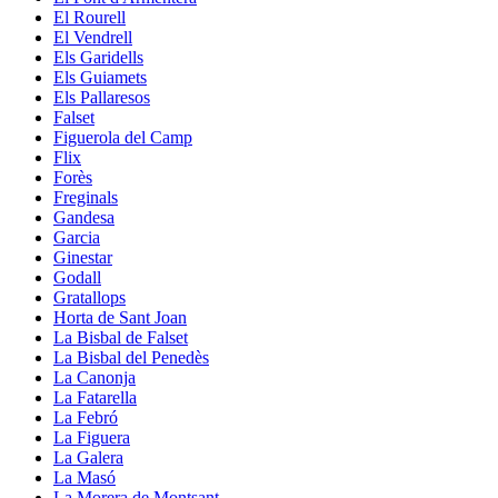
El Rourell
El Vendrell
Els Garidells
Els Guiamets
Els Pallaresos
Falset
Figuerola del Camp
Flix
Forès
Freginals
Gandesa
Garcia
Ginestar
Godall
Gratallops
Horta de Sant Joan
La Bisbal de Falset
La Bisbal del Penedès
La Canonja
La Fatarella
La Febró
La Figuera
La Galera
La Masó
La Morera de Montsant