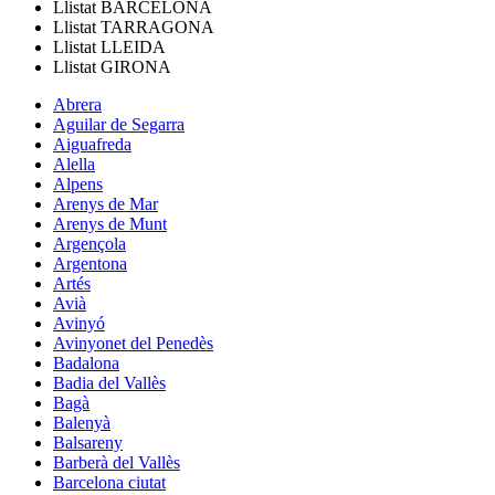
Llistat
BARCELONA
Llistat
TARRAGONA
Llistat
LLEIDA
Llistat
GIRONA
Abrera
Aguilar de Segarra
Aiguafreda
Alella
Alpens
Arenys de Mar
Arenys de Munt
Argençola
Argentona
Artés
Avià
Avinyó
Avinyonet del Penedès
Badalona
Badia del Vallès
Bagà
Balenyà
Balsareny
Barberà del Vallès
Barcelona ciutat