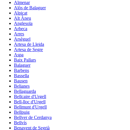
Almenar
Alòs de Balaguer
Alpicat
Alt Àneu
Anglesola
Arbeca
Arres
Arsèguel
Artesa de Lleida
Artesa de Segre
Aspa
Baix Pallars
Balaguer
Barbens
Bassella
Bausen
Belianes
Bellaguarda
Bellcaire d'Urgell
Bell-lloc d'Urgell
Bellmunt d'Urgell
Bellpuig
Bellver de Cerdanya
Bellvís
Benavent de Segrià