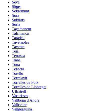
Seva
Sitges
Sobremunt
Sora
Subirats
Súria
Tagamanent
Talamanca
Taradell
Tavèrnoles
Tavertet
Teià
Terrassa
Tiana
Tona
Tordera
Torelló
Torrelavit
Torrelles de Foix
Torrelles de Llobregat
Ullastrell
Vacarisses
Vallbona d'Anoia
Vallcebre
Vallgorguina