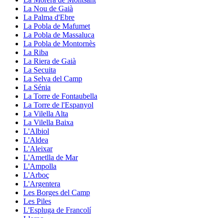
La Nou de Gaià
La Palma d'Ebre
La Pobla de Mafumet
La Pobla de Massaluca
La Pobla de Montornès
La Riba
La Riera de Gaià
La Secuita
La Selva del Camp
La Sénia
La Torre de Fontaubella
La Torre de l'Espanyol
La Vilella Alta
La Vilella Baixa
L'Albiol
L'Aldea
L'Aleixar
L'Ametlla de Mar
L'Ampolla
L'Arboç
L'Argentera
Les Borges del Camp
Les Piles
L'Espluga de Francolí