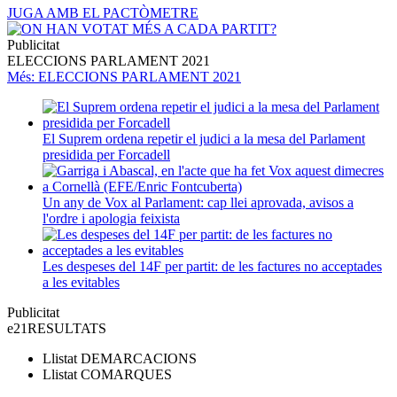
JUGA AMB EL PACTÒMETRE
Publicitat
ELECCIONS PARLAMENT 2021
Més
: ELECCIONS PARLAMENT 2021
El Suprem ordena repetir el judici a la mesa del Parlament
presidida per Forcadell
Un any de Vox al Parlament: cap llei aprovada, avisos a
l'ordre i apologia feixista
Les despeses del 14F per partit: de les factures no acceptades
a les evitables
Publicitat
e21
RESULTATS
Llistat
DEMARCACIONS
Llistat
COMARQUES