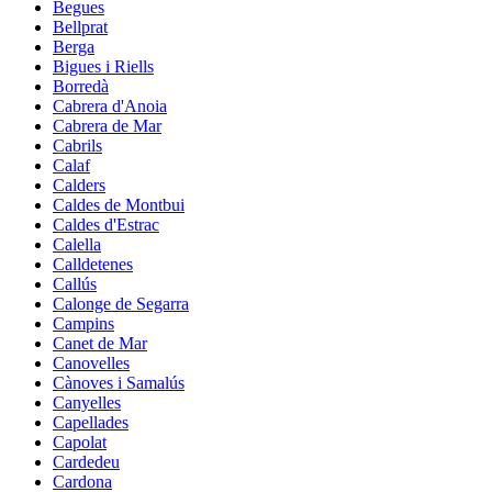
Begues
Bellprat
Berga
Bigues i Riells
Borredà
Cabrera d'Anoia
Cabrera de Mar
Cabrils
Calaf
Calders
Caldes de Montbui
Caldes d'Estrac
Calella
Calldetenes
Callús
Calonge de Segarra
Campins
Canet de Mar
Canovelles
Cànoves i Samalús
Canyelles
Capellades
Capolat
Cardedeu
Cardona