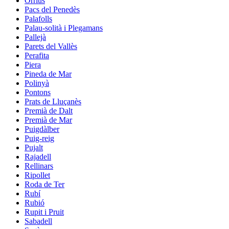
Òrrius
Pacs del Penedès
Palafolls
Palau-solità i Plegamans
Pallejà
Parets del Vallès
Perafita
Piera
Pineda de Mar
Polinyà
Pontons
Prats de Lluçanès
Premià de Dalt
Premià de Mar
Puigdàlber
Puig-reig
Pujalt
Rajadell
Rellinars
Ripollet
Roda de Ter
Rubí
Rubió
Rupit i Pruit
Sabadell