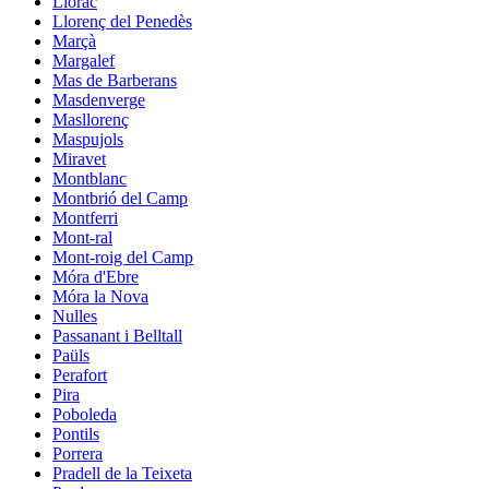
Llorac
Llorenç del Penedès
Marçà
Margalef
Mas de Barberans
Masdenverge
Masllorenç
Maspujols
Miravet
Montblanc
Montbrió del Camp
Montferri
Mont-ral
Mont-roig del Camp
Móra d'Ebre
Móra la Nova
Nulles
Passanant i Belltall
Paüls
Perafort
Pira
Poboleda
Pontils
Porrera
Pradell de la Teixeta