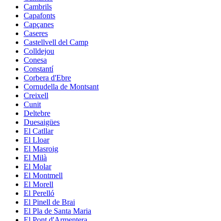
Cambrils
Capafonts
Capçanes
Caseres
Castellvell del Camp
Colldejou
Conesa
Constantí
Corbera d'Ebre
Cornudella de Montsant
Creixell
Cunit
Deltebre
Duesaigües
El Catllar
El Lloar
El Masroig
El Milà
El Molar
El Montmell
El Morell
El Perelló
El Pinell de Brai
El Pla de Santa Maria
El Pont d'Armentera