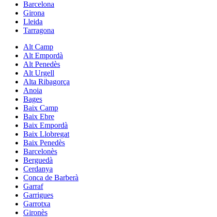
Barcelona
Girona
Lleida
Tarragona
Alt Camp
Alt Empordà
Alt Penedès
Alt Urgell
Alta Ribagorça
Anoia
Bages
Baix Camp
Baix Ebre
Baix Empordà
Baix Llobregat
Baix Penedès
Barcelonès
Berguedà
Cerdanya
Conca de Barberà
Garraf
Garrigues
Garrotxa
Gironès