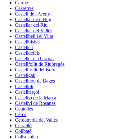
Carme
Casserres
Castell de l'Areny
Castellar de n'Hug
Castellar del Riu
Castellar del Vallès
Castellbell i el Vilar
Castellbisbal
Castellcir
Castelldefels
Castellet i la Gornal
Castellfollit de Riubregós
Castellfollit del Boix
Castellgalí
Castellnou de Bages
Castellolí
Castellterçol
Castellví de la Marca
Castellví de Rosanes
Centelles
Cercs
Cerdanyola del Vallès
Cervelló
Collbató
Collsuspina