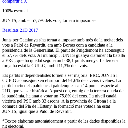
compartir a X
100% escrutat
JUNTS, amb el 57,7% dels vots, torna a imposar-se
Resultats 21D 2017
Junts per Catalunya s'ha tornat a imposar amb més de la meitat dels
vots a Palol de Revardit, ara amb Borràs com a candidata a la
presidència de la Generalitat. El partit de Puigdemont ha aconseguit
el 57,7% dels vots. Al municipi, JUNTS guanya clarament la batalla
a ERC, que ha quedat segona amb 38,1 punts menys. La tercera
força ha estat la CUP-G, amb l'11,3% dels vots.
Els partits independentistes tornen a ser majoria. ERC, JUNTS i
CUP-G aconsegueixen el suport del 91,6% dels veïns i veïnes. La
participació dels palolencs i palolenques cau 14 punts respecte al
21D, que va ser històrica. Aquest cop, enmig de la tercera onada de
la pandèmia, ha anat a votar un 75,8% del cens. I a nivell català,
victòria pel PSC amb 33 escons. A la província de Girona i a la
comarca del Pla de l'Estany, la formació més votada ha estat
JUNTS, igual que a Palol de Revardit.
*Textos elaborats automàticament a partir de les dades disponibles la
nit electoral.