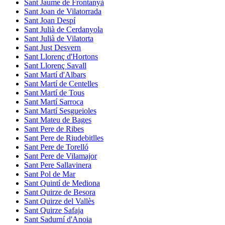
Sant Jaume de Frontanyà
Sant Joan de Vilatorrada
Sant Joan Despí
Sant Julià de Cerdanyola
Sant Julià de Vilatorta
Sant Just Desvern
Sant Llorenç d'Hortons
Sant Llorenç Savall
Sant Martí d'Albars
Sant Martí de Centelles
Sant Martí de Tous
Sant Martí Sarroca
Sant Martí Sesgueioles
Sant Mateu de Bages
Sant Pere de Ribes
Sant Pere de Riudebitlles
Sant Pere de Torelló
Sant Pere de Vilamajor
Sant Pere Sallavinera
Sant Pol de Mar
Sant Quintí de Mediona
Sant Quirze de Besora
Sant Quirze del Vallès
Sant Quirze Safaja
Sant Sadurní d'Anoia