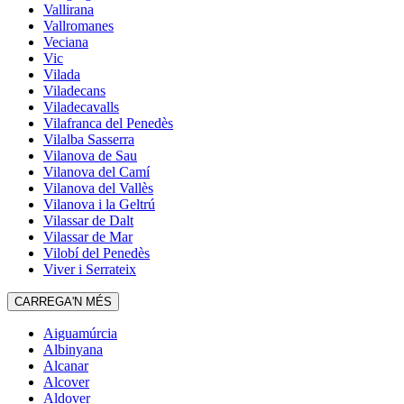
Vallirana
Vallromanes
Veciana
Vic
Vilada
Viladecans
Viladecavalls
Vilafranca del Penedès
Vilalba Sasserra
Vilanova de Sau
Vilanova del Camí
Vilanova del Vallès
Vilanova i la Geltrú
Vilassar de Dalt
Vilassar de Mar
Vilobí del Penedès
Viver i Serrateix
CARREGA'N MÉS
Aiguamúrcia
Albinyana
Alcanar
Alcover
Aldover