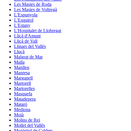
Les Masies de Roda
Les Masies de Voltregà
L'Espunyola
L'Esquirol
L'Estany
L'Hospitalet de Llobregat
Lliçà d'Amunt
Lliçà de Vall
Llinars del Vallès
Lluçà
Malgrat de Mar
Malla
Manlleu
Manresa
Marganell
Martorell
Martorelles
Masquefa
Matadepera
Mataró
Mediona
Moià
Molins de Rei
Mollet del Vallès
Monistrol de Calders