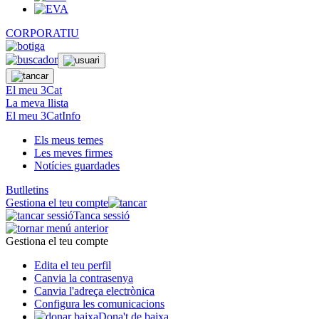
CORPORATIU
El meu 3Cat
La meva llista
El meu 3CatInfo
Els meus temes
Les meves firmes
Notícies guardades
Butlletins
Gestiona el teu compte
Tanca sessió
Gestiona el teu compte
Edita el teu perfil
Canvia la contrasenya
Canvia l'adreça electrònica
Configura les comunicacions
Dona't de baixa