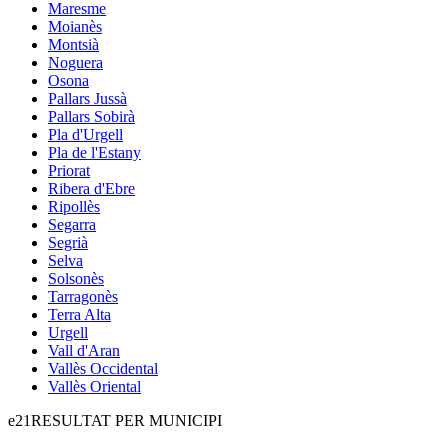
Maresme
Moianès
Montsià
Noguera
Osona
Pallars Jussà
Pallars Sobirà
Pla d'Urgell
Pla de l'Estany
Priorat
Ribera d'Ebre
Ripollès
Segarra
Segrià
Selva
Solsonès
Tarragonès
Terra Alta
Urgell
Vall d'Aran
Vallès Occidental
Vallès Oriental
e21
RESULTAT PER MUNICIPI