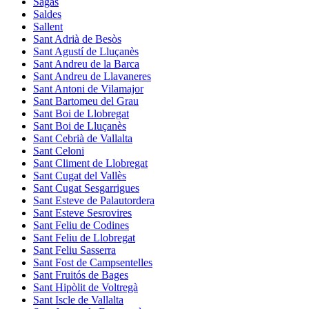
Sagàs
Saldes
Sallent
Sant Adrià de Besòs
Sant Agustí de Lluçanès
Sant Andreu de la Barca
Sant Andreu de Llavaneres
Sant Antoni de Vilamajor
Sant Bartomeu del Grau
Sant Boi de Llobregat
Sant Boi de Lluçanès
Sant Cebrià de Vallalta
Sant Celoni
Sant Climent de Llobregat
Sant Cugat del Vallès
Sant Cugat Sesgarrigues
Sant Esteve de Palautordera
Sant Esteve Sesrovires
Sant Feliu de Codines
Sant Feliu de Llobregat
Sant Feliu Sasserra
Sant Fost de Campsentelles
Sant Fruitós de Bages
Sant Hipòlit de Voltregà
Sant Iscle de Vallalta