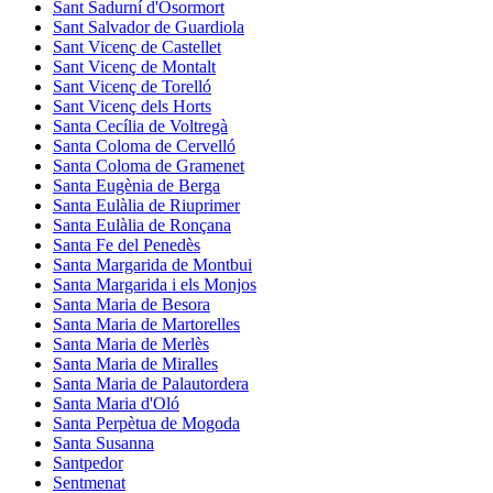
Sant Sadurní d'Osormort
Sant Salvador de Guardiola
Sant Vicenç de Castellet
Sant Vicenç de Montalt
Sant Vicenç de Torelló
Sant Vicenç dels Horts
Santa Cecília de Voltregà
Santa Coloma de Cervelló
Santa Coloma de Gramenet
Santa Eugènia de Berga
Santa Eulàlia de Riuprimer
Santa Eulàlia de Ronçana
Santa Fe del Penedès
Santa Margarida de Montbui
Santa Margarida i els Monjos
Santa Maria de Besora
Santa Maria de Martorelles
Santa Maria de Merlès
Santa Maria de Miralles
Santa Maria de Palautordera
Santa Maria d'Oló
Santa Perpètua de Mogoda
Santa Susanna
Santpedor
Sentmenat