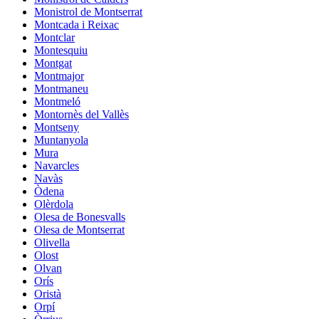
Monistrol de Montserrat
Montcada i Reixac
Montclar
Montesquiu
Montgat
Montmajor
Montmaneu
Montmeló
Montornès del Vallès
Montseny
Muntanyola
Mura
Navarcles
Navàs
Òdena
Olèrdola
Olesa de Bonesvalls
Olesa de Montserrat
Olivella
Olost
Olvan
Orís
Oristà
Orpí