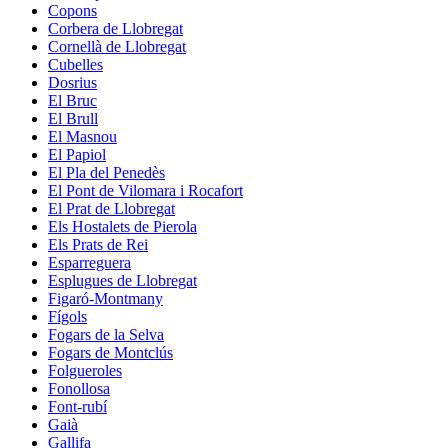
Copons
Corbera de Llobregat
Cornellà de Llobregat
Cubelles
Dosrius
El Bruc
El Brull
El Masnou
El Papiol
El Pla del Penedès
El Pont de Vilomara i Rocafort
El Prat de Llobregat
Els Hostalets de Pierola
Els Prats de Rei
Esparreguera
Esplugues de Llobregat
Figaró-Montmany
Fígols
Fogars de la Selva
Fogars de Montclús
Folgueroles
Fonollosa
Font-rubí
Gaià
Gallifa