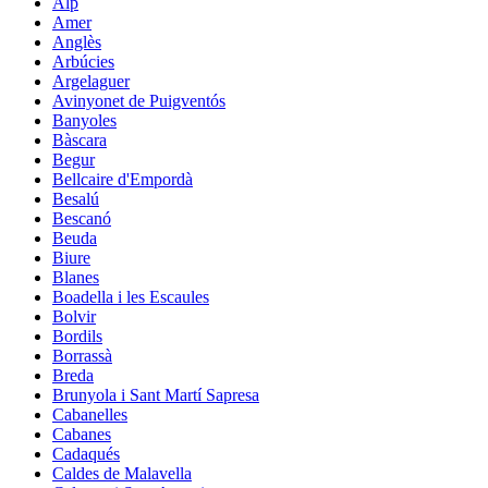
Alp
Amer
Anglès
Arbúcies
Argelaguer
Avinyonet de Puigventós
Banyoles
Bàscara
Begur
Bellcaire d'Empordà
Besalú
Bescanó
Beuda
Biure
Blanes
Boadella i les Escaules
Bolvir
Bordils
Borrassà
Breda
Brunyola i Sant Martí Sapresa
Cabanelles
Cabanes
Cadaqués
Caldes de Malavella