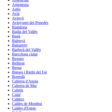
Argençola
Argentona
Artés
Avià
Avinyó
Avinyonet del Penedès
Badalona
Badia del Vallès
Bagà
Balenyà
Balsareny
Barberà del Vallès
Barcelona ciutat
Begues
Bellprat
Berga
Bigues i Riells del Fai
Borredà
Cabrera d'Anoia
Cabrera de Mar
Cabrils
Calaf
Calders
Caldes de Montbui
Caldes d'Estrac