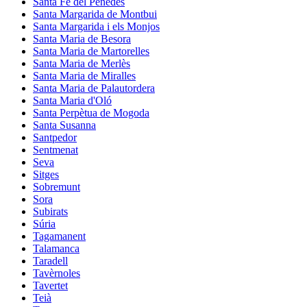
Santa Fe del Penedès
Santa Margarida de Montbui
Santa Margarida i els Monjos
Santa Maria de Besora
Santa Maria de Martorelles
Santa Maria de Merlès
Santa Maria de Miralles
Santa Maria de Palautordera
Santa Maria d'Oló
Santa Perpètua de Mogoda
Santa Susanna
Santpedor
Sentmenat
Seva
Sitges
Sobremunt
Sora
Subirats
Súria
Tagamanent
Talamanca
Taradell
Tavèrnoles
Tavertet
Teià