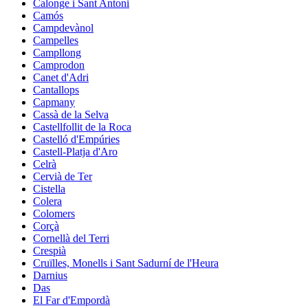
Calonge i Sant Antoni
Camós
Campdevànol
Campelles
Campllong
Camprodon
Canet d'Adri
Cantallops
Capmany
Cassà de la Selva
Castellfollit de la Roca
Castelló d'Empúries
Castell-Platja d'Aro
Celrà
Cervià de Ter
Cistella
Colera
Colomers
Corçà
Cornellà del Terri
Crespià
Cruïlles, Monells i Sant Sadurní de l'Heura
Darnius
Das
El Far d'Empordà