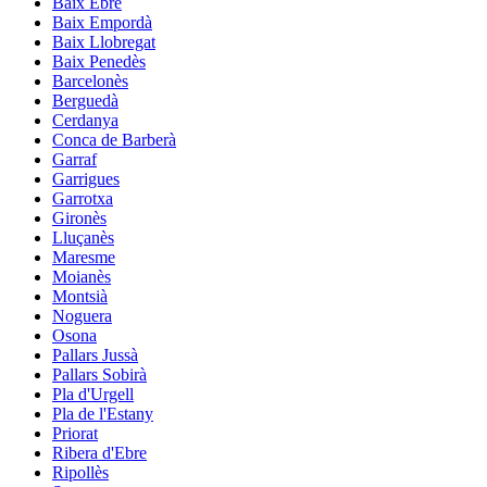
Baix Ebre
Baix Empordà
Baix Llobregat
Baix Penedès
Barcelonès
Berguedà
Cerdanya
Conca de Barberà
Garraf
Garrigues
Garrotxa
Gironès
Lluçanès
Maresme
Moianès
Montsià
Noguera
Osona
Pallars Jussà
Pallars Sobirà
Pla d'Urgell
Pla de l'Estany
Priorat
Ribera d'Ebre
Ripollès