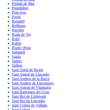
Premià de Mar
Puigdàlber
Puig-reig
Pujalt
Rajadell
Rellinars
Ripollet
Roda de Ter
Rubí
Rubió
Rupit i Pruit
Sabadell
Sagàs
Saldes
Sallent
Sant Adrià de Besòs
Sant Agustí de Lluçanès
Sant Andreu de la Barca
Sant Andreu de Llavaneres
Sant Antoni de Vilamajor
Sant Bartomeu del Grau
Sant Boi de Llobregat
Sant Boi de Lluçanès
Sant Cebrià de Vallalta
Sant Celoni