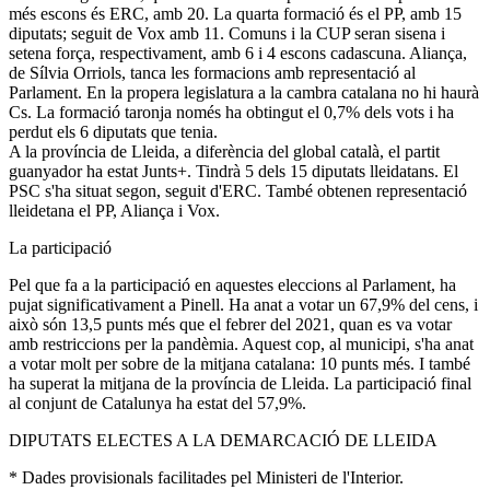
més escons és ERC, amb 20. La quarta formació és el PP, amb 15
diputats; seguit de Vox amb 11. Comuns i la CUP seran sisena i
setena força, respectivament, amb 6 i 4 escons cadascuna. Aliança,
de Sílvia Orriols, tanca les formacions amb representació al
Parlament. En la propera legislatura a la cambra catalana no hi haurà
Cs. La formació taronja només ha obtingut el 0,7% dels vots i ha
perdut els 6 diputats que tenia.
A la província de Lleida, a diferència del global català, el partit
guanyador ha estat Junts+. Tindrà 5 dels 15 diputats lleidatans. El
PSC s'ha situat segon, seguit d'ERC. També obtenen representació
lleidetana el PP, Aliança i Vox.
La participació
Pel que fa a la participació en aquestes eleccions al Parlament, ha
pujat significativament a Pinell. Ha anat a votar un 67,9% del cens, i
això són 13,5 punts més que el febrer del 2021, quan es va votar
amb restriccions per la pandèmia. Aquest cop, al municipi, s'ha anat
a votar molt per sobre de la mitjana catalana: 10 punts més. I també
ha superat la mitjana de la província de Lleida. La participació final
al conjunt de Catalunya ha estat del 57,9%.
DIPUTATS ELECTES A LA DEMARCACIÓ DE LLEIDA
* Dades provisionals facilitades pel Ministeri de l'Interior.