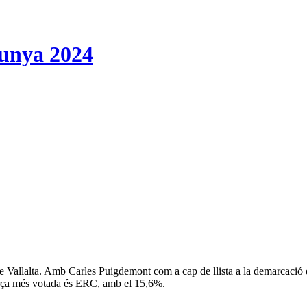
lunya 2024
e Vallalta. Amb Carles Puigdemont com a cap de llista a la demarcació 
força més votada és ERC, amb el 15,6%.