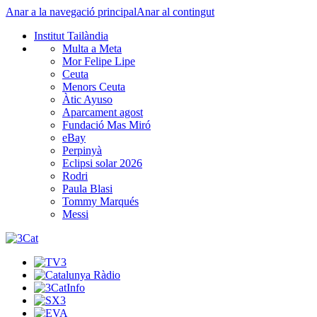
Anar a la navegació principal
Anar al contingut
Institut Tailàndia
Multa a Meta
Mor Felipe Lipe
Ceuta
Menors Ceuta
Àtic Ayuso
Aparcament agost
Fundació Mas Miró
eBay
Perpinyà
Eclipsi solar 2026
Rodri
Paula Blasi
Tommy Marqués
Messi