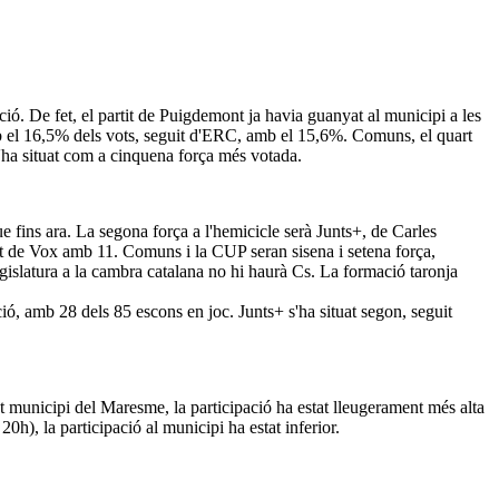
ió. De fet, el partit de Puigdemont ja havia guanyat al municipi a les
amb el 16,5% dels vots, seguit d'ERC, amb el 15,6%. Comuns, el quart
s'ha situat com a cinquena força més votada.
 fins ara. La segona força a l'hemicicle serà Junts+, de Carles
it de Vox amb 11. Comuns i la CUP seran sisena i setena força,
gislatura a la cambra catalana no hi haurà Cs. La formació taronja
ió, amb 28 dels 85 escons en joc. Junts+ s'ha situat segon, seguit
st municipi del Maresme, la participació ha estat lleugerament més alta
h), la participació al municipi ha estat inferior.