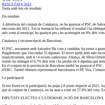
RESULTATS 2021
Taula amb tots els resultats
Els resultats
A diferència del conjunt de Catalunya, on ha guanyat el PSC de Salvado
eleccions del 2021. Ara la formació ha millorat el resultat i ha obti
més votat al municipi, ha guanyat pes i ha aconseguit un 8% dels vots.
Catalunya i circumscripció de Barcelona
El PSC, novament amb Salvador Illa com a candidat, ha tornat a guanya
Puigdemont, que s'ha endut 35 diputats. El tercer partit amb més esc
respectivament, amb 6 i 4 escons cadascuna. Aliança, de Sílvia Orriols
només ha obtingut el 0,7% dels vots i ha perdut els 6 diputats que teni
En el conjunt de la província de Barcelona també ha guanyat el PSC. El
d'ERC. També obtenen representació barcelonina el PP, Vox, Comuns
La participació
Si ens fixem en la participació, ha pujat 2,6 punts respecte al 2021. 
que al conjunt de Catalunya, on ha anat a votar un 57,9% del cens. En 
DIPUTATS ELECTES A LA DEMARCACIÓ DE BARCELONA