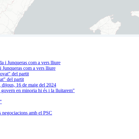
 Junqueras com a vers lliure
t" del partit
 govern en minoria hi és i la lluitarem"
"
es negociacions amb el PSC