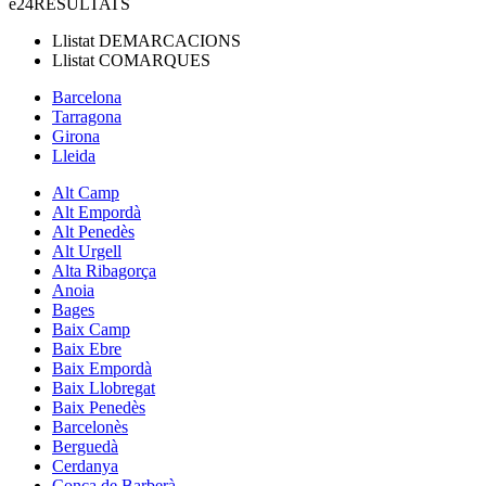
e24
RESULTATS
Llistat
DEMARCACIONS
Llistat
COMARQUES
Barcelona
Tarragona
Girona
Lleida
Alt Camp
Alt Empordà
Alt Penedès
Alt Urgell
Alta Ribagorça
Anoia
Bages
Baix Camp
Baix Ebre
Baix Empordà
Baix Llobregat
Baix Penedès
Barcelonès
Berguedà
Cerdanya
Conca de Barberà