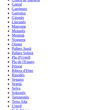
Garraf
Garrigues
Garrotxa
Gironès
Lluçanès
Maresme
Moianès
Montsià
Noguera
Osona
Pallars Jussà
Pallars Sobirà
Pla d'Urgell
Pla de l'Estany
Priorat
Ribera d'Ebre
Ripollès
Segarra
Segrià
Selva
Solsonès
Tarragonès
Terra Alta
Urgell