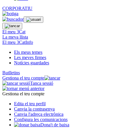
CORPORATIU
El meu 3Cat
La meva llista
El meu 3CatInfo
Els meus temes
Les meves firmes
Notícies guardades
Butlletins
Gestiona el teu compte
Tanca sessió
Gestiona el teu compte
Edita el teu perfil
Canvia la contrasenya
Canvia l'adreça electrònica
Configura les comunicacions
Dona't de baixa