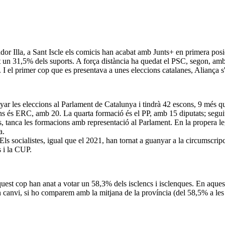
r Illa, a Sant Iscle els comicis han acabat amb Junts+ en primera posic
ngut un 31,5% dels suports. A força distància ha quedat el PSC, segon, 
 I el primer cop que es presentava a unes eleccions catalanes, Aliança 
r les eleccions al Parlament de Catalunya i tindrà 42 escons, 9 més que
ons és ERC, amb 20. La quarta formació és el PP, amb 15 diputats; segu
, tanca les formacions amb representació al Parlament. En la propera le
a.
s socialistes, igual que el 2021, han tornat a guanyar a la circumscripc
 i la CUP.
Aquest cop han anat a votar un 58,3% dels isclencs i isclenques. En aque
canvi, si ho comparem amb la mitjana de la província (del 58,5% a les 20