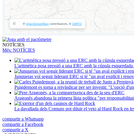
NOTÍCIES
Més
: NOTÍCIES
L'aritmètica posa pressió a una ERC amb la cúpula esquerdada i
Junqueras vol seguir liderant ERC si té "un aval explícit i renova
Puigdemont es torna a reivindicar per ser investit: "L'opció d'un
Aragonès abandona la primera línia política "per responsabilitat
La davallada dels Comuns pot diluir el veto al Hard Rock en l
compartir a Whatsapp
compartir a Facebook
compartir a X