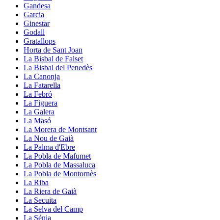
Gandesa
Garcia
Ginestar
Godall
Gratallops
Horta de Sant Joan
La Bisbal de Falset
La Bisbal del Penedès
La Canonja
La Fatarella
La Febró
La Figuera
La Galera
La Masó
La Morera de Montsant
La Nou de Gaià
La Palma d'Ebre
La Pobla de Mafumet
La Pobla de Massaluca
La Pobla de Montornès
La Riba
La Riera de Gaià
La Secuita
La Selva del Camp
La Sénia