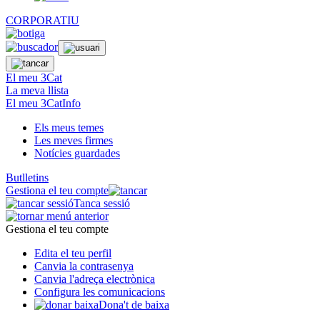
CORPORATIU
El meu 3Cat
La meva llista
El meu 3CatInfo
Els meus temes
Les meves firmes
Notícies guardades
Butlletins
Gestiona el teu compte
Tanca sessió
Gestiona el teu compte
Edita el teu perfil
Canvia la contrasenya
Canvia l'adreça electrònica
Configura les comunicacions
Dona't de baixa