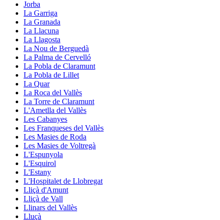
Jorba
La Garriga
La Granada
La Llacuna
La Llagosta
La Nou de Berguedà
La Palma de Cervelló
La Pobla de Claramunt
La Pobla de Lillet
La Quar
La Roca del Vallès
La Torre de Claramunt
L'Ametlla del Vallès
Les Cabanyes
Les Franqueses del Vallès
Les Masies de Roda
Les Masies de Voltregà
L'Espunyola
L'Esquirol
L'Estany
L'Hospitalet de Llobregat
Lliçà d'Amunt
Lliçà de Vall
Llinars del Vallès
Lluçà