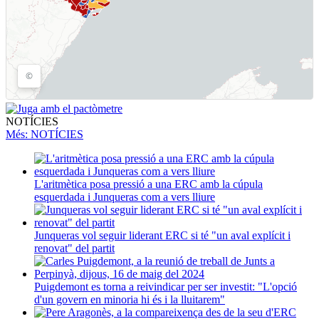
NOTÍCIES
Més
: NOTÍCIES
L'aritmètica posa pressió a una ERC amb la cúpula
esquerdada i Junqueras com a vers lliure
Junqueras vol seguir liderant ERC si té "un aval explícit i
renovat" del partit
Puigdemont es torna a reivindicar per ser investit: "L'opció
d'un govern en minoria hi és i la lluitarem"