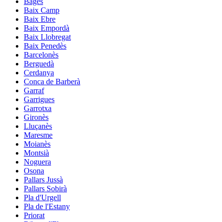
Bages
Baix Camp
Baix Ebre
Baix Empordà
Baix Llobregat
Baix Penedès
Barcelonès
Berguedà
Cerdanya
Conca de Barberà
Garraf
Garrigues
Garrotxa
Gironès
Lluçanès
Maresme
Moianès
Montsià
Noguera
Osona
Pallars Jussà
Pallars Sobirà
Pla d'Urgell
Pla de l'Estany
Priorat