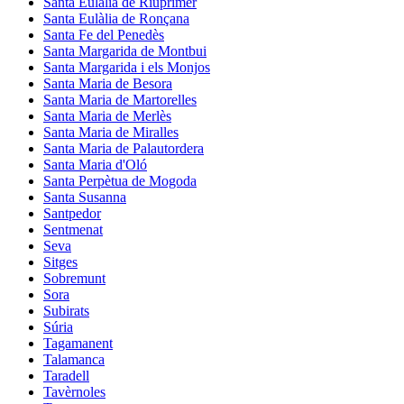
Santa Eulàlia de Riuprimer
Santa Eulàlia de Ronçana
Santa Fe del Penedès
Santa Margarida de Montbui
Santa Margarida i els Monjos
Santa Maria de Besora
Santa Maria de Martorelles
Santa Maria de Merlès
Santa Maria de Miralles
Santa Maria de Palautordera
Santa Maria d'Oló
Santa Perpètua de Mogoda
Santa Susanna
Santpedor
Sentmenat
Seva
Sitges
Sobremunt
Sora
Subirats
Súria
Tagamanent
Talamanca
Taradell
Tavèrnoles