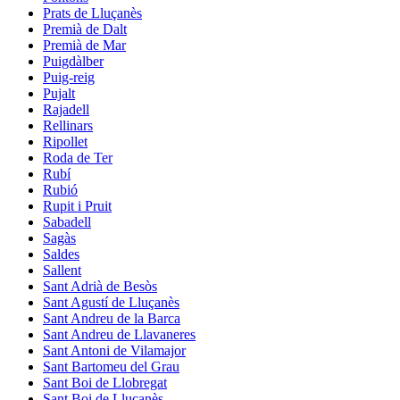
Prats de Lluçanès
Premià de Dalt
Premià de Mar
Puigdàlber
Puig-reig
Pujalt
Rajadell
Rellinars
Ripollet
Roda de Ter
Rubí
Rubió
Rupit i Pruit
Sabadell
Sagàs
Saldes
Sallent
Sant Adrià de Besòs
Sant Agustí de Lluçanès
Sant Andreu de la Barca
Sant Andreu de Llavaneres
Sant Antoni de Vilamajor
Sant Bartomeu del Grau
Sant Boi de Llobregat
Sant Boi de Lluçanès