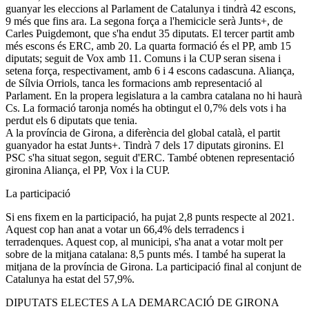
guanyar les eleccions al Parlament de Catalunya i tindrà 42 escons,
9 més que fins ara. La segona força a l'hemicicle serà Junts+, de
Carles Puigdemont, que s'ha endut 35 diputats. El tercer partit amb
més escons és ERC, amb 20. La quarta formació és el PP, amb 15
diputats; seguit de Vox amb 11. Comuns i la CUP seran sisena i
setena força, respectivament, amb 6 i 4 escons cadascuna. Aliança,
de Sílvia Orriols, tanca les formacions amb representació al
Parlament. En la propera legislatura a la cambra catalana no hi haurà
Cs. La formació taronja només ha obtingut el 0,7% dels vots i ha
perdut els 6 diputats que tenia.
A la província de Girona, a diferència del global català, el partit
guanyador ha estat Junts+. Tindrà 7 dels 17 diputats gironins. El
PSC s'ha situat segon, seguit d'ERC. També obtenen representació
gironina Aliança, el PP, Vox i la CUP.
La participació
Si ens fixem en la participació, ha pujat 2,8 punts respecte al 2021.
Aquest cop han anat a votar un 66,4% dels terradencs i
terradenques. Aquest cop, al municipi, s'ha anat a votar molt per
sobre de la mitjana catalana: 8,5 punts més. I també ha superat la
mitjana de la província de Girona. La participació final al conjunt de
Catalunya ha estat del 57,9%.
DIPUTATS ELECTES A LA DEMARCACIÓ DE GIRONA