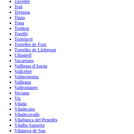
Tavertet
Teià
Terrassa
Tiana
Tona
Tordera
Torelló
Torrelavit
Torrelles de Foix
Torrelles de Llobregat
Ullastrell
Vacarisses
Vallbona d'Anoia
Vallcebre
Vallgorguina
Vallirana
Vallromanes
Veciana
Vic
Vilada
Viladecans
Viladecavalls
Vilafranca del Penedès
Vilalba Sasserra
Vilanova de Sau