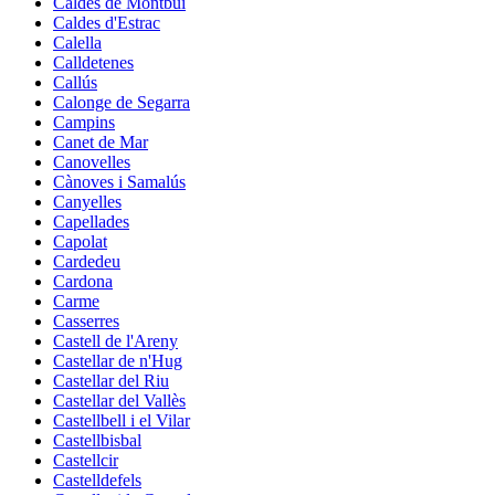
Caldes de Montbui
Caldes d'Estrac
Calella
Calldetenes
Callús
Calonge de Segarra
Campins
Canet de Mar
Canovelles
Cànoves i Samalús
Canyelles
Capellades
Capolat
Cardedeu
Cardona
Carme
Casserres
Castell de l'Areny
Castellar de n'Hug
Castellar del Riu
Castellar del Vallès
Castellbell i el Vilar
Castellbisbal
Castellcir
Castelldefels