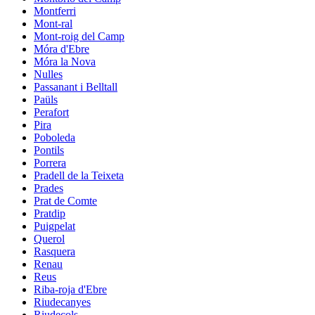
Montferri
Mont-ral
Mont-roig del Camp
Móra d'Ebre
Móra la Nova
Nulles
Passanant i Belltall
Paüls
Perafort
Pira
Poboleda
Pontils
Porrera
Pradell de la Teixeta
Prades
Prat de Comte
Pratdip
Puigpelat
Querol
Rasquera
Renau
Reus
Riba-roja d'Ebre
Riudecanyes
Riudecols