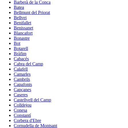
Barberà de la Conca
Batea
Bellmunt del Priorat
Bellvei
Benifallet
Benissanet
Blancafort
Bonastre
Bot
Botarell
Bràfim
Cabacés
Cabra del Camp
Calafell
Camarles
Cambrils
Capafonts
Capçanes
Caseres
Castellvell del Camp
Colldejou
Conesa
Constantí
Corbera d'Ebre
Cornudella de Montsant