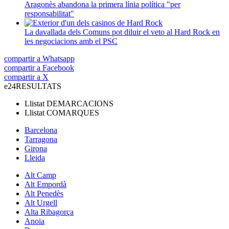
Aragonès abandona la primera línia política "per
responsabilitat"
La davallada dels Comuns pot diluir el veto al Hard Rock en
les negociacions amb el PSC
compartir a Whatsapp
compartir a Facebook
compartir a X
e24
RESULTATS
Llistat
DEMARCACIONS
Llistat
COMARQUES
Barcelona
Tarragona
Girona
Lleida
Alt Camp
Alt Empordà
Alt Penedès
Alt Urgell
Alta Ribagorça
Anoia