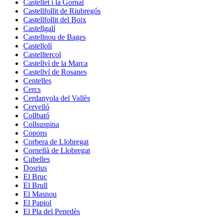
Castellet i la Gornal
Castellfollit de Riubregós
Castellfollit del Boix
Castellgalí
Castellnou de Bages
Castellolí
Castellterçol
Castellví de la Marca
Castellví de Rosanes
Centelles
Cercs
Cerdanyola del Vallès
Cervelló
Collbató
Collsuspina
Copons
Corbera de Llobregat
Cornellà de Llobregat
Cubelles
Dosrius
El Bruc
El Brull
El Masnou
El Papiol
El Pla del Penedès