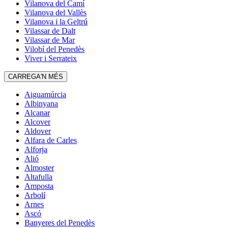
Vilanova del Camí
Vilanova del Vallès
Vilanova i la Geltrú
Vilassar de Dalt
Vilassar de Mar
Vilobí del Penedès
Viver i Serrateix
CARREGA'N MÉS
Aiguamúrcia
Albinyana
Alcanar
Alcover
Aldover
Alfara de Carles
Alforja
Alió
Almoster
Altafulla
Amposta
Arbolí
Arnes
Ascó
Banyeres del Penedès