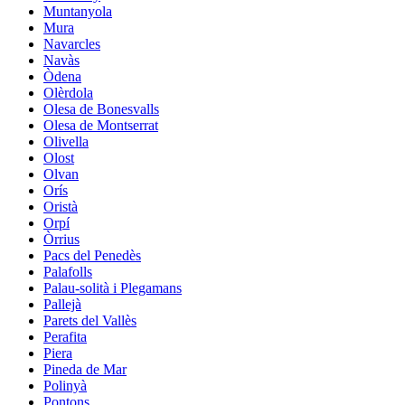
Muntanyola
Mura
Navarcles
Navàs
Òdena
Olèrdola
Olesa de Bonesvalls
Olesa de Montserrat
Olivella
Olost
Olvan
Orís
Oristà
Orpí
Òrrius
Pacs del Penedès
Palafolls
Palau-solità i Plegamans
Pallejà
Parets del Vallès
Perafita
Piera
Pineda de Mar
Polinyà
Pontons