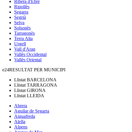
Ribera d'Ebre
Ripollès
Segarra
Segrià
Selva
Solsonès
Tarragonès
Terra Alta
Urgell
Vall d'Aran
Vallès Occidental
Vallès Oriental
e24
RESULTAT PER MUNICIPI
Llistat
BARCELONA
Llistat
TARRAGONA
Llistat
GIRONA
Llistat
LLEIDA
Abrera
Aguilar de Segarra
Aiguafreda
Alella
Alpens