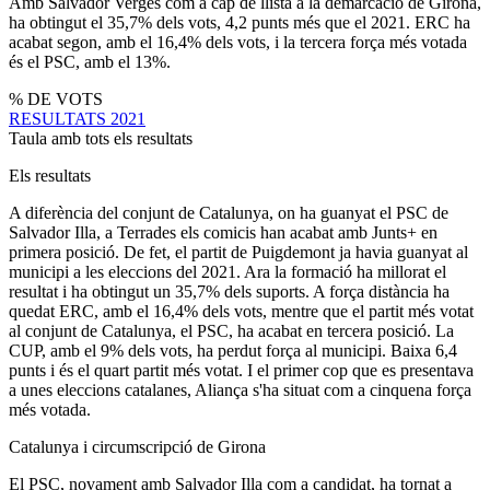
Amb Salvador Vergés com a cap de llista a la demarcació de Girona,
ha obtingut el 35,7% dels vots, 4,2 punts més que el 2021. ERC ha
acabat segon, amb el 16,4% dels vots, i la tercera força més votada
és el PSC, amb el 13%.
% DE VOTS
RESULTATS 2021
Taula amb tots els resultats
Els resultats
A diferència del conjunt de Catalunya, on ha guanyat el PSC de
Salvador Illa, a Terrades els comicis han acabat amb Junts+ en
primera posició. De fet, el partit de Puigdemont ja havia guanyat al
municipi a les eleccions del 2021. Ara la formació ha millorat el
resultat i ha obtingut un 35,7% dels suports. A força distància ha
quedat ERC, amb el 16,4% dels vots, mentre que el partit més votat
al conjunt de Catalunya, el PSC, ha acabat en tercera posició. La
CUP, amb el 9% dels vots, ha perdut força al municipi. Baixa 6,4
punts i és el quart partit més votat. I el primer cop que es presentava
a unes eleccions catalanes, Aliança s'ha situat com a cinquena força
més votada.
Catalunya i circumscripció de Girona
El PSC, novament amb Salvador Illa com a candidat, ha tornat a