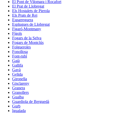
El Pont de Vilomara i Rocafort
El Prat de Llobregat
Els Hostalets de Pierola
Els Prats de Rei
Esparreguera
Esplugues de Llobregat
Figaró-Montmany
Fígols
Fogars de la Selva
Fogars de Montclús
Folgueroles
Fonollosa
Font-rubí
Gaià
Gallifa
Gavà
Gelida
Gironella
Gisclareny
Granera
Granollers
Gualba
Guardiola de Berguedà
Gurb
Igualada