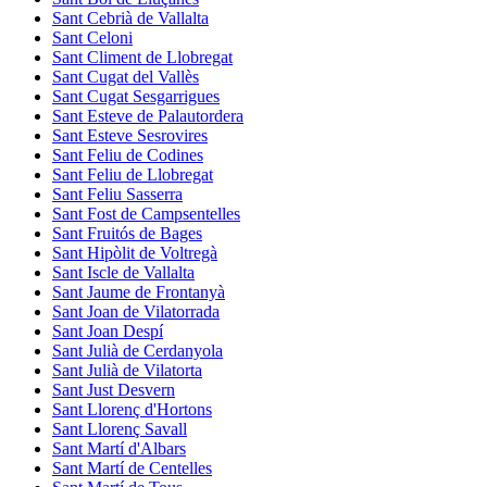
Sant Cebrià de Vallalta
Sant Celoni
Sant Climent de Llobregat
Sant Cugat del Vallès
Sant Cugat Sesgarrigues
Sant Esteve de Palautordera
Sant Esteve Sesrovires
Sant Feliu de Codines
Sant Feliu de Llobregat
Sant Feliu Sasserra
Sant Fost de Campsentelles
Sant Fruitós de Bages
Sant Hipòlit de Voltregà
Sant Iscle de Vallalta
Sant Jaume de Frontanyà
Sant Joan de Vilatorrada
Sant Joan Despí
Sant Julià de Cerdanyola
Sant Julià de Vilatorta
Sant Just Desvern
Sant Llorenç d'Hortons
Sant Llorenç Savall
Sant Martí d'Albars
Sant Martí de Centelles