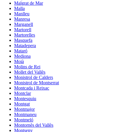
Malgrat de Mar
Malla
Manlleu
Manresa
Marganell
Martorell
Martorelles
Masquefa
Matadepera
Mataró
Mediona
Moià
Molins de Rei
Mollet del Vallès
Monistrol de Calders
Monistrol de Montserrat
Montcada i Reixac
Montclar
Montesquiu
Montgat
Montmajor
Montmaneu
Montmeló
Montornès del Vallès
Montseny