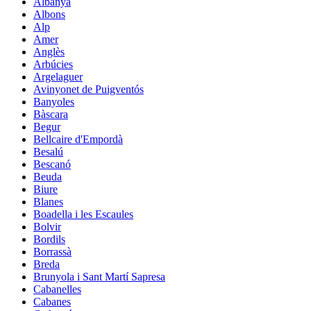
Albanyà
Albons
Alp
Amer
Anglès
Arbúcies
Argelaguer
Avinyonet de Puigventós
Banyoles
Bàscara
Begur
Bellcaire d'Empordà
Besalú
Bescanó
Beuda
Biure
Blanes
Boadella i les Escaules
Bolvir
Bordils
Borrassà
Breda
Brunyola i Sant Martí Sapresa
Cabanelles
Cabanes