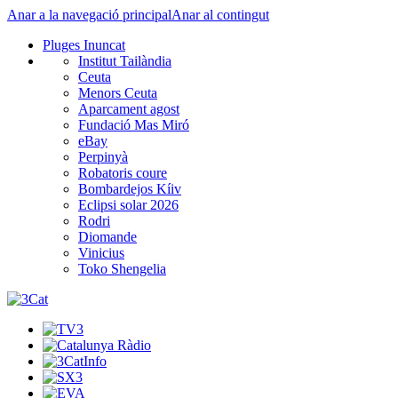
Anar a la navegació principal
Anar al contingut
Pluges Inuncat
Institut Tailàndia
Ceuta
Menors Ceuta
Aparcament agost
Fundació Mas Miró
eBay
Perpinyà
Robatoris coure
Bombardejos Kíiv
Eclipsi solar 2026
Rodri
Diomande
Vinicius
Toko Shengelia