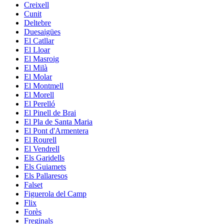
Creixell
Cunit
Deltebre
Duesaigües
El Catllar
El Lloar
El Masroig
El Milà
El Molar
El Montmell
El Morell
El Perelló
El Pinell de Brai
El Pla de Santa Maria
El Pont d'Armentera
El Rourell
El Vendrell
Els Garidells
Els Guiamets
Els Pallaresos
Falset
Figuerola del Camp
Flix
Forès
Freginals