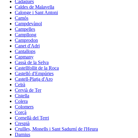
Cadaqués
Caldes de Malavella
Calonge i Sant Antoni
Camós
Campdevànol
Campelles
Campllong
Camprodon
Canet d'Adri
Cantallops
Capmany
Cassà de la Selva
Castellfollit de la Roca
Castelló d'Empúries
Castell-Platja d'Aro
Celrà
Cervià de Ter
Cistella
Colera
Colomers
Corçà
Cornellà del Terri
Crespià
Cruïlles, Monells i Sant Sadurní de l'Heura
Darnius