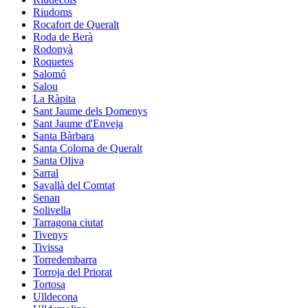
Riudoms
Rocafort de Queralt
Roda de Berà
Rodonyà
Roquetes
Salomó
Salou
La Ràpita
Sant Jaume dels Domenys
Sant Jaume d'Enveja
Santa Bàrbara
Santa Coloma de Queralt
Santa Oliva
Sarral
Savallà del Comtat
Senan
Solivella
Tarragona ciutat
Tivenys
Tivissa
Torredembarra
Torroja del Priorat
Tortosa
Ulldecona