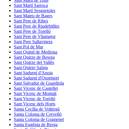
Sant Martí de Tous
Sant Martí Sarroca
Sant Martí Sesgueioles
Sant Mateu de Bages
Sant Pere de Ribes
Sant Pere de Riudebitlles
Sant Pere de Torelló
Sant Pere de Vilamajor
Sant Pere Sallavinera
Sant Pol de Mar
Sant Quintí de Mediona
Sant Quirze de Besora
Sant Quirze del Vallès
Sant Quirze Safaja
Sant Sadurní d'Anoia
Sant Sadurní d'Osormort
Sant Salvador de Guardiola
Sant Vicenç de Castellet
Sant Vicenç de Montalt
Sant Vicenç de Torelló
Sant Vicenç dels Horts
Santa Cecília de Voltregà
Santa Coloma de Cervelló
Santa Coloma de Gramenet
Santa Eugènia de Berga