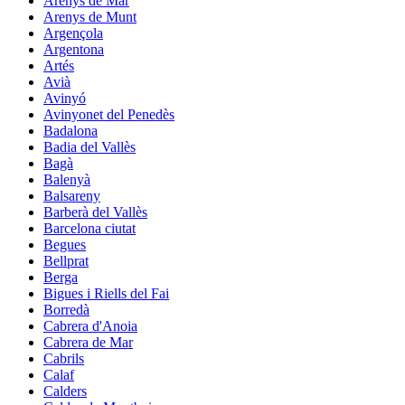
Arenys de Mar
Arenys de Munt
Argençola
Argentona
Artés
Avià
Avinyó
Avinyonet del Penedès
Badalona
Badia del Vallès
Bagà
Balenyà
Balsareny
Barberà del Vallès
Barcelona ciutat
Begues
Bellprat
Berga
Bigues i Riells del Fai
Borredà
Cabrera d'Anoia
Cabrera de Mar
Cabrils
Calaf
Calders