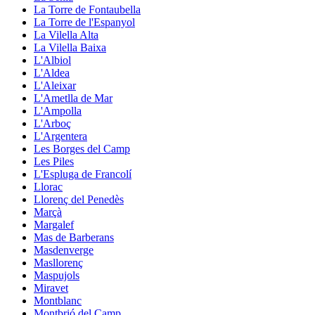
La Torre de Fontaubella
La Torre de l'Espanyol
La Vilella Alta
La Vilella Baixa
L'Albiol
L'Aldea
L'Aleixar
L'Ametlla de Mar
L'Ampolla
L'Arboç
L'Argentera
Les Borges del Camp
Les Piles
L'Espluga de Francolí
Llorac
Llorenç del Penedès
Marçà
Margalef
Mas de Barberans
Masdenverge
Masllorenç
Maspujols
Miravet
Montblanc
Montbrió del Camp