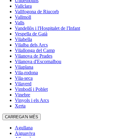
Ulldemolins
Vallclara
Vallfogona de Riucorb
Vallmoll
Valls
Vandellòs i l'Hospitalet de l'Infant
Vespella de Gaià
Vilabella
Vilalba dels Arcs
Vilallonga del Camp
Vilanova de Prades
Vilanova d'Escornalbou
Vilaplana
Vila-rodona
Vila-seca
Vilaverd
Vimbodí i Poblet
Vinebre
Vinyols i els Arcs
Xerta
CARREGA'N MÉS
Agullana
Aiguaviva