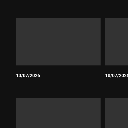
Durada:
Durada:
13/07/2026
10/07/202
Durada:
Durada: