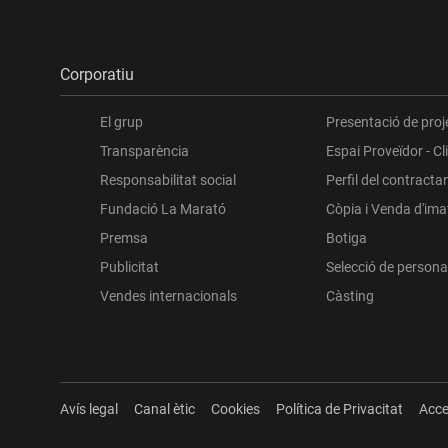
Corporatiu
El grup
Presentació de proj
Transparència
Espai Proveïdor - Cl
Responsabilitat social
Perfil del contracta
Fundació La Marató
Còpia i Venda d'im
Premsa
Botiga
Publicitat
Selecció de persona
Vendes internacionals
Càsting
Avís legal
Canal ètic
Cookies
Política de Privacitat
Acce