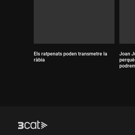
Els ratpenats poden transmetre la
Joan J
ràbia
perquè 
podrem 
Durada:
Dur