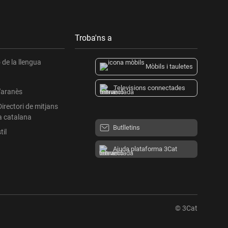
Troba'ns a
de la llengua
Mòbils i tauletes
Televisions connectades
l'aranès
Directori de mitjans
a catalana
Butlletins
til
Ajuda plataforma 3Cat
© 3Cat