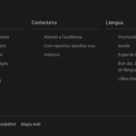
Contacta'ns
Llengua
ectes
Atenció a l'audiència
Promoció 
ient
Com veure'ns i escoltar-nos
ésAdir
nt
Visita'ns
Espai de 
atges
Bon dia. 
en llengu
Llibre d'es
l
ssibilitat
Mapa web