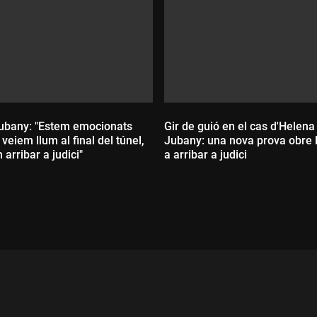
ubany: "Estem emocionats
Gir de guió en el cas d'Helena
veiem llum al final del túnel,
Jubany: una nova prova obre l
arribar a judici"
a arribar a judici
ada:
Durada: