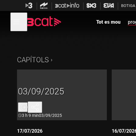
Anar
Anar
BOTIGA
a
al
la
contingut
Obre
navegació
menú
Tot es mou
pro
de
principal
navegació
CAPÍTOLS
03/09/2025
Durada:
3 h 9 min
03/09/2025
17/07/2026
16/07/202