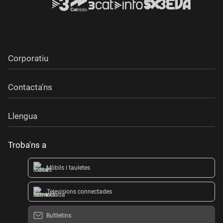
Corporatiu
Contacta'ns
Llengua
Troba'ns a
Mòbils i tauletes
Televisions connectades
Butlletins