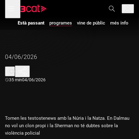
Anar
Anar
Obre
menú
a
al
de
la
contingut
navegació
navegació
Està passant
programes
vine de públic
més info
principal
04/06/2026
Durada:
35 min
04/06/2026
Tornen les testostenews amb la Núria i la Natza. En Dalmau
no vol un clon propi i la Sherman no té dubtes sobre la
violència policial