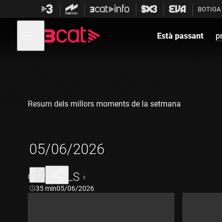
Anar
Anar
BOTIGA
a
al
la
contingut
Obre
navegació
menú
Està passant
p
de
principal
navegació
Resum dels millors moments de la setmana
05/06/2026
CAPÍTOLS
Durada:
35 min
05/06/2026