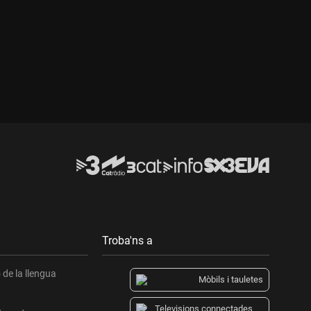
Durada:
Troba'ns a
de la llengua
Mòbils i tauletes
Televisions connectades