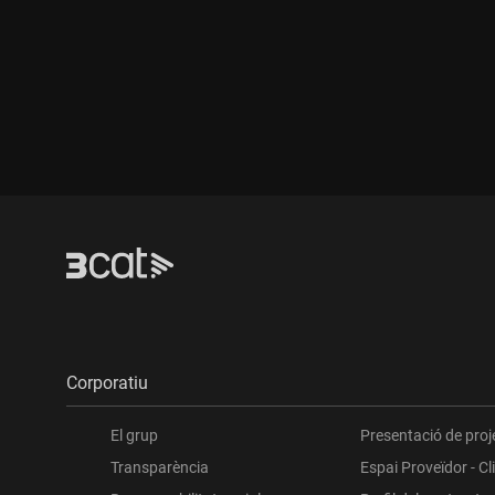
Durada:
Durada:
Corporatiu
El grup
Presentació de proj
Transparència
Espai Proveïdor - Cl