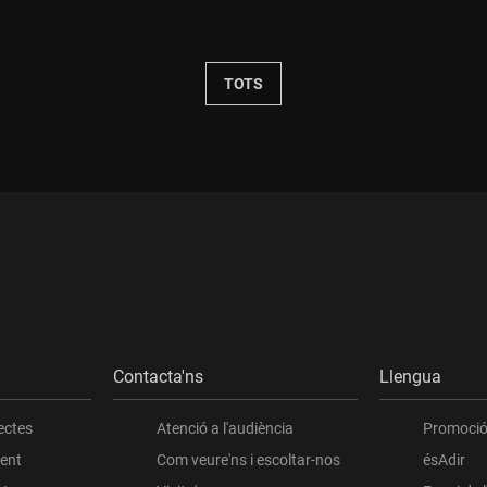
Durada:
TOTS
Contacta'ns
Llengua
ectes
Atenció a l'audiència
Promoció 
ient
Com veure'ns i escoltar-nos
ésAdir