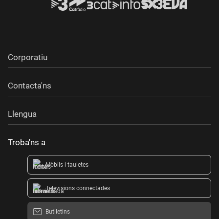
Corporatiu
Contacta'ns
Llengua
Troba'ns a
Mòbils i tauletes
Televisions connectades
Butlletins