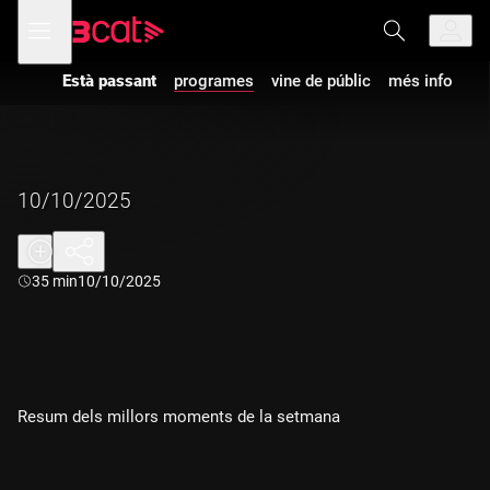
Anar
Anar
Obre
menú
a
al
de
la
contingut
navegació
navegació
Està passant
programes
vine de públic
més info
principal
10/10/2025
Durada:
35 min
10/10/2025
Resum dels millors moments de la setmana