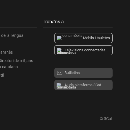
Troba'ns a
de la llengua
Mòbils i tauletes
Televisions connectades
l'aranès
Directori de mitjans
a catalana
Butlletins
til
Ajuda plataforma 3Cat
© 3Cat