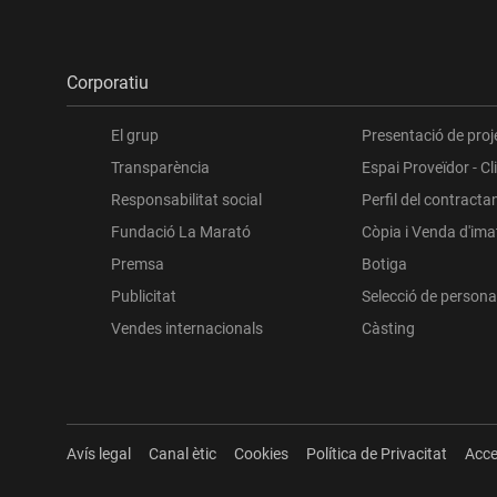
Corporatiu
El grup
Presentació de proj
Transparència
Espai Proveïdor - Cl
Responsabilitat social
Perfil del contracta
Fundació La Marató
Còpia i Venda d'im
Premsa
Botiga
Publicitat
Selecció de persona
Vendes internacionals
Càsting
Avís legal
Canal ètic
Cookies
Política de Privacitat
Acce