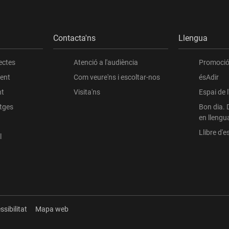
Contacta'ns
Llengua
ectes
Atenció a l'audiència
Promoció 
ient
Com veure'ns i escoltar-nos
ésAdir
nt
Visita'ns
Espai de 
atges
Bon dia. 
en llengu
Llibre d'es
l
ssibilitat
Mapa web