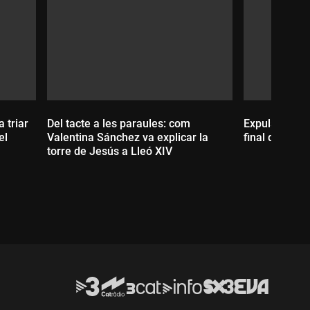
 triar
Del tacte a les paraules: com
Expulsats 600
el
Valentina Sánchez va explicar la
final de la S
torre de Jesús a Lleó XIV
Durada:
Durada: