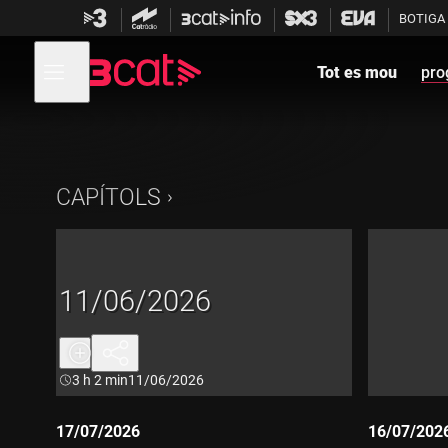
Anar
Anar
BOTIGA
a
al
la
contingut
Obre
navegació
menú
Tot es mou
pro
de
principal
navegació
CAPÍTOLS
11/06/2026
Durada:
3 h 2 min
11/06/2026
17/07/2026
16/07/202