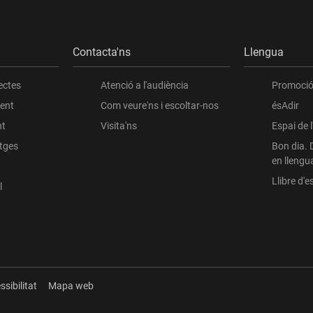
Contacta'ns
Llengua
ectes
Atenció a l'audiència
Promoció 
ient
Com veure'ns i escoltar-nos
ésAdir
nt
Visita'ns
Espai de 
atges
Bon dia. 
en llengu
Llibre d'es
l
ssibilitat
Mapa web