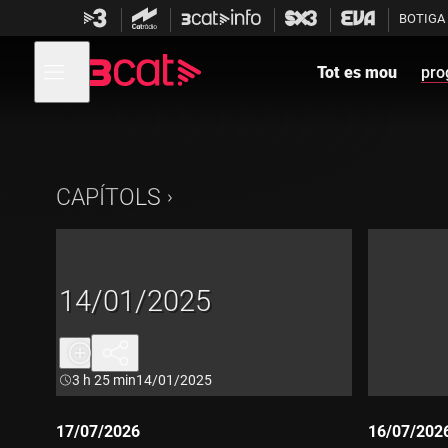
Anar
Anar
BOTIGA
a
al
la
contingut
Obre
navegació
menú
Tot es mou
pro
de
principal
navegació
CAPÍTOLS
14/01/2025
Durada:
3 h 25 min
14/01/2025
17/07/2026
16/07/202