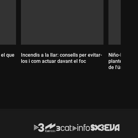
 el que
Incendis a la llar: consells per evitar-
Niño-Becerra
los i com actuar davant el foc
plantejar rec
de l'ús de l'h
Durada:
Durada: