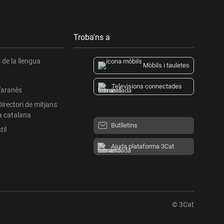
Troba'ns a
de la llengua
Mòbils i tauletes
Televisions connectades
l'aranès
Directori de mitjans
a catalana
Butlletins
til
Ajuda plataforma 3Cat
© 3Cat