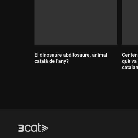
El dinosaure abditosaure, animal
Centena
català de l'any?
què va 
catalan
Durada:
Dur