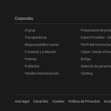
Corporatiu
El grup
Presentació de proj
Transparència
Espai Proveïdor - Cl
Responsabilitat social
Perfil del contracta
Fundació La Marató
Còpia i Venda d'im
Premsa
Botiga
Publicitat
Selecció de persona
Vendes internacionals
Càsting
Avís legal
Canal ètic
Cookies
Política de Privacitat
Acce