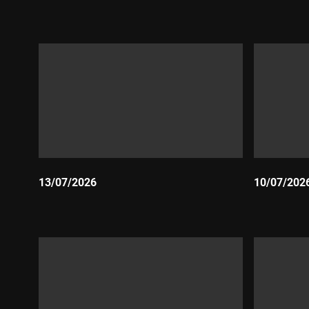
Durada:
Durada:
13/07/2026
10/07/202
Durada:
Durada: