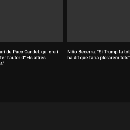
ri de Paco Candel: qui era i
Niño-Becerra: "Si Trump fa tot
fer l'autor d'"Els altres
ha dit que faria plorarem tots"
s"
Durada:
ada: