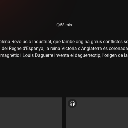
Durada:
58 min
plena Revolució Industrial, que també origina greus conflictes s
 del Regne d'Espanya, la reina Victòria d'Anglaterra és corona
omagnètic i Louis Daguerre inventa el daguerreotip, l'origen de la 
ptors com Heine, Stendhal, Victor Hugo, Edgar Allan Poe i Charles
una estada de tres mesos a Mallorca, terrible però molt productiv
r escriu "Rienzi", el seu primer èxit, i Berlioz estrena "Benvenu
 els "Estudis d'execució transcendental", i Schumann, la "Kreisleri
ica. I Clara Wieck, que té 18 anys, ja és considerada una de les 