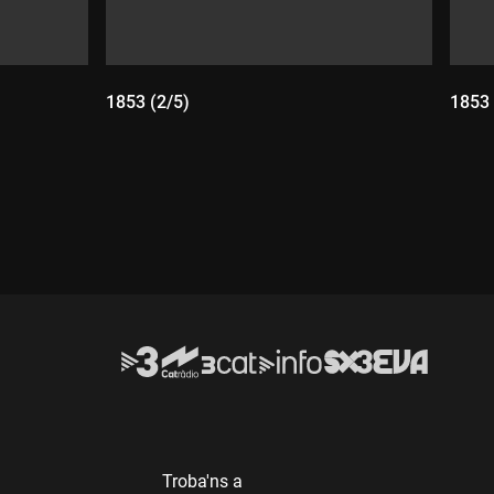
1853 (2/5)
1853 
Durada:
D
Troba'ns a