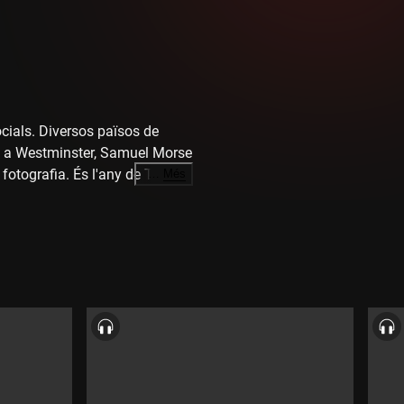
ocials. Diversos països de
da a Westminster, Samuel Morse
fotografia. És l'any de Turner i
…
Més
 Dickens. Frederic Chopin i la
a. Donizetti és el rei de
to Cellini". Mendelssohn compon
ana" i les "Escenes d'infants",
millors pianistes d'Europa.