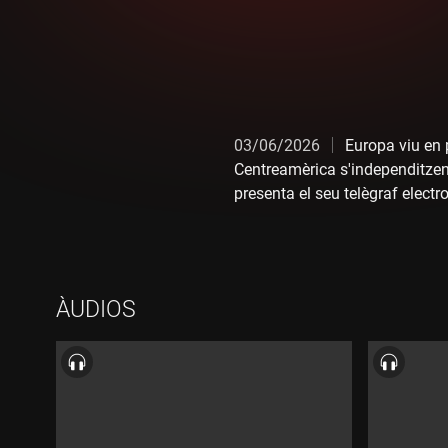
03/06/2026
Europa viu en 
Centreamèrica s'independitzen
presenta el seu telègraf electr
Delacroix en pintura, i d'escri
seva parella, George Sand, fan 
l'òpera belcantista, però Wagne
els Quartets de l'op. 44; Liszt,
ÀUDIOS
en un esclat de la febre romànt