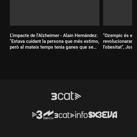
L'impacte de l'Alzheimer - Alain Hernández:
"Ozempic és el 
"Estava cuidant la persona que més estimo,
revolucionaran e
però al mateix temps tenia ganes que se
l'obesitat", Jose
n'anés i que descansés"
Durada:
Durada: