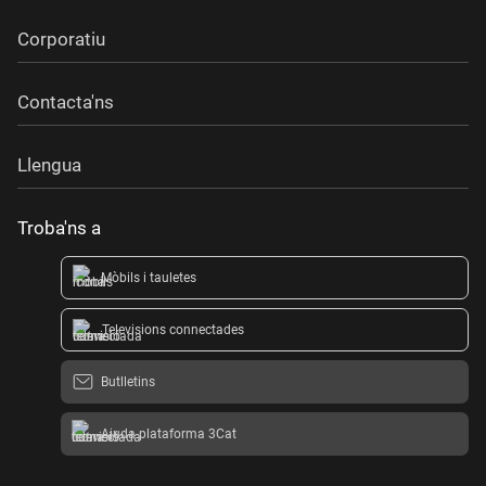
Corporatiu
Contacta'ns
Llengua
Troba'ns a
Mòbils i tauletes
Televisions connectades
Butlletins
Ajuda plataforma 3Cat