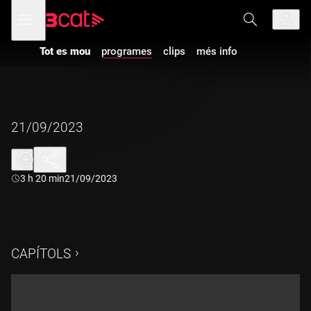
Anar
Anar
Obre
menú
a
al
de
la
contingut
navegació
navegació
Tot es mou
programes
clips
més info
principal
21/09/2023
Durada:
3 h 20 min
21/09/2023
CAPÍTOLS