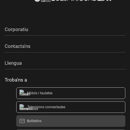
Corporatiu
Contacta'ns
Llengua
Troba'ns a
Mòbils i tauletes
Televisions connectades
Butlletins