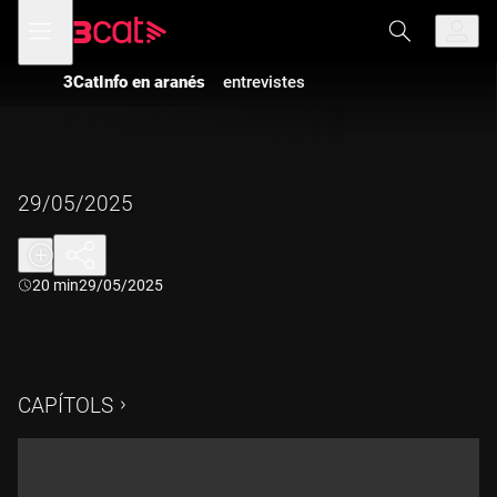
Anar
Anar
Obre
menú
a
al
de
la
contingut
navegació
navegació
3CatInfo en aranés
entrevistes
principal
29/05/2025
Durada:
20 min
29/05/2025
CAPÍTOLS