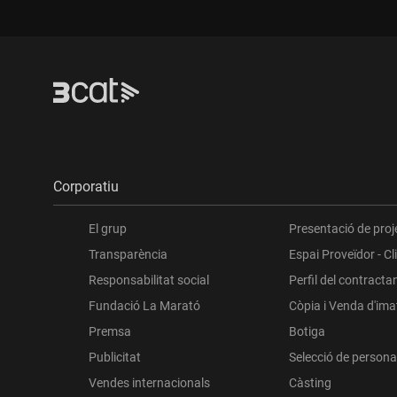
Corporatiu
El grup
Presentació de proj
Transparència
Espai Proveïdor - Cl
Responsabilitat social
Perfil del contracta
Fundació La Marató
Còpia i Venda d'im
Premsa
Botiga
Publicitat
Selecció de persona
Vendes internacionals
Càsting