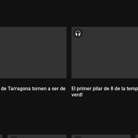
s de Tarragona tornen a ser de
El primer pilar de 8 de la tem
verd!
:
Durada: