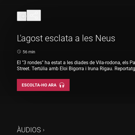
L'agost esclata a les Neus
Durada:
56 min
El "3 rondes" ha estat a les diades de Vila-rodona, els Pa
Street. Tertúlia amb Eloi Bigorra i Iruna Rigau. Reportat
les colles G5 de la Coordinadora de Colles Castelleres 
ESCOLTA-HO ARA
ÀUDIOS