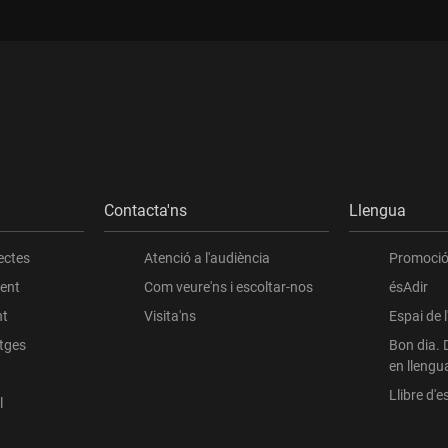
Contacta'ns
Llengua
ectes
Atenció a l'audiència
Promoció 
ient
Com veure'ns i escoltar-nos
ésAdir
nt
Visita'ns
Espai de 
atges
Bon dia. 
en llengu
Llibre d'es
l