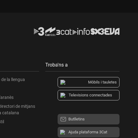
Troba'ns a
de la llengua
Mòbils i tauletes
Televisions connectades
l'aranès
Directori de mitjans
a catalana
Butlletins
til
Ajuda plataforma 3Cat