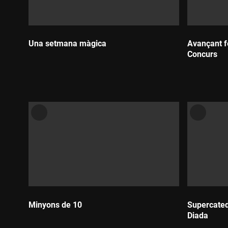
Una setmana màgica
Avançant f
Concurs
Durada:
Durada:
Minyons de 10
Supercated
Diada
Durada: