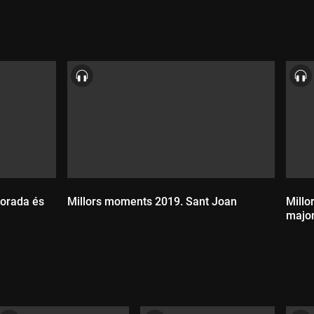
porada és
Millors moments 2019. Sant Joan
Millo
major
Durada:
D