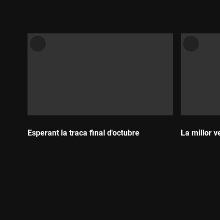
Durada:
Esperant la traca final d'octubre
La millor v
Durada:
Durada: