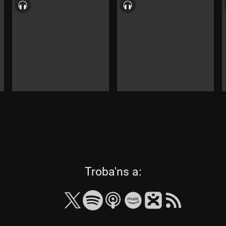
les
Troba'ns a:
següents
xarxes
socials