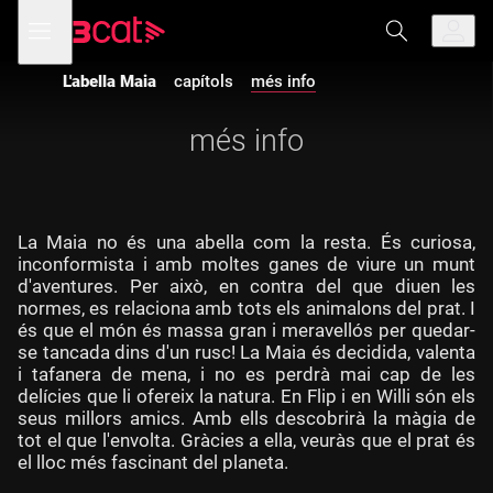
Anar
Anar
Obre
menú
a
al
de
la
contingut
navegació
navegació
L'abella Maia
capítols
més info
principal
més info
La Maia no és una abella com la resta. És curiosa,
inconformista i amb moltes ganes de viure un munt
d'aventures. Per això, en contra del que diuen les
normes, es relaciona amb tots els animalons del prat. I
és que el món és massa gran i meravellós per quedar-
se tancada dins d'un rusc! La Maia és decidida, valenta
i tafanera de mena, i no es perdrà mai cap de les
delícies que li ofereix la natura. En Flip i en Willi són els
seus millors amics. Amb ells descobrirà la màgia de
tot el que l'envolta. Gràcies a ella, veuràs que el prat és
el lloc més fascinant del planeta.