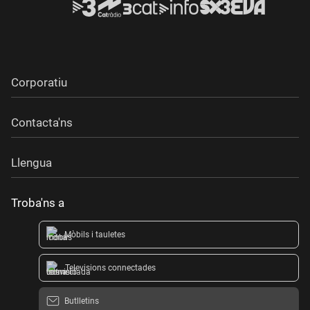
Corporatiu
Contacta'ns
Llengua
Troba'ns a
Mòbils i tauletes
Televisions connectades
Butlletins