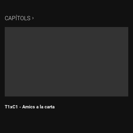
"penedits de Silicon Valley", l'enginyer inventor del scroll
infinit
CAPÍTOLS
T1xC1 - Amics a la carta
Durada: