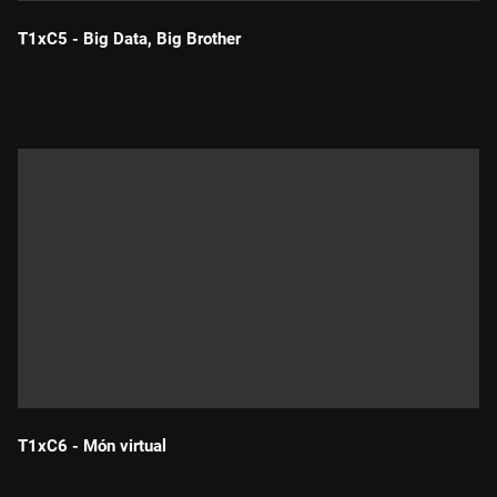
T1xC5 - Big Data, Big Brother
Durada:
T1xC6 - Món virtual
Durada: