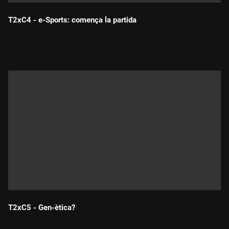
T2xC4 - e-Sports: comença la partida
Durada:
T2xC5 - Gen-ètica?
Durada: