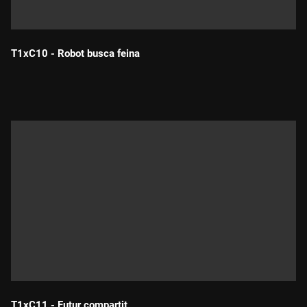
T1xC10 - Robot busca feina
Durada:
T1xC11 - Futur compartit