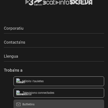
Corporatiu
Contacta'ns
Llengua
Troba'ns a
Mòbils i tauletes
Televisions connectades
Butlletins