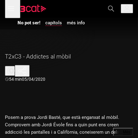
Anar
Anar
Obre
menú
a
al
de
la
contingut
navegació
navegació
Vés a la versió
No pot ser!
capítols
més info
principal
amb
audiodescripció
de
No pot ser!
-
T2xC3 -
Addictes al
mòbil
T2xC3 - Addictes al mòbil
Durada:
54 min
05/04/2020
Posem a prova Jordi Basté, que està enganxat al mòbil.
Comprovem amb Jordi Évole fins a quin punt ens creen
addicció les pantalles i a Califòrnia, coneixerem un dels
…
Més