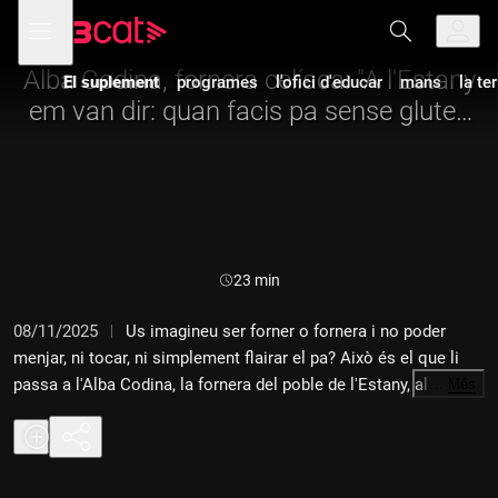
Anar
Anar
Obre
menú
a
al
de
la
contingut
navegació
navegació
Alba Codina, fornera celíaca: "A l'Estany
El suplement
programes
l'ofici d'educar
mans
la te
principal
em van dir: quan facis pa sense gluten
deixarem de venir"
Durada:
23 min
08/11/2025
Us imagineu ser forner o fornera i no poder
menjar, ni tocar, ni simplement flairar el pa? Això és el que li
passa a l'Alba Codina, la fornera del poble de l'Estany, al
…
Més
Moianès. Després de més de 20 anys treballant entre farines i
llevats, fa tres mesos que li han diagnosticat que és celíaca.
Escoltem la seva història a "El suplement".