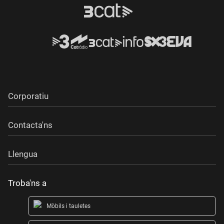
Corporatiu
Contacta'ns
Llengua
Troba'ns a
Mòbils i tauletes