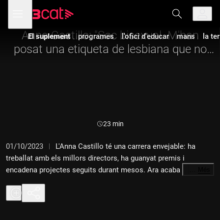
Anar
Anar
Obre
menú
a
al
de
la
contingut
navegació
navegació
Anna Castillo: "Soc bisexual. M'han
El suplement
programes
l'ofici d'educar
mans
la te
principal
posat una etiqueta de lesbiana que no
em correspon"
Durada:
23 min
01/10/2023
L'Anna Castillo té una carrera envejable: ha
treballat amb els millors directors, ha guanyat premis i
encadena projectes seguits durant mesos. Ara acaba
…
Més
d'estrenar-ne dos més a Netflix: la sèrie de comèdia romàntica
"Un cuento perfecto" i el drama "Nowhere". I avui parlem amb
ella sobre la crisi dels 30, el món de la interpretació i la
sexualitat.