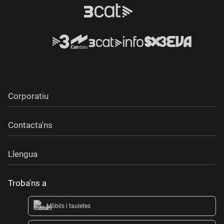
Corporatiu
Contacta'ns
Llengua
Troba'ns a
Mòbils i tauletes