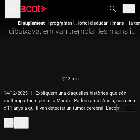
Anar
Anar
Obre
menú
a
al
de
la
contingut
navegació
navegació
Ànnia, 11 anys: "Un dia, mentre
El suplement
programes
l'ofici d'educar
mans
la te
principal
dibuixava, em van tremolar les mans i
em van trobar un bony al cap"
Durada:
13 min
14/12/2025
Expliquem una d'aquelles històries que són
molt importants per a La Marató. Parlem amb l'Ànnia, una nena
d'11 anys a qui li van detectar un tumor cerebral. L'acompanyen
…
Més
la seva mare, Joana Cervera, i l'Anna Llort, oncòloga de
l'Hospital Vall d'Hebron.