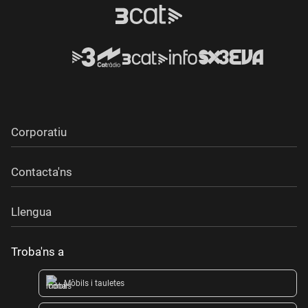
Corporatiu
Contacta'ns
Llengua
Troba'ns a
Mòbils i tauletes