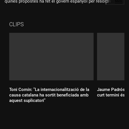
quines propostes ha fet el govern espanyol per resoldre
…
Més
aquest problema des que va arrencar la taula de diàleg. Sobre
la suspensió del tercer grau dels presos, Bassas ha explicat
quins efectes tindrà i si és coincidència que aquesta notícia i
CLIPS
la resolució del suplicatori siguin el mateix dia. Finalment, ens
ha explicat com ha estat l'experiència de viure la campanya
des de dins, ja que ha estat membre de la candidatura de
Víctor Font; quina ha estat la clau que ha decidit aquestes
eleccions, i ha comentat la reacció del primer ministre de
Tailàndia menyspreant la premsa.
Toni Comín: "La internacionalització de la
Jaume Padrós: "L
causa catalana ha sortit beneficiada amb
curt termini és p
aquest suplicatori"
Durada: