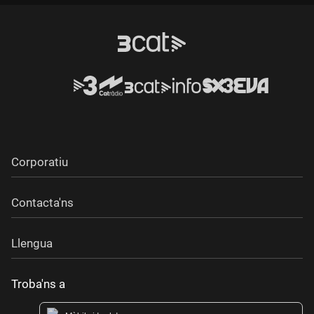
Durada:
Corporatiu
Contacta'ns
Llengua
Troba'ns a