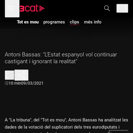
Anar
Anar
Obre
menú
a
al
de
la
contingut
navegació
navegació
Tot es mou
programes
clips
més info
principal
Antoni Bassas: "L'Estat espanyol vol continuar
castigant i ignorant la realitat"
Durada:
10 min
09/03/2021
A "La tribuna", del "Tot es mou", Antoni Bassas ha analitzat les
dades de la votació del suplicatori dels tres eurodiputats i