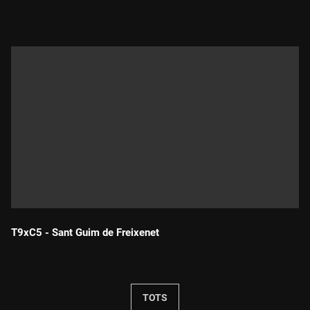
T9xC5 - Sant Guim de Freixenet
Durada:
TOTS