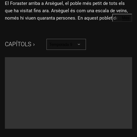
El Foraster arriba a Arsèguel, el poble més petit de tots els
que ha visitat fins ara. Arsèguel és com una escala de veïns,
només hi viuen quaranta persones. En aquest poblet de l'Alt
…
Més
Urgell, el Foraster viatjarà a través del temps. Amb la Neus de
la fàbrica de llanes retrocedirà fins al 1850, on descobrirà el
primer ordinador de la història, i amb l'última lletera del poble
CAPÍTOLS
Temporada 9
saltarà fins al 1986. Per cert, una lletera que servia per
transportar llet, persones i, també, morts. A Arsèguel, el
Foraster no només aprendrà història. També farà classes de
llengua i descobrirà un nou verb que serveix per a tot: "funyir".
Aquest poblet del Pirineu lleidatà és molt petit, però està sota
un decorat enorme, extraordinari: el Cadí.