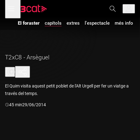
Anar
Anar
Obre
menú
a
al
de
la
contingut
navegació
navegació
El foraster
capítols
extres
l'espectacle
més info
principal
T2xC8 - Arsèguel
El Quim visita aquest petit poblet de l'Alt Urgell per fer un viatge a
través del temps.
Durada:
45 min
29/06/2014