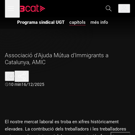
Anar
Anar
Obre
menú
a
al
de
la
contingut
navegació
navegació
Programa sindical UGT
capítols
més info
principal
Associació d'Ajuda Mútua d'Immigrants a
Catalunya, AMIC
Durada:
10 min
16/12/2025
El nostre mercat laboral es troba en xifres històricament
elevades. La contribució dels treballadors i les treballadores