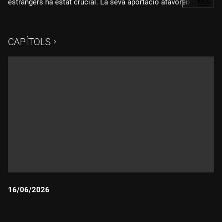
estrangers ha estat crucial. La seva aportació afavoreix també
…
Més
el nostre sistema de pensions, que avui és més sostenible
gràcies a les seves aportacions a través de les cotitzacions
socials. A l'Associació d'Ajuda Mútua d'Immigrants a
CAPÍTOLS
Catalunya, AMIC, de la UGT de Catalunya, des del 1993
treballen per aconseguir la plena integració social, laboral i
política de les persones migrades.Hi participen: Eva
Gajardopresidenta AMIC-UGTMariana Isladirectora AMIC-
UGTSamir Kolechadvocat AMIC-UGTHanna
Vallejovicepresidenta AMIC-UGT
16/06/2026
Durada: