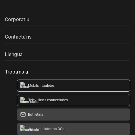
Corporatiu
Contacta'ns
Llengua
Troba'ns a
Mòbils i tauletes
Televisions connectades
Butlletins
Ajuda plataforma 3Cat