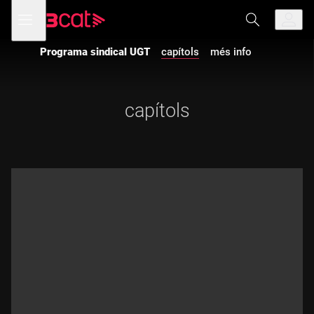
Anar
Anar
Obre
menú
a
al
de
la
contingut
navegació
navegació
Programa sindical UGT
capítols
més info
principal
capítols