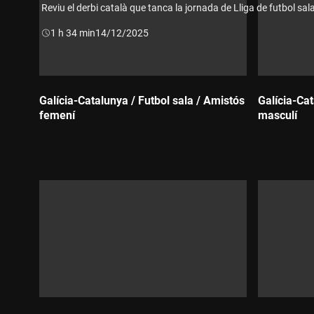
Reviu el derbi català que tanca la jornada de Lliga de futbol sal
Durada:
1 h 34 min
14/12/2025
Galícia-Catalunya / Futbol sala / Amistós
Galícia-Cat
femení
masculí
Durada:
Durada: