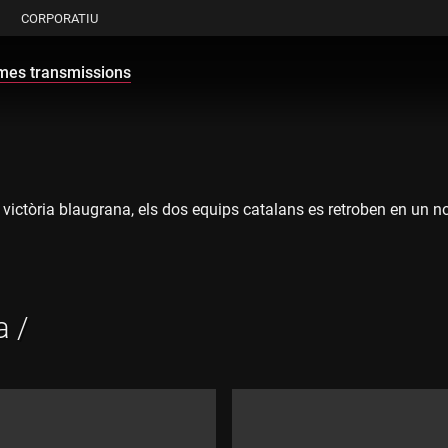
CORPORATIU
imes transmissions
 victòria blaugrana, els dos equips catalans es retroben en un n
a /