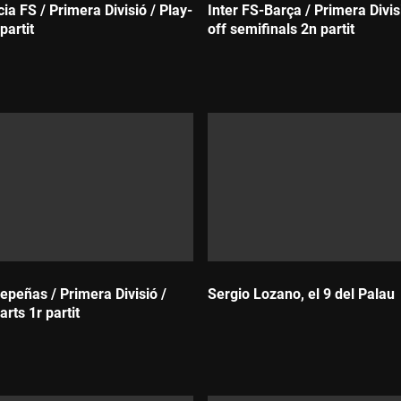
a FS / Primera Divisió / Play-
Inter FS-Barça / Primera Divis
 partit
off semifinals 2n partit
Durada:
epeñas / Primera Divisió /
Sergio Lozano, el 9 del Palau
arts 1r partit
Durada: