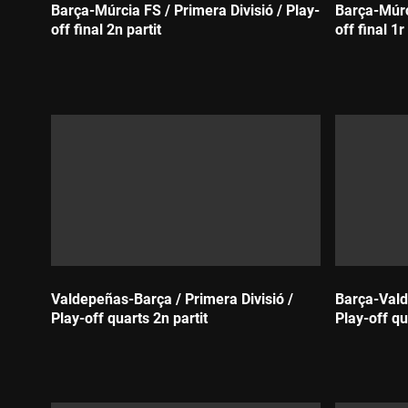
Barça-Múrcia FS / Primera Divisió / Play-
Barça-Múrci
off final 2n partit
off final 1r
Durada:
Durada:
Valdepeñas-Barça / Primera Divisió /
Barça-Vald
Play-off quarts 2n partit
Play-off qu
Durada:
Durada: