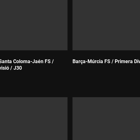
 Santa Coloma-Jaén FS /
Barça-Múrcia FS / Primera Div
isió / J30
Durada: