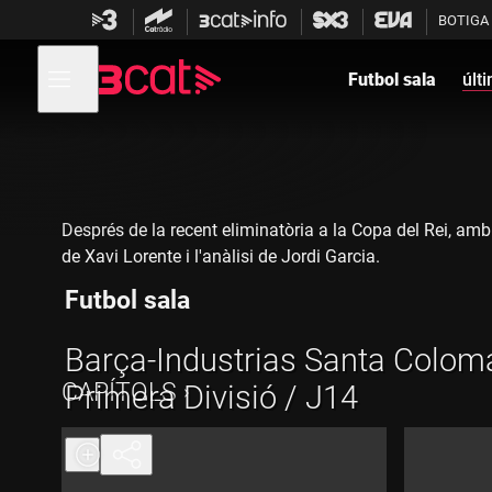
Anar
Anar
BOTIGA
a
al
la
contingut
Obre
navegació
menú
Futbol sala
últ
de
principal
navegació
Després de la recent eliminatòria a la Copa del Rei, amb
de Xavi Lorente i l'anàlisi de Jordi Garcia.
Futbol sala
Barça-Industrias Santa Colom
CAPÍTOLS
Primera Divisió / J14