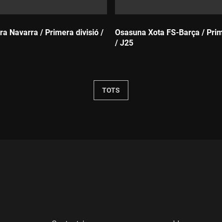
a Navarra / Primera divisió /
Osasuna Xota FS-Barça / Prim
/ J25
Durada:
TOTS