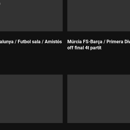
a
alunya / Futbol sala / Amistós
Múrcia FS-Barça / Primera Divi
off final 4t partit
Durada: