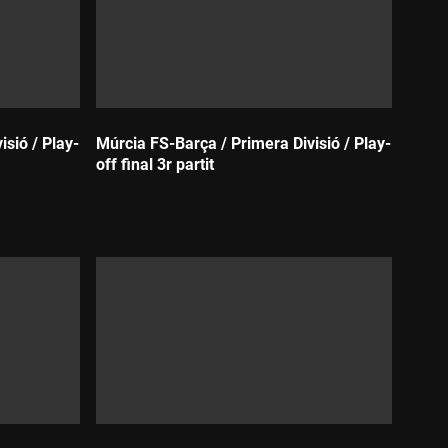
sió / Play-
Múrcia FS-Barça / Primera Divisió / Play-
off final 3r partit
Durada: