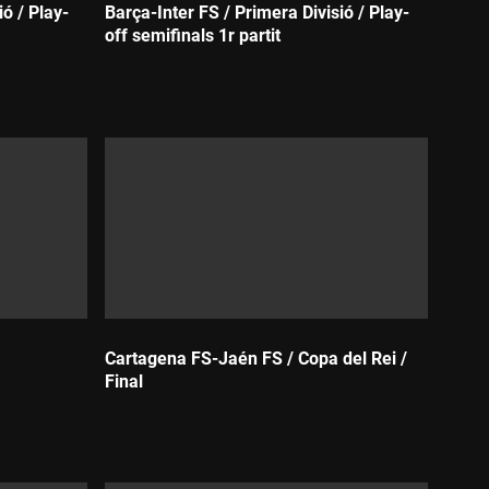
ió / Play-
Barça-Inter FS / Primera Divisió / Play-
off semifinals 1r partit
Durada:
Cartagena FS-Jaén FS / Copa del Rei /
Final
Durada: