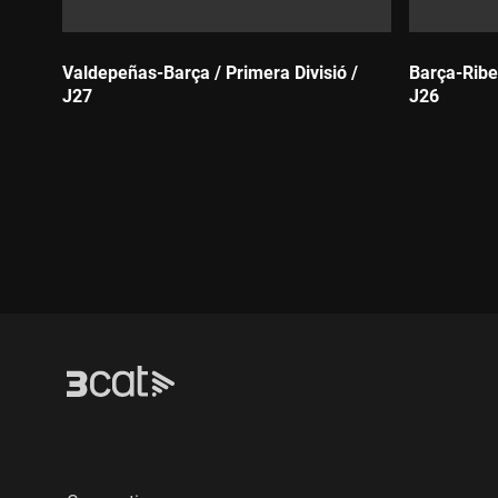
Valdepeñas-Barça / Primera Divisió /
Barça-Riber
J27
J26
Durada:
Durada: