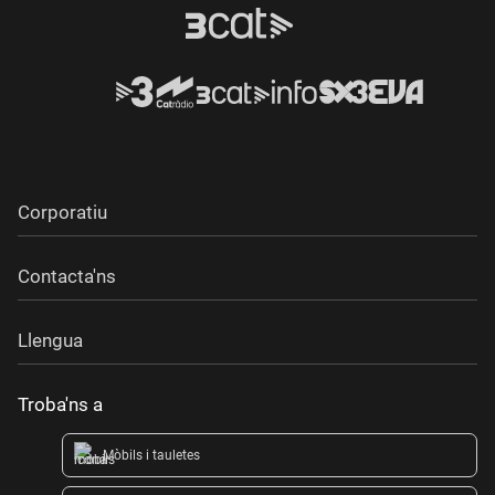
Corporatiu
Contacta'ns
Llengua
Troba'ns a
Mòbils i tauletes