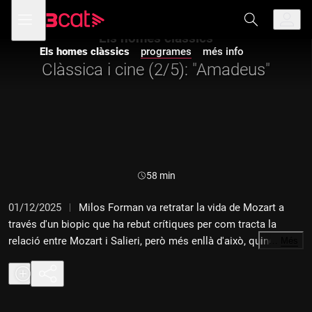
Anar
Anar
Obre
menú
a
al
de
la
contingut
Els homes clàssics
navegació
navegació
Els homes clàssics
programes
més info
principal
Clàssica i cine (2/5): "Amadeus"
Durada:
58 min
01/12/2025
Milos Forman va retratar la vida de Mozart a
través d'un biopic que ha rebut crítiques per com tracta la
relació entre Mozart i Salieri, però més enllà d'això, quines
…
Més
obres de Mozart utilitza durant la pel·lícula i quin ús els hi
dona? T'ho expliquen "Els homes clàssics".