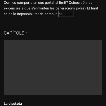
Com es comporta un cos portat al límit? Quines són les
exigències a què s'enfronten les generacions joves? El límit
és en la impossibilitat de complir-les.
…
Més
Idea original:
Aarón Arbonés, Judith Carlota, Esther López
CAPÍTOLS
Direcció:
Esther López
Coreografia:
Lucía García
Intèrprets:
Judith Capdevila, Rebeca Barroso, Lucía García
Producció:
Aarón Arbonés, Maria Gámiz, David Rodriguez
Disseny sonor:
David Mormeneo, Marc Vilaseca
Direcció de fotografia:
Judith Carlota
Auxiliar de càmera:
Francis Hildreth, Gerard Badia, Carlota
Hernández
La diputada
Gaffer:
Pol Moyés