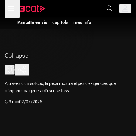
Anar
Anar
Obre
menú
a
al
de
la
contingut
navegació
navegació
Pantalla en viu
capítols
més info
principal
Col·lapse
A través d'un sol cos, la peça mostra el pes d'exigències que
ofeguen una generació sense treva.
Durada:
3 min
02/07/2025