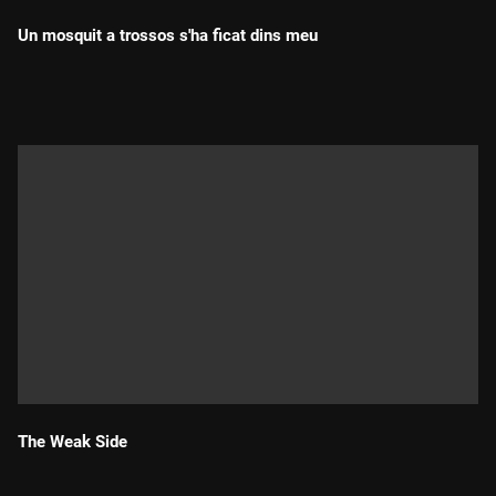
Un mosquit a trossos s'ha ficat dins meu
Durada:
The Weak Side
Durada: