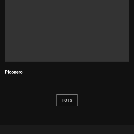
Piconero
Durada:
TOTS