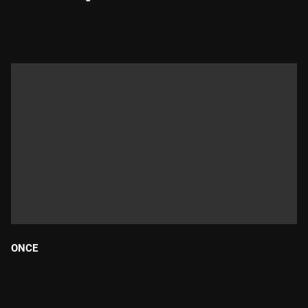
Durada:
ONCE
Durada: