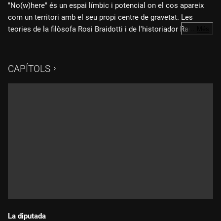
"No(w)here" és un espai límbic i potencial on el cos apareix
com un territori amb el seu propi centre de gravetat. Les
teories de la filòsofa Rosi Braidotti i de l'historiador Raül
…
Més
Garrigasait animen una investigació escènica amb gran
Creació i interpretació:
Natalia Barraza
càrrega de poesia visual que parla del subjecte nòmada
contemporani com a possible "Ulisses".
CAPÍTOLS
Realització:
Xavier Calvo, Alba Díaz, Mario Pasamontes
Música:
Patrick Patrikios
La diputada