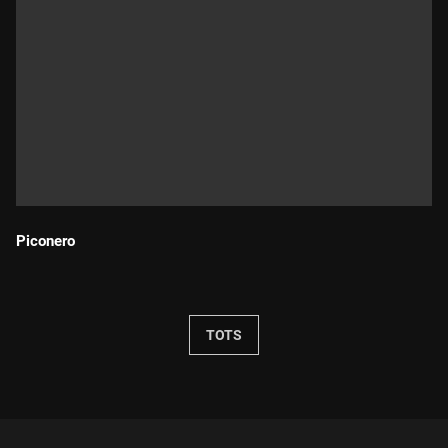
Piconero
Durada:
TOTS