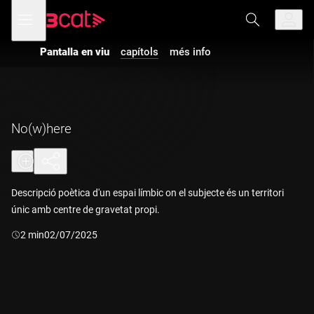
Anar
Anar
Obre
menú
a
al
de
la
contingut
navegació
navegació
Pantalla en viu
capítols
més info
principal
No(w)here
Descripció poètica d'un espai límbic on el subjecte és un territori
únic amb centre de gravetat propi.
Durada:
2 min
02/07/2025