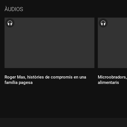
clàssiques fins a combinacions sorprenents, ens parlen d'una
ÀUDIOS
cultura que estima el detall i la paciència; un lloc on cada fruita
pot explicar una història.
Roger Mas, històries de compromís en una
Microobradors, 
família pagesa
alimentaris
Durada:
Durada: