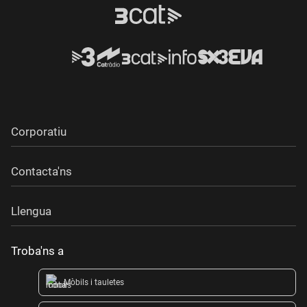
Corporatiu
Contacta'ns
Llengua
Troba'ns a
Mòbils i tauletes