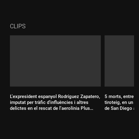
CLIPS
L'expresident espanyol Rodríguez Zapatero,
5 morts, entre el
imputat per tràfic d'influències i altres
tiroteig, en un 
delictes en el rescat de l'aerolínia Plus
de San Diego a C
Ultra
Durada:
Durada: