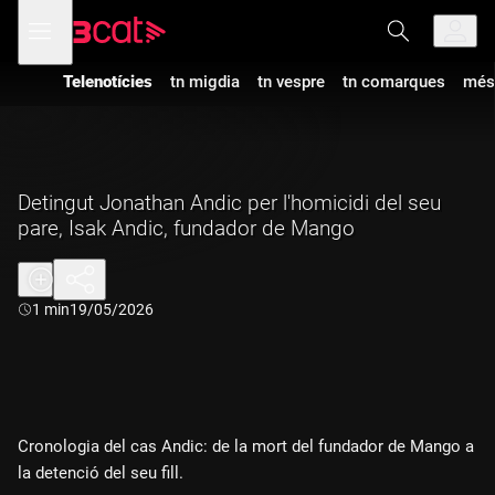
Anar
Anar
Obre
menú
a
al
de
la
contingut
navegació
navegació
Telenotícies
tn migdia
tn vespre
tn comarques
més
principal
Detingut Jonathan Andic per l'homicidi del seu
pare, Isak Andic, fundador de Mango
Durada:
1 min
19/05/2026
Cronologia del cas Andic: de la mort del fundador de Mango a
la detenció del seu fill.