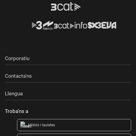
Corporatiu
Contacta'ns
Llengua
Troba'ns a
Mòbils i tauletes