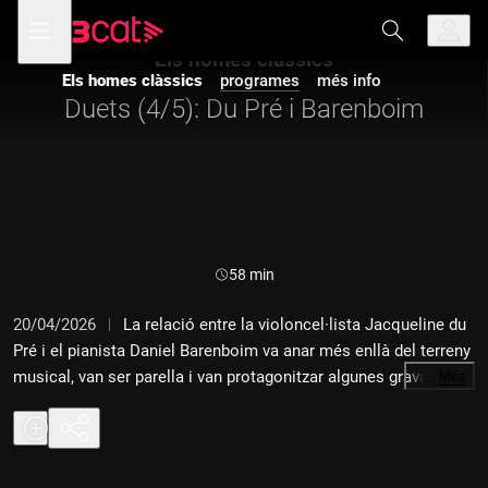
Anar
Anar
Obre
menú
a
al
de
la
contingut
Els homes clàssics
navegació
navegació
Els homes clàssics
programes
més info
principal
Duets (4/5): Du Pré i Barenboim
Durada:
58 min
20/04/2026
La relació entre la violoncel·lista Jacqueline du
Pré i el pianista Daniel Barenboim va anar més enllà del terreny
musical, van ser parella i van protagonitzar algunes gravacions
…
Més
memorables. Malauradament, una malaltia es va endur massa
d'hora la jove violoncel·lista. Els Homes Clàssics t'expliquen la
seva història.