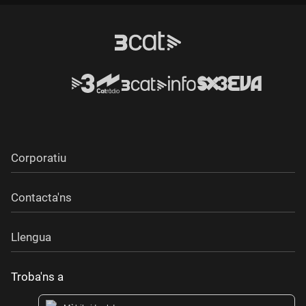
Corporatiu
Contacta'ns
Llengua
Troba'ns a