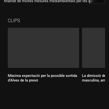
finalitat de moltes mesures mediambientals per les quals, en
…
Més
realitat, encara no s'ha preparat la societat
CLIPS
Màxima expectació per la possible sortida
La dimissió de N
d'Alves de la presó
masculina, amb
Durada:
Durada: