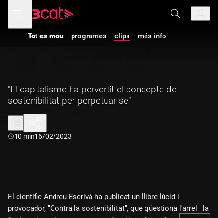
Anar
Anar
Obre
menú
a
al
de
la
contingut
navegació
navegació
Tot es mou
programes
clips
més info
principal
"El capitalisme ha pervertit el concepte de
sostenibilitat per perpetuar-se"
Durada:
10 min
16/02/2023
El científic Andreu Escrivà ha publicat un llibre lúcid i
provocador, "Contra la sostenibilitat", que qüestiona l'arrel i la