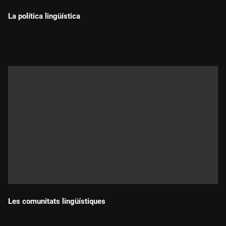
La política lingüística
Durada:
Les comunitats lingüístiques
Durada: