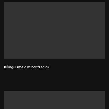
Bilingüisme o minorització?
Durada: