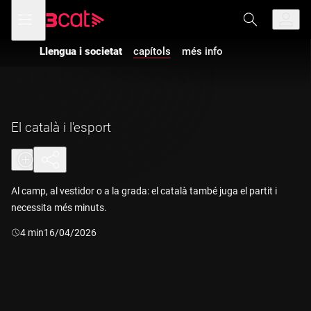
Anar
Anar
Obre
menú
a
al
de
la
contingut
navegació
navegació
Llengua i societat
capítols
més info
principal
El català i l'esport
Al camp, al vestidor o a la grada: el català també juga el partit i
necessita més minuts.
Durada:
4 min
16/04/2026