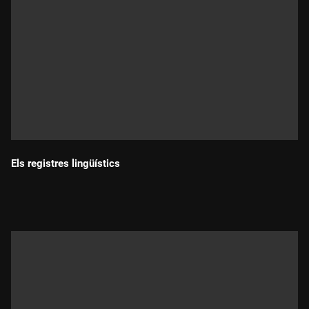
Els registres lingüístics
Durada: