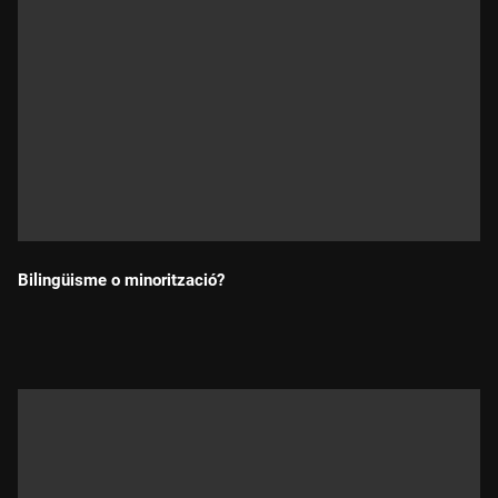
Bilingüisme o minorització?
Durada: