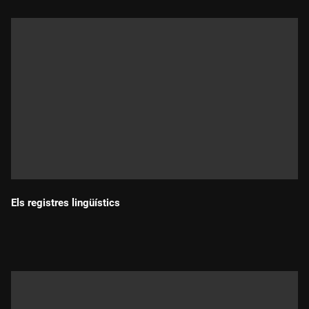
Els registres lingüístics
Durada: