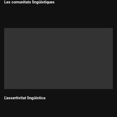
Les comunitats lingüístiques
Durada:
L'assertivitat lingüística
Durada: