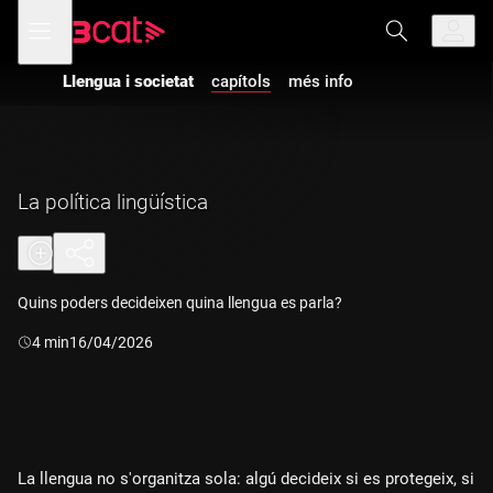
Anar
Anar
Obre
menú
a
al
de
la
contingut
navegació
navegació
Llengua i societat
capítols
més info
principal
La política lingüística
Quins poders decideixen quina llengua es parla?
Durada:
4 min
16/04/2026
La llengua no s'organitza sola: algú decideix si es protegeix, si