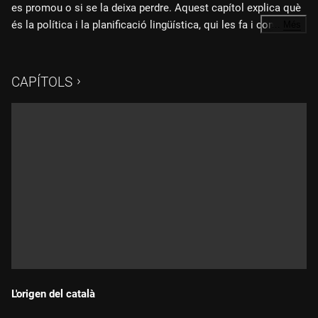
es promou o si se la deixa perdre. Aquest capítol explica què
és la política i la planificació lingüística, qui les fa i com
…
Més
afecten allò que llegim, estudiem o veiem cada dia.
CAPÍTOLS
L'origen del català
Durada: