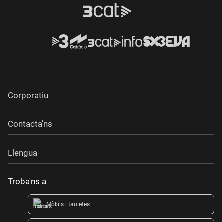
Corporatiu
Contacta'ns
Llengua
Troba'ns a
Mòbils i tauletes