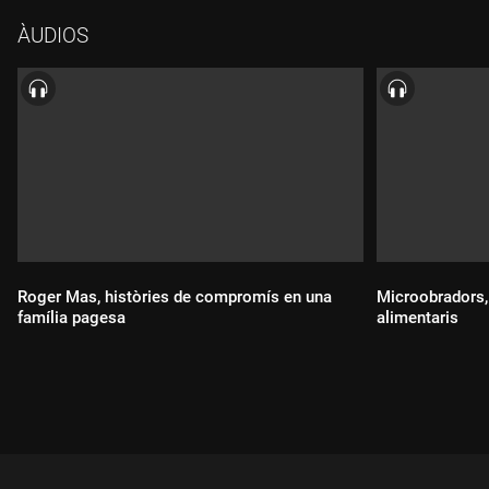
arrelament, donant-los el valor que es mereixen. Per a tots ells,
ÀUDIOS
el peix blau no és només un aliment, sinó cultura, ofici i
identitat mediterrània.
Roger Mas, històries de compromís en una
Microobradors, 
família pagesa
alimentaris
Durada:
Durada: