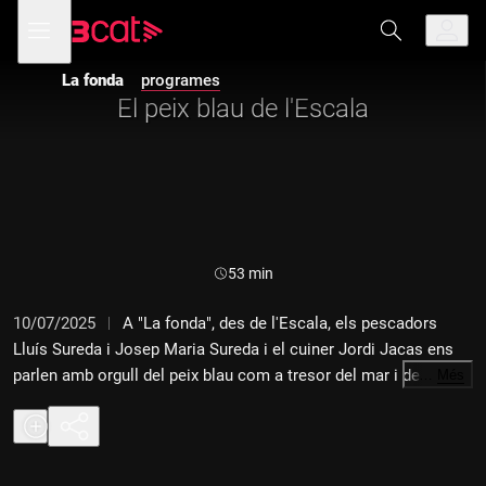
Anar
Anar
Obre
menú
a
al
de
la
contingut
navegació
navegació
La fonda
programes
principal
El peix blau de l'Escala
Durada:
53 min
10/07/2025
A "La fonda", des de l'Escala, els pescadors
Lluís Sureda i Josep Maria Sureda i el cuiner Jordi Jacas ens
parlen amb orgull del peix blau com a tresor del mar i de la
…
Més
cuina. Amb arts tradicionals i respecte pel cicle natural, els
pescadors capturen seitons, sardines, verats i altres varietats
de peix blau, que arriben fresquíssims a la cuina dels
restaurants. Allà, el cuiner els transforma amb sensibilitat i