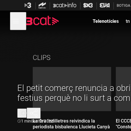
Anar
Anar
BOTIGA
a
al
la
contingut
Obre
navegació
menú
Telenotícies
tn
de
principal
navegació
CLIPS
El petit comerç renuncia a obrir
festius perquè no li surt a com
La fira Indilletres reivindica la
El CCCB inagura l'expos
Durada:
1 min
04/12/2022
periodista bisbalenca Llucieta Canyà
"Conste