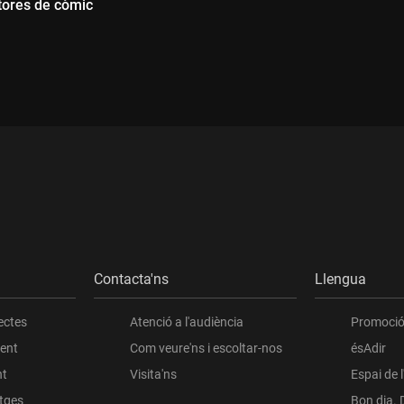
tores de còmic
ada:
Durada:
Contacta'ns
Llengua
ectes
Atenció a l'audiència
Promoció 
ient
Com veure'ns i escoltar-nos
ésAdir
nt
Visita'ns
Espai de 
atges
Bon dia. 