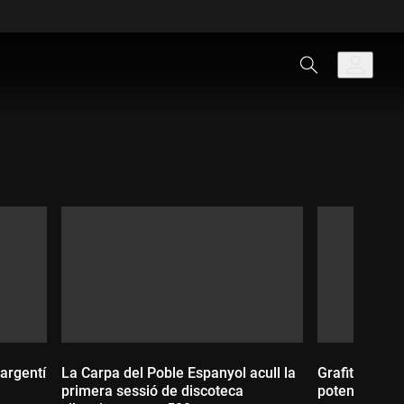
 argentí
La Carpa del Poble Espanyol acull la
Grafitis al C
primera sessió de discoteca
potenciar el 