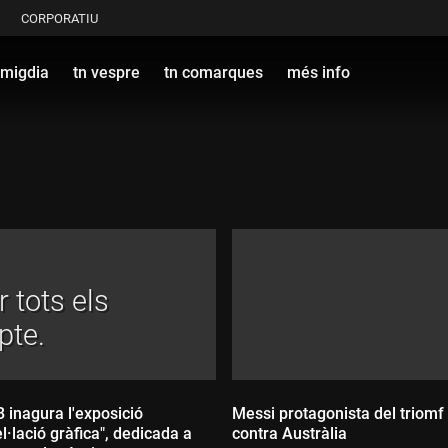
CORPORATIU
 migdia
tn vespre
tn comarques
més info
 tots els
pte.
ició
Messi protagonista del triomf
l·lació gràfica", dedicada a
contra Austràlia