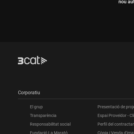
nou au
Durada:
Dur
Corporatiu
El grup
Presentació de proj
Transparència
Espai Proveïdor - Cl
Responsabilitat social
Perfil del contracta
Fundació La Marató
Còpia i Venda d'im