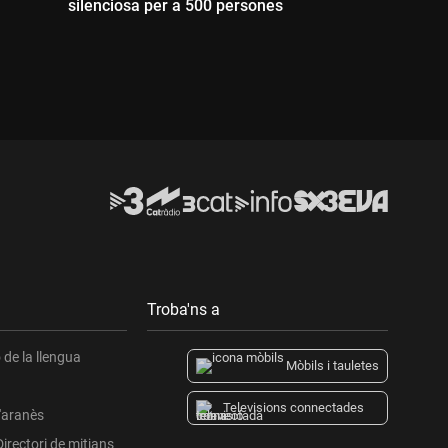
silenciosa per a 500 persones
Durada:
Durada:
Troba'ns a
de la llengua
Mòbils i tauletes
Televisions connectades
l'aranès
Directori de mitjans