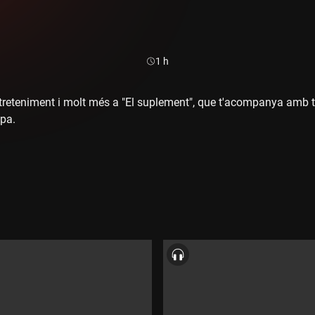
Durada:
1 h
treteniment i molt més a "El suplement", que t'acompanya amb tot
pa.