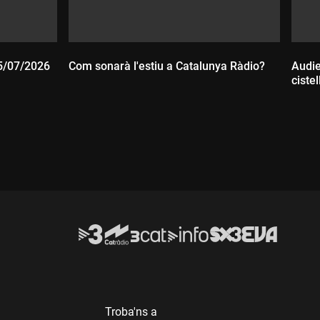
05/07/2026
Com sonarà l'estiu a Catalunya Ràdio?
Audie
ciste
D
Durada:
Troba'ns a