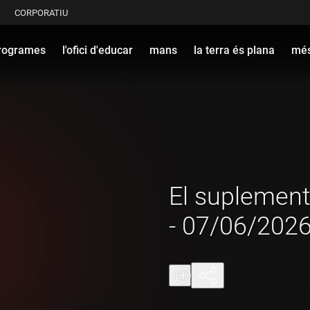
CORPORATIU
rogrames
l'ofici d'educar
mans
la terra és plana
més
El suplement
- 07/06/202