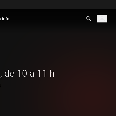
 info
, de 10 a 11 h
6