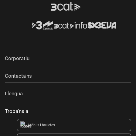
Cybee, Los Manolos, Paula Grande , Animal i Obeses, que
interpretaran en directe la seva cançó a l'estudi. També hi
haurà moment per parlar del Llibre de La Marató amb Màrius
Serra i Elisenda Roca, que han participat en aquesta edició.
Coneixerem diverses històries de persones afectades per
ictus i lesions medul·lars i cerebrals traumàtiques, com el
director de cinema Ventura Pons, i l&#x
Corporatiu
Contacta'ns
Llengua
Troba'ns a
Mòbils i tauletes