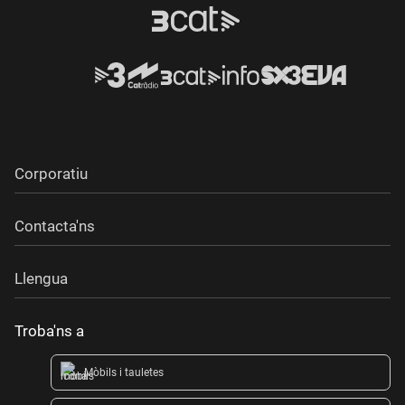
Corporatiu
Contacta'ns
Llengua
Troba'ns a
Mòbils i tauletes