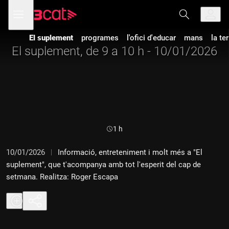
Anar
Anar
Obre
menú
a
al
de
la
contingut
navegació
navegació
El suplement
programes
l'ofici d'educar
mans
la te
principal
El suplement, de 9 a 10 h - 10/01/2026
Durada:
1 h
10/01/2026
Informació, entreteniment i molt més a "El
suplement", que t'acompanya amb tot l'esperit del cap de
setmana. Realitza: Roger Escapa