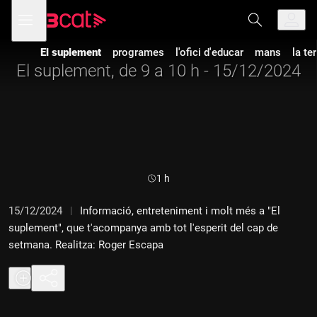
Anar
Anar
Obre
menú
a
al
de
la
contingut
navegació
navegació
El suplement
programes
l'ofici d'educar
mans
la te
principal
El suplement, de 9 a 10 h - 15/12/2024
Durada:
1 h
15/12/2024
Informació, entreteniment i molt més a "El
suplement", que t'acompanya amb tot l'esperit del cap de
setmana. Realitza: Roger Escapa