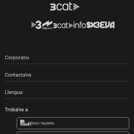
Corporatiu
Contacta'ns
Llengua
Troba'ns a
Mòbils i tauletes