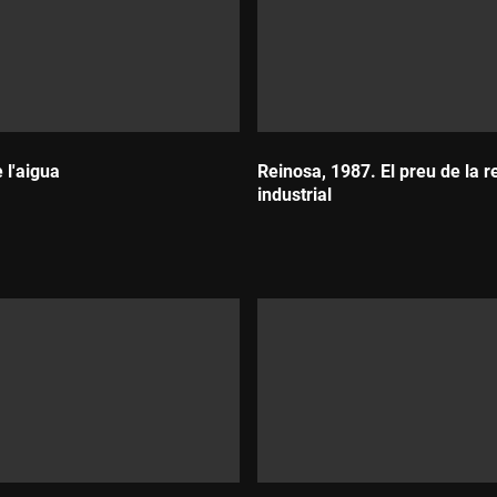
e l'aigua
Reinosa, 1987. El preu de la 
industrial
Durada: