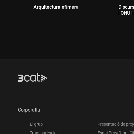
Arquitectura efímera
Discurs
l'ONU l
Dur
Durada:
Corporatiu
El grup
Presentació de proj
Transparència
Espai Proveïdor - Cl