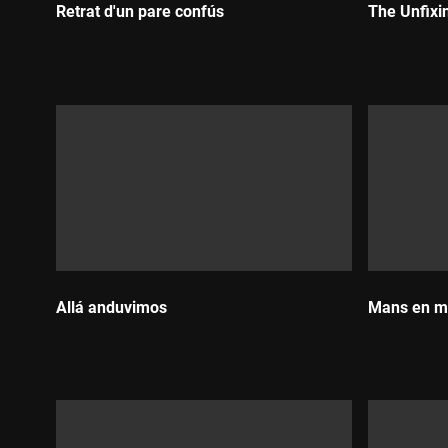
Retrat d'un pare confús
The Unfixi
Durada:
Durada:
Allá anduvimos
Mans en m
Durada:
Durada