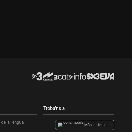
Troba'ns a
de la llengua
Mòbils i tauletes