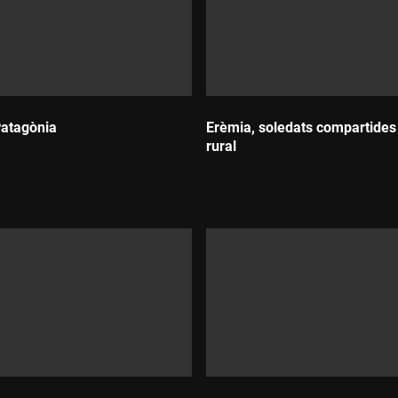
Patagònia
Erèmia, soledats compartides
rural
:
Durada:
ió d'Ottokar Editora Audiovisual, en coproducció amb BSX Sch
ri d'Afers Exteriors, Unió Europea i Cooperació, i la Generalitat d