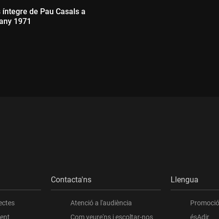
 íntegre de Pau Casals a
'any 1971
ada:
Contacta'ns
Llengua
ectes
Atenció a l'audiència
Promoció 
ient
Com veure'ns i escoltar-nos
ésAdir