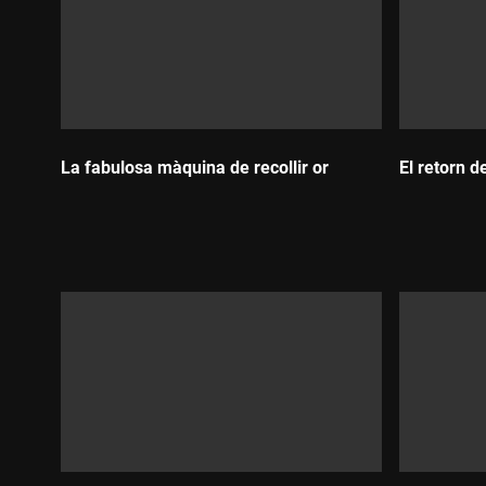
La fabulosa màquina de recollir or
El retorn d
Durada:
Durada: