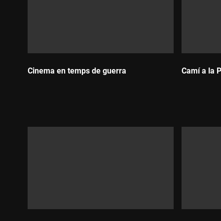
Producció delegada 3Cat: Daniel Barea Delgado
Director de producció: Sílvia Houdier
Direcció de fotografia: Joan Tisminetzky
Música: Hannes Gill
Cinema en temps de guerra
Camí a la 
Durada:
Durada
"Els negociadors, com construir la pau"
és una producc
participació de 3Cat i amb el suport de l'ICEC, el Ministe