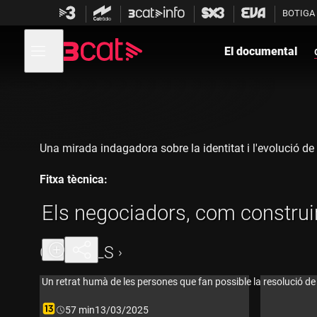
Anar
Anar
BOTIGA
a
al
la
contingut
Obre
navegació
menú
El documental
de
principal
navegació
Una mirada indagadora sobre la identitat i l'evolució d
Fitxa tècnica:
Els negociadors, com construi
Direcció: Rosalind Bain
Guió: Josep Morell, Rosalind Bain, Carlos Monte
CAPÍTOLS
Producció: Jordi Vilar i Josep Morell
Un retrat humà de les persones que fan possible la resolució de
Producció executiva 3Cat: Jordi Ambròs Hortensi
Durada:
57 min
13/03/2025