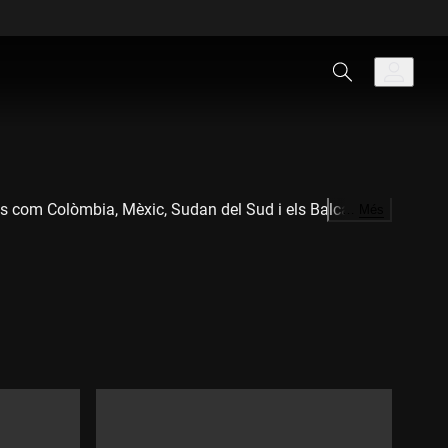
ocs com Colòmbia, Mèxic, Sudan del Sud i els Balcans.
…
Més