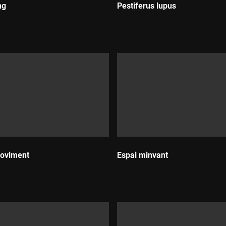
ng
Pestiferus lupus
Durada:
oviment
Espai minvant
:
Durada: