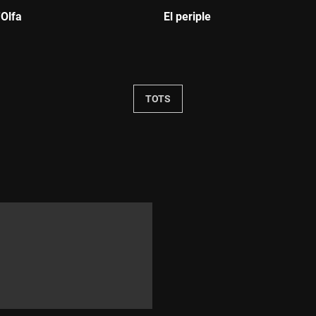
'Olfa
El periple
:
Durada:
TOTS