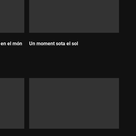
 en el món
Un moment sota el sol
Durada:
mölze GmbH i First Hand Films GmbH, amb la
e Catalunya.